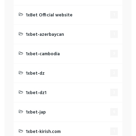
1xBet Official website
1
1xbet-azerbaycan
1
1xbet-cambodia
9
1xbet-dz
2
1xbet-dz1
2
1xbet-jap
6
1xbet-kirish.com
1