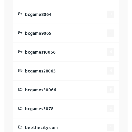
bcgame8064
3
bcgame9065
1
bcgames10066
4
bcgames28065
4
bcgames30066
8
bcgames3078
2
beethecity.com
1