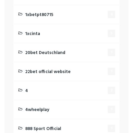
1xbetpt80715
4
1xcinta
5
20bet Deutschland
1
22bet official website
1
4
2
4wheelplay
1
888 Sport Official
1