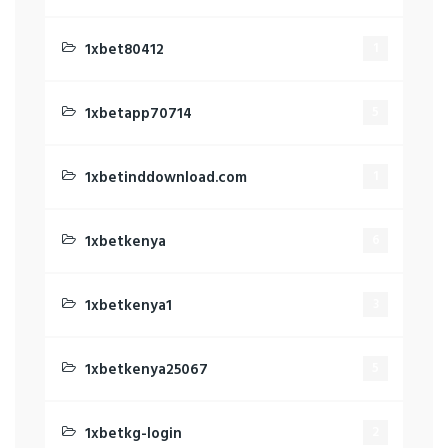
1xbet80412
1
1xbetapp70714
5
1xbetinddownload.com
1
1xbetkenya
6
1xbetkenya1
3
1xbetkenya25067
5
1xbetkg-login
2