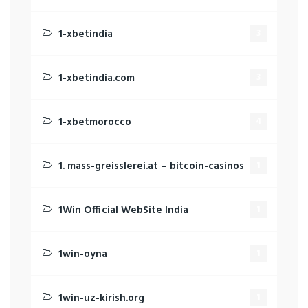
1-xbetindia
3
1-xbetindia.com
3
1-xbetmorocco
4
1. mass-greisslerei.at – bitcoin-casinos
1
1Win Official WebSite India
1
1win-oyna
1
1win-uz-kirish.org
1