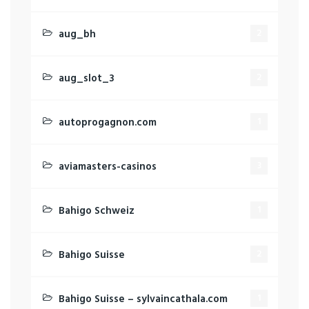
aug_bh
2
aug_slot_3
2
autoprogagnon.com
1
aviamasters-casinos
3
Bahigo Schweiz
1
Bahigo Suisse
2
Bahigo Suisse – sylvaincathala.com
1