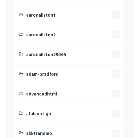
aaronallston1
3
aaronallston2
6
aaronallston29065
7
adam-bradford
1
advancedhtml
1
afalcontigo
2
akktranemo
1