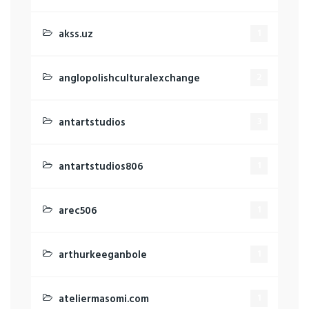
akss.uz
1
anglopolishculturalexchange
2
antartstudios
3
antartstudios806
1
arec506
1
arthurkeeganbole
1
ateliermasomi.com
1