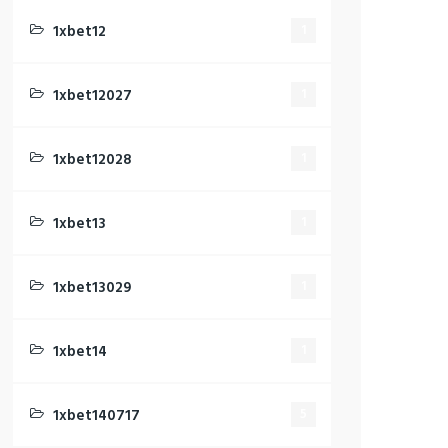
1xbet12
1
1xbet12027
1
1xbet12028
1
1xbet13
1
1xbet13029
1
1xbet14
1
1xbet140717
5