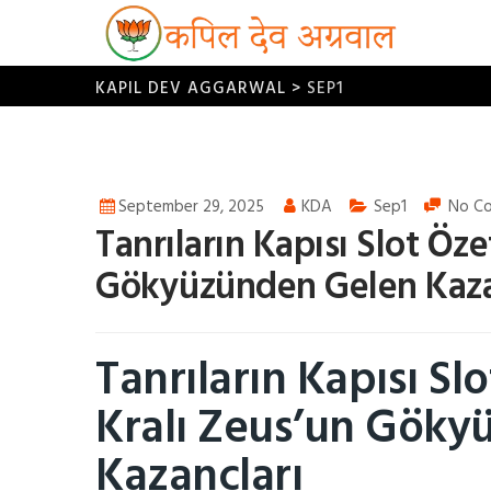
Skip
to
content
KAPIL DEV AGGARWAL
>
SEP1
September 29, 2025
KDA
Sep1
No C
Tanrıların Kapısı Slot Öze
Gökyüzünden Gelen Kaza
Tanrıların Kapısı Slo
Kralı Zeus’un Göky
Kazançları