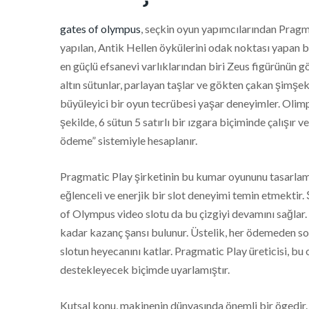
gates of olympus
, seçkin oyun yapımcılarından Pragm
yapılan, Antik Hellen öykülerini odak noktası yapan b
en güçlü efsanevi varlıklarından biri Zeus figürünün gö
altın sütunlar, parlayan taşlar ve gökten çakan şim
büyüleyici bir oyun tecrübesi yaşar deneyimler. Olimpo
şekilde, 6 sütun 5 satırlı bir ızgara biçiminde çalışır 
ödeme” sistemiyle hesaplanır.
Pragmatic Play şirketinin bu kumar oyununu tasarlama
eğlenceli ve enerjik bir slot deneyimi temin etmektir
of Olympus video slotu da bu çizgiyi devamını sağlar.
kadar kazanç şansı bulunur. Üstelik, her ödemeden so
slotun heyecanını katlar. Pragmatic Play üreticisi, bu 
destekleyecek biçimde uyarlamıştır.
Kutsal konu, makinenin dünyasında önemli bir ögedir