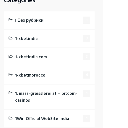
Categories
! Без рубрики
1
1-xbetindia
3
1-xbetindia.com
3
1-xbetmorocco
4
1. mass-greisslerei.at – bitcoin-
1
casinos
1Win Official WebSite India
1