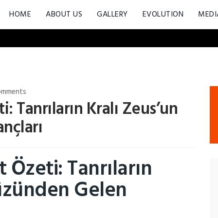
HOME
ABOUT US
GALLERY
EVOLUTION
MEDI
omments
ti: Tanrıların Kralı Zeus’un
nçları
t Özeti: Tanrıların
üzünden Gelen