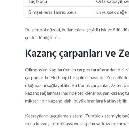
Taç İkonu
Orta katsayılı s
Şimşeklerin Tanrısı Zeus
En yüksek değer
Bu sembol düzeni, kullanıcılara çeşitli risk ve ödül d
çekici dönüştürür.
Kazanç çarpanları ve Ze
Olimpos’un Kapıları’nın en çarpıcı taraflarından biri,
çarpanlardır. Herhangi bir spin esnasında, Zeus elinde
oluşmasını sağlayabilir. Bu bonus çarpanlar, 2x’ten ba
kazanç sağlanması halinde tetiklenir oluşan kazanç tut
miktarlı bir kazancı dahi büyük oranlara katlayabilir.
Katsayıların uygulama sistemi, Tumble sistemiyle bağ
fazla kazanç kombinasyonu sağlanırsa, kazanç çarpa