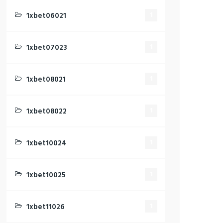
1xbet06021
1
1xbet07023
1
1xbet08021
1
1xbet08022
1
1xbet10024
1
1xbet10025
1
1xbet11026
1