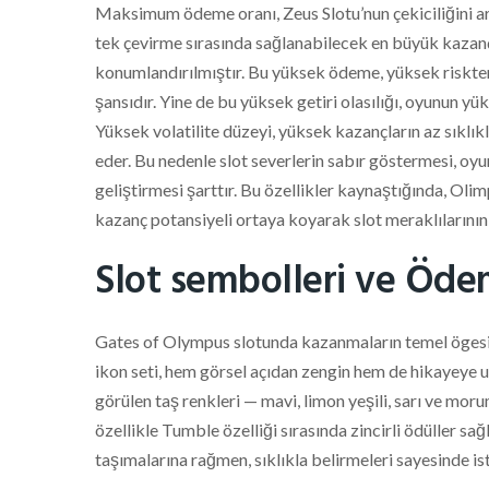
Maksimum ödeme oranı, Zeus Slotu’nun çekiciliğini art
tek çevirme sırasında sağlanabilecek en büyük kazan
konumlandırılmıştır. Bu yüksek ödeme, yüksek riskten
şansıdır. Yine de bu yüksek getiri olasılığı, oyunun yü
Yüksek volatilite düzeyi, yüksek kazançların az sıklık
eder. Bu nedenle slot severlerin sabır göstermesi, oyu
geliştirmesi şarttır. Bu özellikler kaynaştığında, Ol
kazanç potansiyeli ortaya koyarak slot meraklılarının 
Slot sembolleri ve Öde
Gates of Olympus slotunda kazanmaların temel ögesin
ikon seti, hem görsel açıdan zengin hem de hikayeye 
görülen taş renkleri — mavi, limon yeşili, sarı ve mo
özellikle Tumble özelliği sırasında zincirli ödüller 
taşımalarına rağmen, sıklıkla belirmeleri sayesinde isti