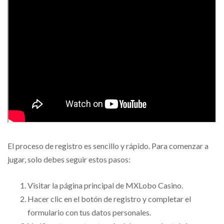
El proceso de registro es sencillo y rápido. Para comenzar a
jugar, solo debes seguir estos pasos:
Visitar la página principal de MXLobo Casino.
Hacer clic en el botón de registro y completar el
formulario con tus datos personales.