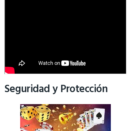
Seguridad y Protección