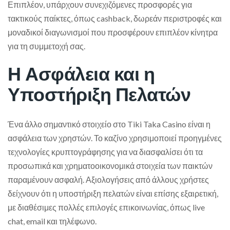
Επιπλέον, υπάρχουν συνεχιζόμενες προσφορές για
τακτικούς παίκτες, όπως cashback, δωρεάν περιστροφές και
μοναδικοί διαγωνισμοί που προσφέρουν επιπλέον κίνητρα
για τη συμμετοχή σας.
Η Ασφάλεια και η
Υποστήριξη Πελατών
Ένα άλλο σημαντικό στοιχείο στο Tiki Taka Casino είναι η
ασφάλεια των χρηστών. Το καζίνο χρησιμοποιεί προηγμένες
τεχνολογίες κρυπτογράφησης για να διασφαλίσει ότι τα
προσωπικά και χρηματοοικονομικά στοιχεία των παικτών
παραμένουν ασφαλή. Αξιολογήσεις από άλλους χρήστες
δείχνουν ότι η υποστήριξη πελατών είναι επίσης εξαιρετική,
με διαθέσιμες πολλές επιλογές επικοινωνίας, όπως live
chat, email και τηλέφωνο.