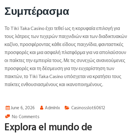
Συμπέρασμα
Το Tiki Taka Casino έχει τεθεί ως η κορυφαία επιλογή για
τους λάτρεις των τυχερών παιχνιδιών και των διαδικτυακών
καζίνο, προσφέροντας κάθε είδους παιχνίδια, φανταστικές
προσφορές και μια ασφαλή πλατφόρμα για να απολαύσουν
οι παίκτες την εμπειρία τους. Με τις συνεχώς ανανεούμενες
προσφορές και τη δέσμευση για την ευχαρίστηση των
παικτών, το Tiki Taka Casino υπόσχεται να κρατήσει τους
παίκτες ενθουσιασμένους και ικανοποιημένους.
June 6, 2026
Admlnlx
Casinosslot60612
No Comments
Explora el mundo de