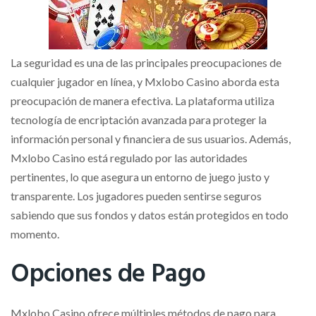
La seguridad es una de las principales preocupaciones de
cualquier jugador en línea, y Mxlobo Casino aborda esta
preocupación de manera efectiva. La plataforma utiliza
tecnología de encriptación avanzada para proteger la
información personal y financiera de sus usuarios. Además,
Mxlobo Casino está regulado por las autoridades
pertinentes, lo que asegura un entorno de juego justo y
transparente. Los jugadores pueden sentirse seguros
sabiendo que sus fondos y datos están protegidos en todo
momento.
Opciones de Pago
Mxlobo Casino ofrece múltiples métodos de pago para