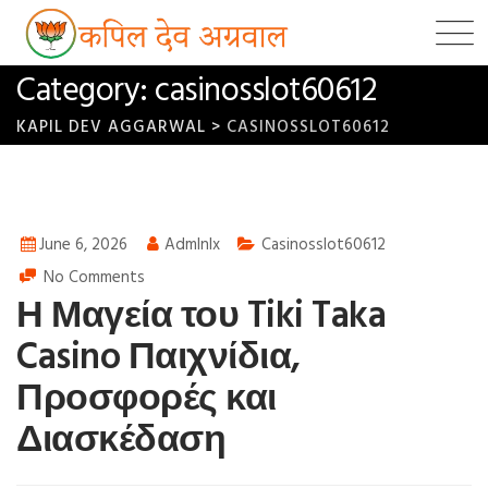
Skip
to
content
Category: casinosslot60612
KAPIL DEV AGGARWAL
>
CASINOSSLOT60612
June 6, 2026
Admlnlx
Casinosslot60612
No Comments
Η Μαγεία του Tiki Taka
Casino Παιχνίδια,
Προσφορές και
Διασκέδαση