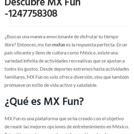
Descubre MX Fun
-1247758308
¿Buscas una manera emocionante de disfrutar tu tiempo
libre? Entonces, mx fun
mxfun
es la respuesta perfecta. En un
país vibrante y lleno de cultura como México, existe una
variedad infinita de actividades recreativas que se ajustan a
todos los gustos. Desde deportes extremos hasta actividades
familiares, MX Fun no solo ofrece diversión, sino que también
promueve un estilo de vida activo y saludable.
¿Qué es MX Fun?
MX Fun es una plataforma que se ha creado con el objetivo
de reunir las mejores opciones de entretenimiento en México.