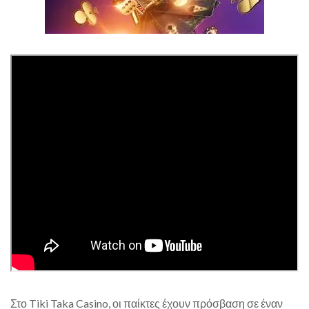
Στο Tiki Taka Casino, οι παίκτες έχουν πρόσβαση σε έναν