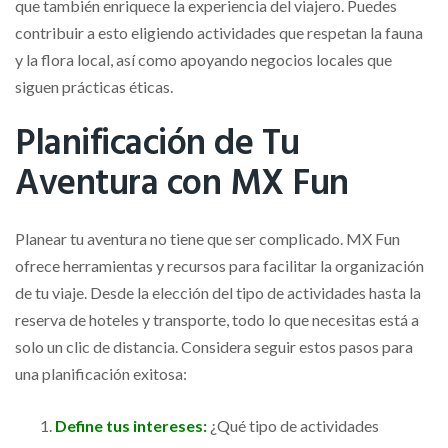
que también enriquece la experiencia del viajero. Puedes
contribuir a esto eligiendo actividades que respetan la fauna
y la flora local, así como apoyando negocios locales que
siguen prácticas éticas.
Planificación de Tu
Aventura con MX Fun
Planear tu aventura no tiene que ser complicado. MX Fun
ofrece herramientas y recursos para facilitar la organización
de tu viaje. Desde la elección del tipo de actividades hasta la
reserva de hoteles y transporte, todo lo que necesitas está a
solo un clic de distancia. Considera seguir estos pasos para
una planificación exitosa:
Define tus intereses:
¿Qué tipo de actividades