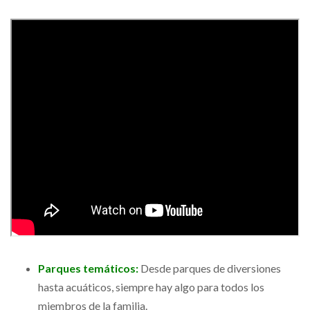
Parques temáticos:
Desde parques de diversiones
hasta acuáticos, siempre hay algo para todos los
miembros de la familia.