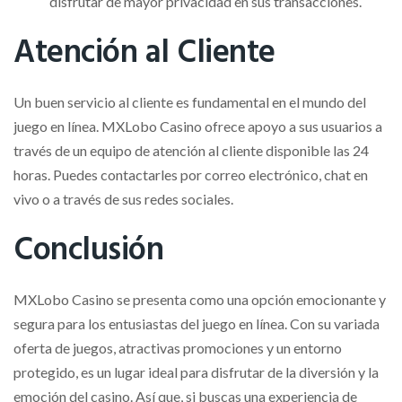
disfrutar de mayor privacidad en sus transacciones.
Atención al Cliente
Un buen servicio al cliente es fundamental en el mundo del
juego en línea. MXLobo Casino ofrece apoyo a sus usuarios a
través de un equipo de atención al cliente disponible las 24
horas. Puedes contactarles por correo electrónico, chat en
vivo o a través de sus redes sociales.
Conclusión
MXLobo Casino se presenta como una opción emocionante y
segura para los entusiastas del juego en línea. Con su variada
oferta de juegos, atractivas promociones y un entorno
protegido, es un lugar ideal para disfrutar de la diversión y la
emoción del casino. Así que, si buscas una experiencia de