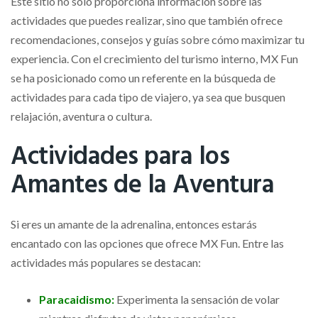
Este sitio no solo proporciona información sobre las
actividades que puedes realizar, sino que también ofrece
recomendaciones, consejos y guías sobre cómo maximizar tu
experiencia. Con el crecimiento del turismo interno, MX Fun
se ha posicionado como un referente en la búsqueda de
actividades para cada tipo de viajero, ya sea que busquen
relajación, aventura o cultura.
Actividades para los
Amantes de la Aventura
Si eres un amante de la adrenalina, entonces estarás
encantado con las opciones que ofrece MX Fun. Entre las
actividades más populares se destacan:
Paracaidismo:
Experimenta la sensación de volar