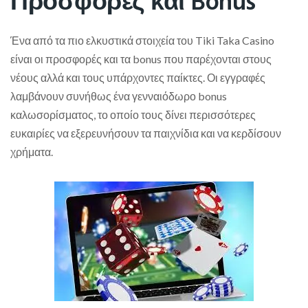
Προσφορές και Bonus
Ένα από τα πιο ελκυστικά στοιχεία του Tiki Taka Casino
είναι οι προσφορές και τα bonus που παρέχονται στους
νέους αλλά και τους υπάρχοντες παίκτες. Οι εγγραφές
λαμβάνουν συνήθως ένα γενναιόδωρο bonus
καλωσορίσματος, το οποίο τους δίνει περισσότερες
ευκαιρίες να εξερευνήσουν τα παιχνίδια και να κερδίσουν
χρήματα.