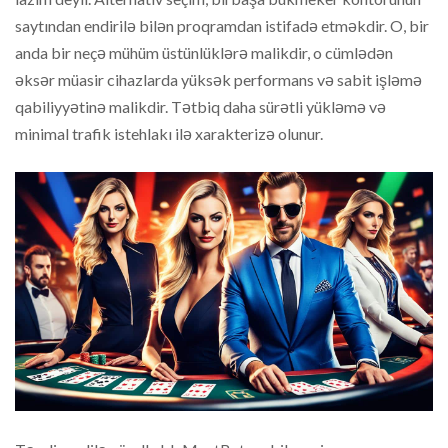
saytından endirilə bilən proqramdan istifadə etməkdir. O, bir
anda bir neçə mühüm üstünlüklərə malikdir, o cümlədən
əksər müasir cihazlarda yüksək performans və sabit işləmə
qabiliyyətinə malikdir. Tətbiq daha sürətli yükləmə və
minimal trafik istehlakı ilə xarakterizə olunur.