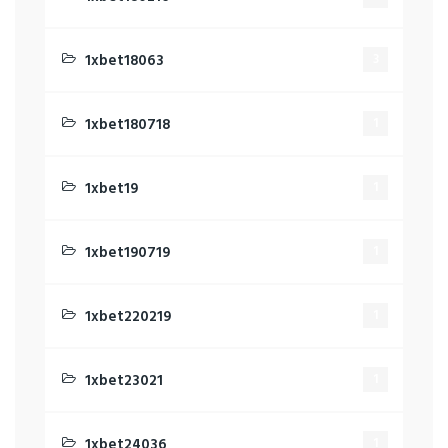
1xbet18063
3
1xbet180718
1
1xbet19
1
1xbet190719
1
1xbet220219
1
1xbet23021
1
1xbet24036
1