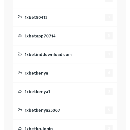
1xbet80412
1
1xbetapp70714
5
1xbetinddownload.com
1
1xbetkenya
6
1xbetkenya1
3
1xbetkenya25067
5
1xbetkg-login
2