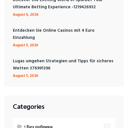
Ultimate Betting Experience -1219426932
August 6, 2026
Entdecken Sie Online Casinos mit 4 Euro
Einzahlung
August 5, 2026
Lugas umgehen Strategien und Tipps für sicheres
Wetten 376991396
August 5, 2026
Categories
! Без рубрики
1