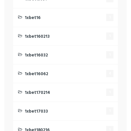
1xbet16
1
1xbet160213
1
1xbet16032
1
1xbet16062
4
1xbet170214
1
1xbet17033
1
1xbet180216
1