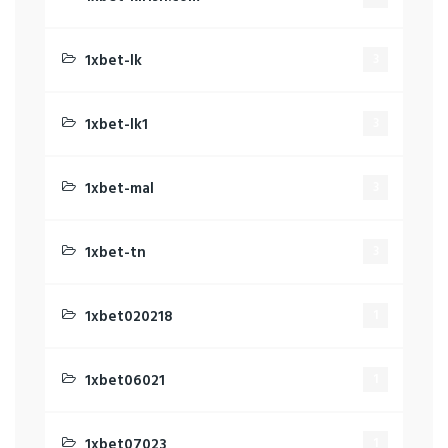
1xbet-lk
3
1xbet-lk1
3
1xbet-mal
3
1xbet-tn
3
1xbet020218
1
1xbet06021
1
1xbet07023
1