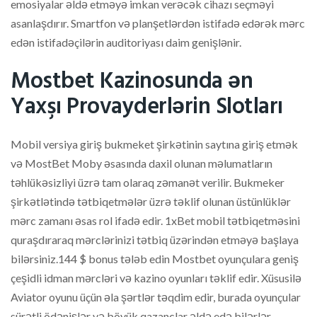
emosiyalar əldə etməyə imkan verəcək cihazı seçməyi
asanlaşdırır. Smartfon və planşetlərdən istifadə edərək mərc
edən istifadəçilərin auditoriyası daim genişlənir.
Mostbet Kazinosunda ən
Yaxşı Provayderlərin Slotları
Mobil versiya giriş bukmeket şirkətinin saytına giriş etmək
və MostBet Moby əsasında daxil olunan məlumatların
təhlükəsizliyi üzrə tam olaraq zəmanət verilir. Bukmeker
şirkətlətində tətbiqetmələr üzrə təklif olunan üstünlüklər
mərc zamanı əsas rol ifadə edir. 1xBet mobil tətbiqetməsini
quraşdıraraq mərclərinizi tətbiq üzərindən etməyə başlaya
bilərsiniz.144 $ bonus tələb edin Mostbet oyunçulara geniş
çeşidli idman mərcləri və kazino oyunları təklif edir. Xüsusilə
Aviator oyunu üçün əla şərtlər təqdim edir, burada oyunçular
sürətli ödənişlər və böyük qazanclar əldə edə bilərlər.