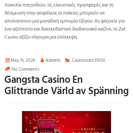
ποικιλία παιχνιδιών, τις ελκυστικές προσφορές και τη
δέσμευση στην ασφάλεια, οι παίκτες μπορούν να
απολαύσουν μια μοναδική εμπειρία τζόγου. Αν ψάχνετε για
ένα αξιόπιστο και διασκεδαστικό διαδικτυακό καζίνο, το Zet
Casino αξίζει σίγουρα μια επίσκεψη.
May 31, 2026
Admlnlx
Casinosslot31056
No Comments
Gangsta Casino En
Glittrande Värld av Spänning