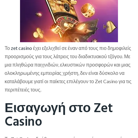
Το
zet casino
έχει εξελιχθεί σε έναν από τους πιο δημοφιλείς
προορισμούς για τους λάτρεις του διαδικτυακού τζόγου. Με
μια πληθώρα παιχνιδιών, ελκυστικών προσφορών και μιας
ολοκληρωμένης εμπειρίας χρήστη, δεν είναι δύσκολο να
καταλάβουμε γιατί οι παίκτες επιλέγουν το Zet Casino για τις
περιπέτειές τους.
Εισαγωγή στο Zet
Casino