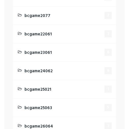
bcgame2077
2
bcgame22061
3
bcgame23061
6
bcgame24062
6
bcgame25021
1
bcgame25063
5
bcgame26064
3