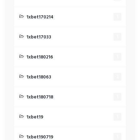
1xbet170214
1
1xbet17033
1
1xbet180216
1
1xbet18063
3
1xbet180718
1
1xbet19
1
1xbet190719
1