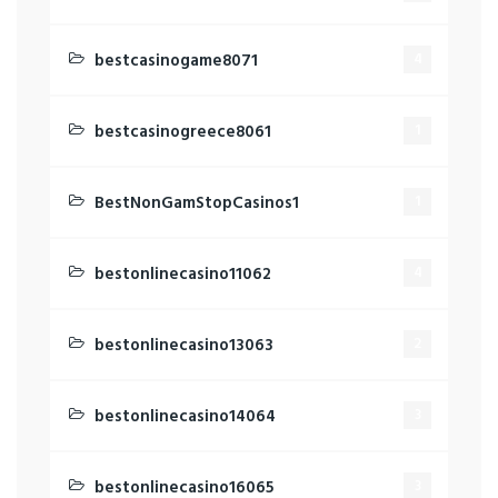
bestcasinogame8071
4
bestcasinogreece8061
1
BestNonGamStopCasinos1
1
bestonlinecasino11062
4
bestonlinecasino13063
2
bestonlinecasino14064
3
bestonlinecasino16065
3