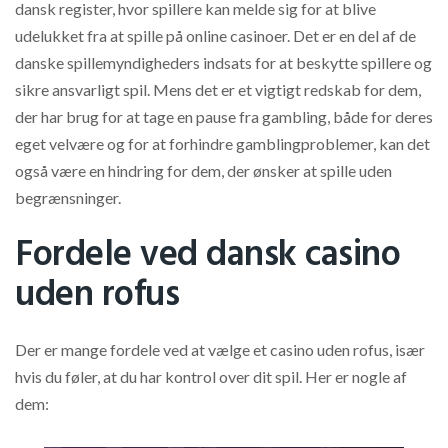
dansk register, hvor spillere kan melde sig for at blive
udelukket fra at spille på online casinoer. Det er en del af de
danske spillemyndigheders indsats for at beskytte spillere og
sikre ansvarligt spil. Mens det er et vigtigt redskab for dem,
der har brug for at tage en pause fra gambling, både for deres
eget velvære og for at forhindre gamblingproblemer, kan det
også være en hindring for dem, der ønsker at spille uden
begrænsninger.
Fordele ved dansk casino
uden rofus
Der er mange fordele ved at vælge et casino uden rofus, især
hvis du føler, at du har kontrol over dit spil. Her er nogle af
dem: