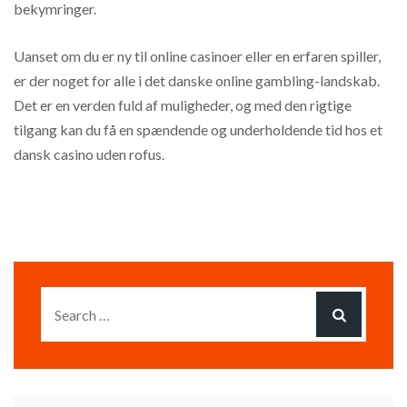
bekymringer.
Uanset om du er ny til online casinoer eller en erfaren spiller,
er der noget for alle i det danske online gambling-landskab.
Det er en verden fuld af muligheder, og med den rigtige
tilgang kan du få en spændende og underholdende tid hos et
dansk casino uden rofus.