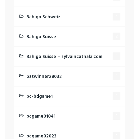
Bahigo Schweiz
1
Bahigo Suisse
2
Bahigo Suisse – sylvaincathala.com
1
batwinner28032
1
bc-bdgame1
1
bcgame01041
1
bcgame02023
1