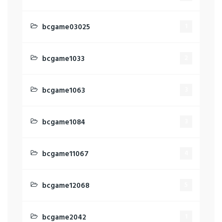
bcgame03025
1
bcgame1033
2
bcgame1063
3
bcgame1084
3
bcgame11067
4
bcgame12068
5
bcgame2042
1