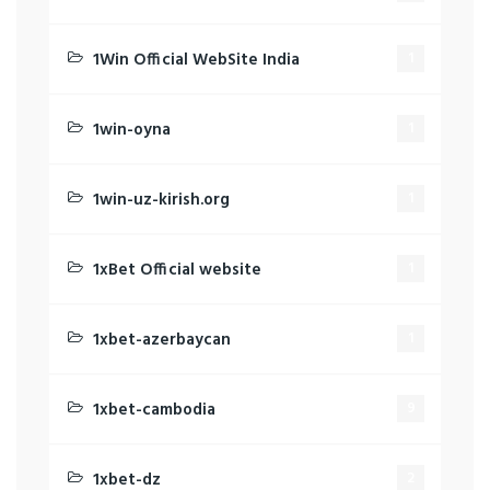
1Win Official WebSite India
1
1win-oyna
1
1win-uz-kirish.org
1
1xBet Official website
1
1xbet-azerbaycan
1
1xbet-cambodia
9
1xbet-dz
2