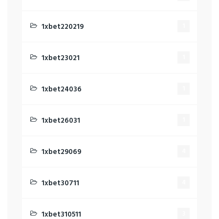
1xbet220219
1
1xbet23021
1
1xbet24036
1
1xbet26031
1
1xbet29069
4
1xbet30711
4
1xbet310511
3