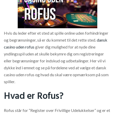
Hvis du leder efter et sted at spille online uden forhindringer
og begrænsninger, så er du kommet til det rette sted.
dansk
casino uden rofus
giver dig mulighed for at nyde dine
yndlingsspil uden at skulle bekymre dig om registreringer
eller begrænsninger for indskud og udbetalinger. Her vil vi
dykke ind i emnet og se på fordelene ved at vælge et dansk
casino uden rofus og hvad du skal være opmærksom på som
spiller.
Hvad er Rofus?
Rofus står for “Register over Frivillige Udelukkelser” og er et