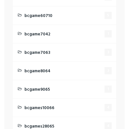
bcgame60710
5
bcgame7042
1
bcgame7063
3
bcgame8064
3
bcgame9065
1
bcgames10066
4
bcgames28065
4