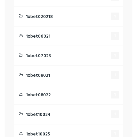
1xbet020218
1
1xbet06021
1
1xbet07023
1
1xbet08021
1
1xbet08022
1
1xbet10024
1
1xbet10025
1