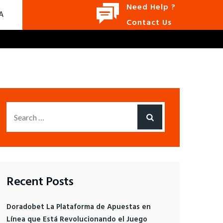
Need Help ?
A
Contact Us
Recent Posts
Doradobet La Plataforma de Apuestas en
Línea que Está Revolucionando el Juego