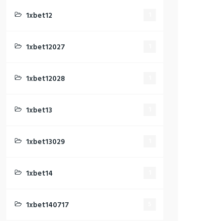
1xbet12
1
1xbet12027
1
1xbet12028
1
1xbet13
1
1xbet13029
1
1xbet14
1
1xbet140717
5