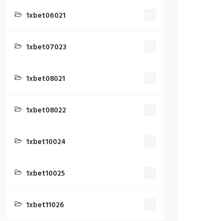
1xbet06021
1
1xbet07023
1
1xbet08021
1
1xbet08022
1
1xbet10024
1
1xbet10025
1
1xbet11026
1