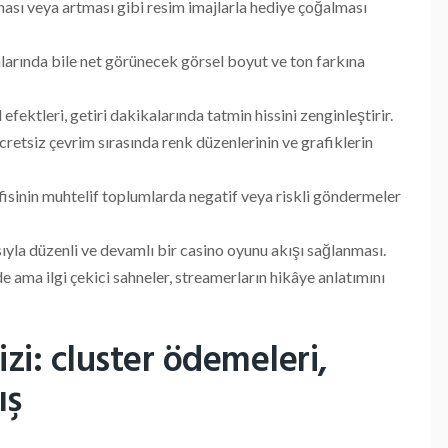
sı veya artması gibi resim imajlarla hediye çoğalması
arında bile net görünecek görsel boyut ve ton farkına
efektleri, getiri dakikalarında tatmin hissini zenginleştirir.
etsiz çevrim sırasında renk düzenlerinin ve grafiklerin
sinin muhtelif toplumlarda negatif veya riskli göndermeler
yla düzenli ve devamlı bir casino oyunu akışı sağlanması.
e ama ilgi çekici sahneler, streamerların hikâye anlatımını
izi: cluster ödemeleri,
ış