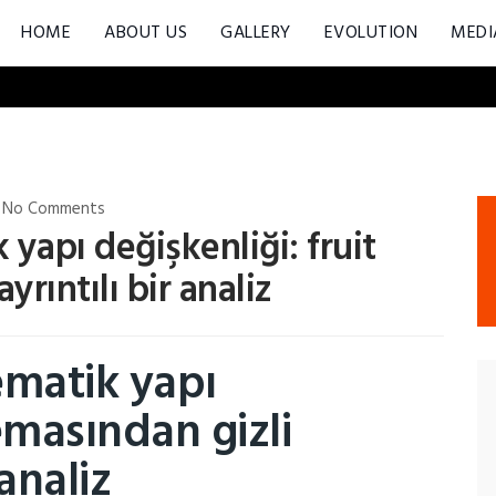
HOME
ABOUT US
GALLERY
EVOLUTION
MEDI
No Comments
yapı değişkenliği: fruit
yrıntılı bir analiz
ematik yapı
temasından gizli
 analiz