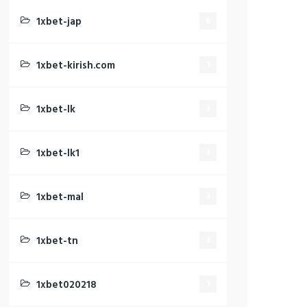
1xbet-jap
6
1xbet-kirish.com
1
1xbet-lk
3
1xbet-lk1
3
1xbet-mal
3
1xbet-tn
3
1xbet020218
1