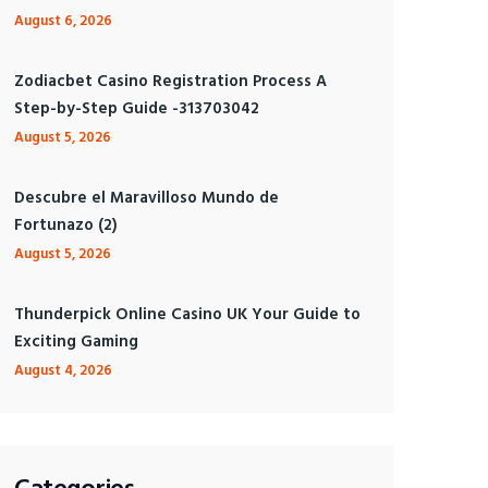
August 6, 2026
Zodiacbet Casino Registration Process A
Step-by-Step Guide -313703042
August 5, 2026
Descubre el Maravilloso Mundo de
Fortunazo (2)
August 5, 2026
Thunderpick Online Casino UK Your Guide to
Exciting Gaming
August 4, 2026