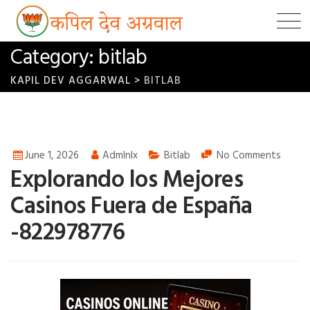
Skip
to
content
Category: bitlab
KAPIL DEV AGGARWAL
>
BITLAB
June 1, 2026
Admlnlx
Bitlab
No Comments
Explorando los Mejores
Casinos Fuera de España
-822978776