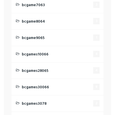
bcgame7063
3
bcgame8064
3
bcgame9065
1
bcgames10066
4
bcgames28065
4
bcgames30066
8
bcgames3078
2