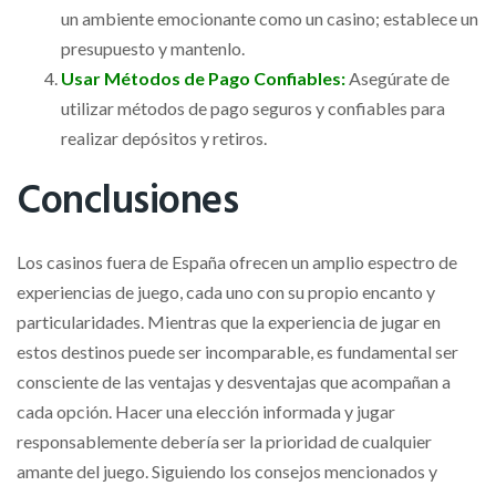
un ambiente emocionante como un casino; establece un
presupuesto y mantenlo.
Usar Métodos de Pago Confiables:
Asegúrate de
utilizar métodos de pago seguros y confiables para
realizar depósitos y retiros.
Conclusiones
Los casinos fuera de España ofrecen un amplio espectro de
experiencias de juego, cada uno con su propio encanto y
particularidades. Mientras que la experiencia de jugar en
estos destinos puede ser incomparable, es fundamental ser
consciente de las ventajas y desventajas que acompañan a
cada opción. Hacer una elección informada y jugar
responsablemente debería ser la prioridad de cualquier
amante del juego. Siguiendo los consejos mencionados y