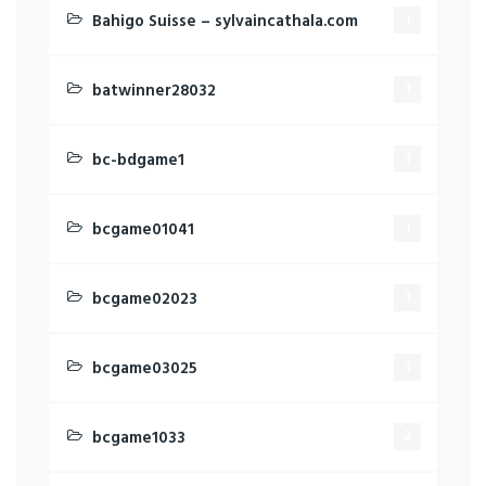
Bahigo Suisse – sylvaincathala.com
1
batwinner28032
1
bc-bdgame1
1
bcgame01041
1
bcgame02023
1
bcgame03025
1
bcgame1033
2