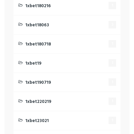
1xbet180216
1
1xbet18063
3
1xbet180718
1
1xbet19
1
1xbet190719
1
1xbet220219
1
1xbet23021
1