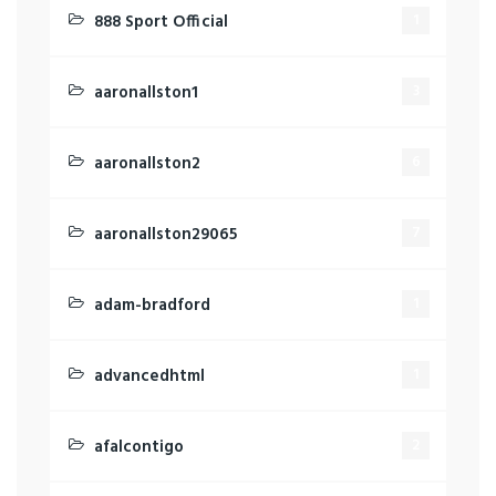
888 Sport Official
1
aaronallston1
3
aaronallston2
6
aaronallston29065
7
adam-bradford
1
advancedhtml
1
afalcontigo
2