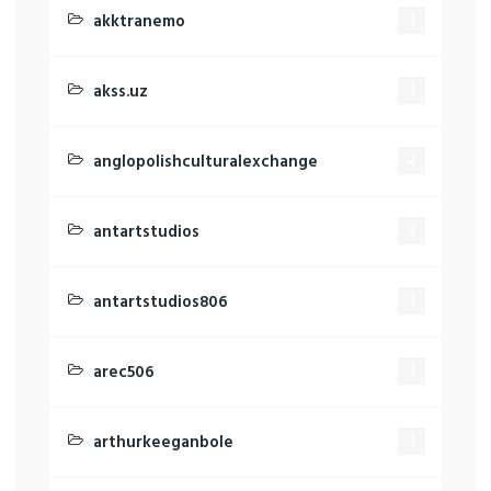
akktranemo
1
akss.uz
1
anglopolishculturalexchange
2
antartstudios
3
antartstudios806
1
arec506
1
arthurkeeganbole
1