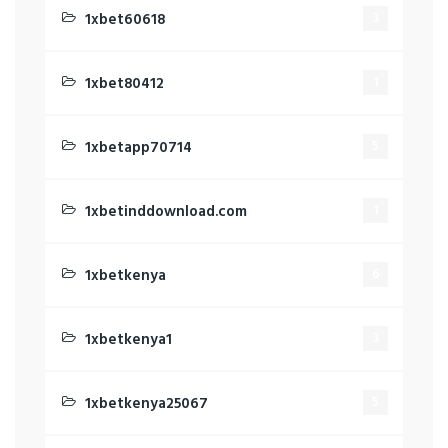
1xbet60618
3
1xbet80412
1
1xbetapp70714
5
1xbetinddownload.com
1
1xbetkenya
6
1xbetkenya1
3
1xbetkenya25067
5