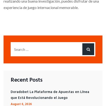
realizando una buena investigación, puedes disfrutar de una
experiencia de juego internacional memorable.
Recent Posts
Doradobet La Plataforma de Apuestas en Línea
que Está Revolucionando el Juego
August 6, 2026