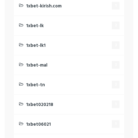
1xbet-kirish.com
1
1xbet-lk
3
1xbet-lk1
3
1xbet-mal
3
1xbet-tn
3
1xbet020218
1
1xbet06021
1