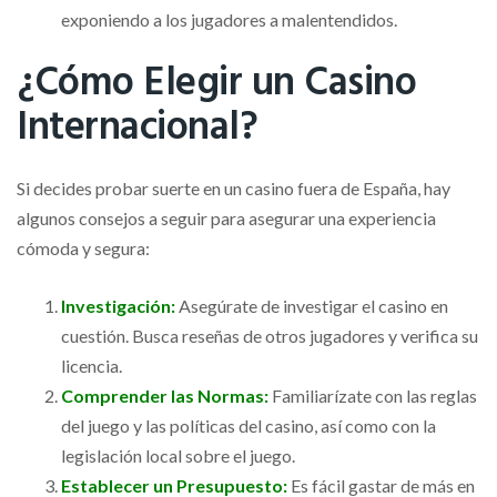
exponiendo a los jugadores a malentendidos.
¿Cómo Elegir un Casino
Internacional?
Si decides probar suerte en un casino fuera de España, hay
algunos consejos a seguir para asegurar una experiencia
cómoda y segura:
Investigación:
Asegúrate de investigar el casino en
cuestión. Busca reseñas de otros jugadores y verifica su
licencia.
Comprender las Normas:
Familiarízate con las reglas
del juego y las políticas del casino, así como con la
legislación local sobre el juego.
Establecer un Presupuesto:
Es fácil gastar de más en