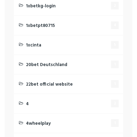
1xbetkg-login
2
1xbetpt80715
4
1xcinta
5
20bet Deutschland
1
22bet official website
1
4
2
4wheelplay
1