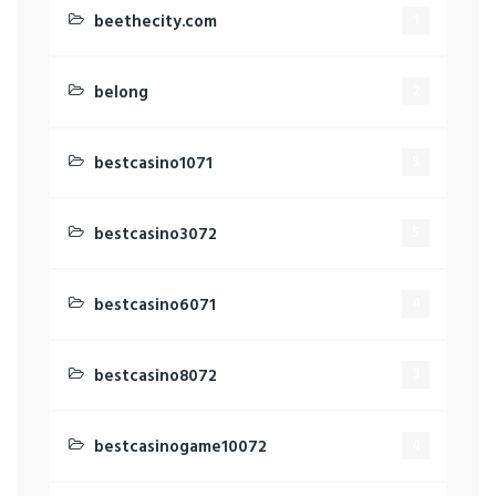
beethecity.com
1
belong
2
bestcasino1071
5
bestcasino3072
5
bestcasino6071
4
bestcasino8072
3
bestcasinogame10072
4