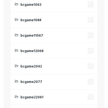
bcgame1063
3
bcgame1084
3
bcgame11067
4
bcgame12068
5
bcgame2042
1
bcgame2077
2
bcgame22061
3