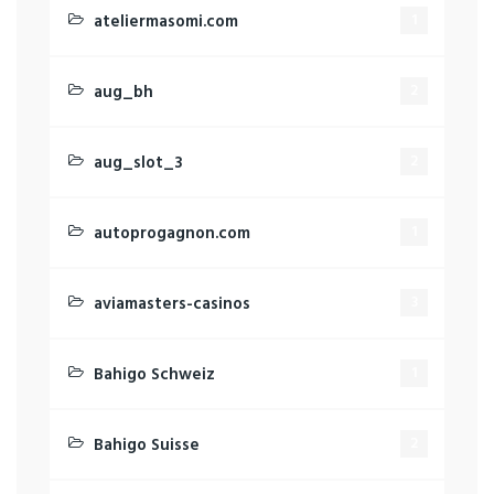
ateliermasomi.com
1
aug_bh
2
aug_slot_3
2
autoprogagnon.com
1
aviamasters-casinos
3
Bahigo Schweiz
1
Bahigo Suisse
2