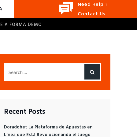
Need Help ?
A
Contact Us
TE A FORMA DEMO
Recent Posts
Doradobet La Plataforma de Apuestas en
Línea que Está Revolucionando el Juego