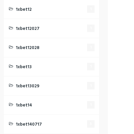
1xbet12
1
1xbet12027
1
1xbet12028
1
1xbet13
1
1xbet13029
1
1xbet14
1
1xbet140717
5