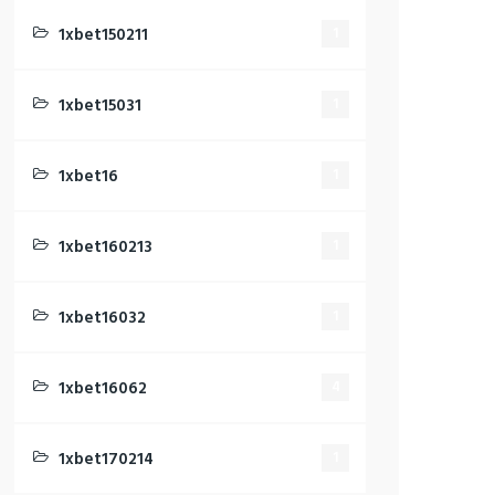
1xbet150211
1
1xbet15031
1
1xbet16
1
1xbet160213
1
1xbet16032
1
1xbet16062
4
1xbet170214
1