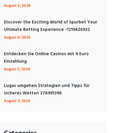
August 6, 2026
Discover the Exciting World of Spurbet Your
Ultimate Betting Experience -1219426932
August 6, 2026
Entdecken Sie Online Casinos mit 4 Euro
Einzahlung
August 5, 2026
Lugas umgehen Strategien und Tipps für
sicheres Wetten 376991396
August 5, 2026