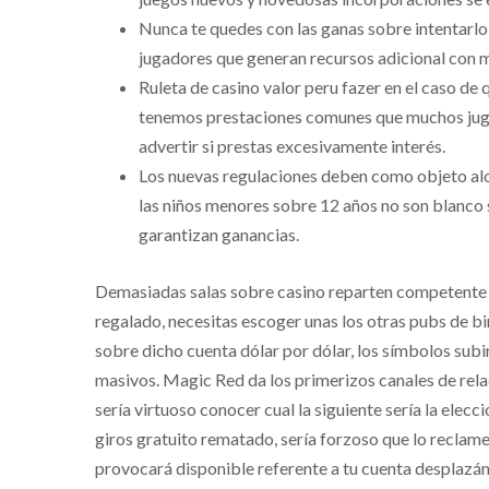
Nunca te quedes con las ganas sobre intentarlo
jugadores que generan recursos adicional con m
Ruleta de casino valor peru fazer en el caso de 
tenemos prestaciones comunes que muchos jugad
advertir si prestas excesivamente interés.
Los nuevas regulaciones deben como objeto aloj
las niños menores sobre 12 años no son blanco
garantizan ganancias.
Demasiadas salas sobre casino reparten competente g
regalado, necesitas escoger unas los otras pubs de b
sobre dicho cuenta dólar por dólar, los símbolos sub
masivos. Magic Red da los primerizos canales de relac
serí­a virtuoso conocer cual la siguiente sería la ele
giros gratuito rematado, serí­a forzoso que lo reclames
provocará disponible referente a tu cuenta desplazánd