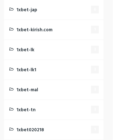
1xbet-jap
6
1xbet-kirish.com
1
1xbet-lk
3
1xbet-lk1
3
1xbet-mal
3
1xbet-tn
3
1xbet020218
1