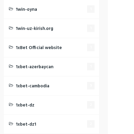
1win-oyna
1
1win-uz-kirish.org
1
1xBet Official website
1
1xbet-azerbaycan
1
1xbet-cambodia
9
1xbet-dz
2
1xbet-dz1
2