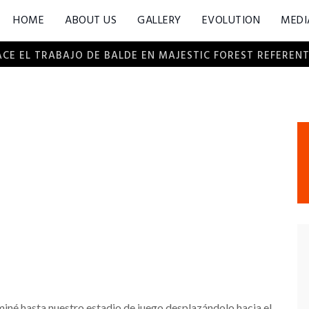
HOME
ABOUT US
GALLERY
EVOLUTION
MEDI
ACE EL TRABAJO DE BALDE EN MAJESTIC FOREST REFEREN
iné hasta nuestro estadio de juego desplazándolo hacia el