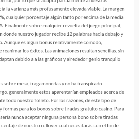
perior, por lo que se adapta parcialmente a nuestras
cia la varianza más profusamente elevada viable. La margen
%, cualquier porcentaje algún tanto por encima de la media
%. Finalmente sobre cualquier revuelta del juego principal,
en donde nuestro jugador recibe 12 palabras hacia debajo y
palo. Aunque es algún bonus relativamente cómodo,
 reanimar los éxitos. Las animaciones resultan sencillas, sin
aptan debido a a las gráficos y alrededor genio tranquilo
s sobre mesa, tragamonedas y no ha transpirado
argo, generalmente estos aparentarían empleados acerca de
 todo nuestro folleto. Por los razones, de este tipo de
 y formas para los bonos sobre tiradas gratuito casino. Para
r serí­a nunca aceptar ninguna persona bono sobre tiradas
rcentaje de nuestro rollover cual necesitarás con el fin de