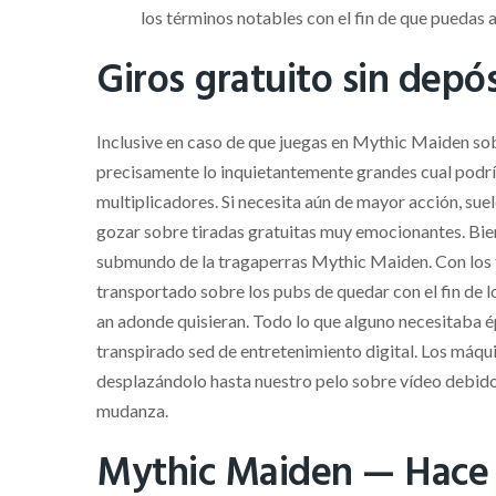
los términos notables con el fin de que puedas 
Giros gratuito sin depó
Inclusive en caso de que juegas en Mythic Maiden sob
precisamente lo inquietantemente grandes cual podría
multiplicadores. Si necesita aún de mayor acción, sue
gozar sobre tiradas gratuitas muy emocionantes. Bien
submundo de la tragaperras Mythic Maiden. Con los t
transportado sobre los pubs de quedar con el fin de lo
an adonde quisieran. Todo lo que alguno necesitaba é
transpirado sed de entretenimiento digital. Los máqu
desplazándolo hasta nuestro pelo sobre vídeo debido
mudanza.
Mythic Maiden — Hace 