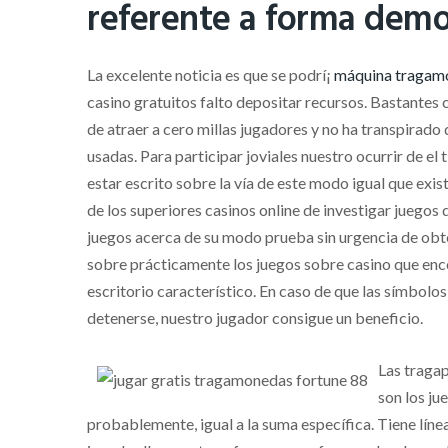
referente a forma dem
La excelente noticia es que se podrí¡
máquina tragamo
casino gratuitos falto depositar recursos. Bastantes
de atraer a cero millas jugadores y no ha transpirado 
usadas. Para participar joviales nuestro ocurrir de e
estar escrito sobre la ví­a de este modo­ igual que ex
de los superiores casinos online de investigar juegos d
juegos acerca de su modo prueba sin urgencia de obte
sobre prácticamente los juegos sobre casino que enco
escritorio característico. En caso de que las símbol
detenerse, nuestro jugador consigue un beneficio.
Las tragap
son los ju
probablemente, igual a la suma específica. Tiene línea