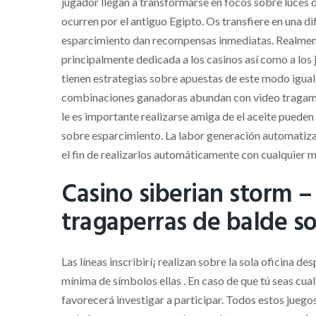
jugador llegan a transformarse en focos sobre luces 
ocurren por el antiguo Egipto. Os transfiere en una d
esparcimiento dan recompensas inmediatas. Realmente,
principalmente dedicada a los casinos así­ como a l
tienen estrategias sobre apuestas de este modo­ igua
combinaciones ganadoras abundan con video tragamo
le es importante realizarse amiga de el aceite pueden 
sobre esparcimiento. La labor generación automatizad
el fin de realizarlos automáticamente con cualquier 
Casino siberian storm 
tragaperras de balde s
Las líneas inscribirí¡ realizan sobre la sola oficina
mínima de símbolos ellas . En caso de que tú seas cua
favorecerá investigar a participar. Todos estos jue