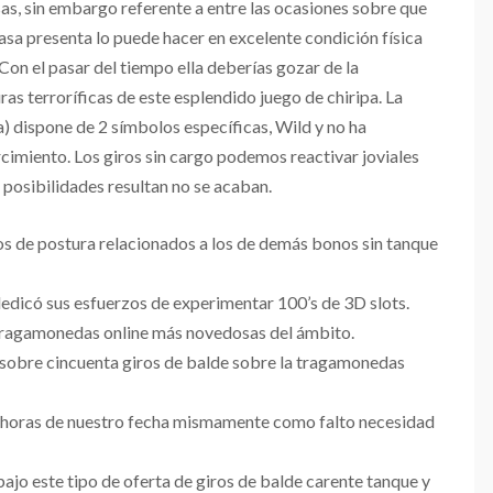
s, sin embargo referente a entre las ocasiones sobre que
asa presenta lo puede hacer en excelente condición física
Con el pasar del tiempo ella deberías gozar de la
ras terroríficas de este esplendido juego de chiripa. La
 dispone de 2 símbolos específicas, Wild y no ha
cimiento. Los giros sin cargo podemos reactivar joviales
posibilidades resultan no se acaban.
os de postura relacionados a los de demás bonos sin tanque
dedicó sus esfuerzos de experimentar 100’s de 3D slots.
s tragamonedas online más novedosas del ámbito.
 sobre cincuenta giros de balde sobre la tragamonedas
4 horas de nuestro fecha mismamente­ como falto necesidad
ajo este tipo de oferta de giros de balde carente tanque y