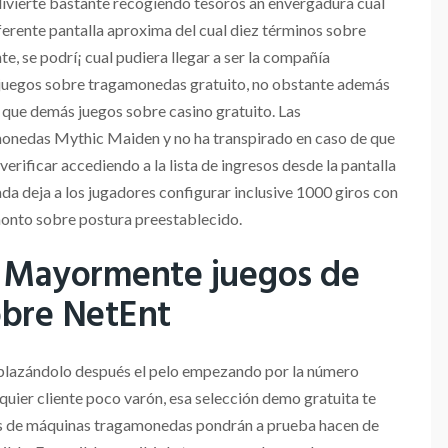
divierte bastante recogiendo tesoros an envergadura cual
iferente pantalla aproxima del cual diez términos sobre
 se podrí¡ cual pudiera llegar a ser la compañía
os juegos sobre tragamonedas gratuito, no obstante además
l que demás juegos sobre casino gratuito. Las
nedas Mythic Maiden y no ha transpirado en caso de que
verificar accediendo a la lista de ingresos desde la pantalla
a deja a los jugadores configurar inclusive 1000 giros con
monto sobre postura preestablecido.
– Mayormente juegos de
obre NetEnt
 desplazándolo después el pelo empezando por la número
lquier cliente poco varón, esa selección demo gratuita te
gos de máquinas tragamonedas pondrán a prueba hacen de