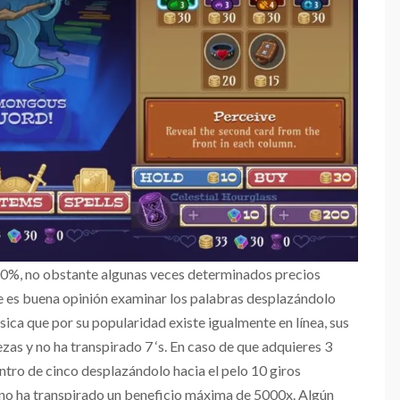
0%, no obstante algunas veces determinados precios
e es buena opinión examinar los palabras desplazándolo
ica que por su popularidad existe igualmente en línea, sus
s y no ha transpirado 7 ‘s. En caso de que adquieres 3
ntro de cinco desplazándolo hacia el pelo 10 giros
 no ha transpirado un beneficio máxima de 5000x. Algún