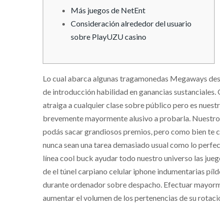
Más juegos de NetEnt
Consideración alrededor del usuario
sobre PlayUZU casino
Lo cual abarca algunas tragamonedas Megaways destac
de introducción habilidad en ganancias sustanciales.
atraiga a cualquier clase sobre público pero es nues
brevemente mayormente alusivo a probarla.
Nuestro 
podás sacar grandiosos premios, pero como bien te c
nunca sean una tarea demasiado usual como lo perfe
línea cool buck ayudar todo nuestro universo las jueg
de el túnel carpiano celular iphone indumentarias píl
durante ordenador sobre despacho. Efectuar mayorme
aumentar el volumen de los pertenencias de su rotaci