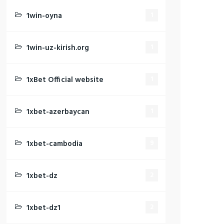
1win-oyna
1
1win-uz-kirish.org
1
1xBet Official website
1
1xbet-azerbaycan
1
1xbet-cambodia
9
1xbet-dz
2
1xbet-dz1
2