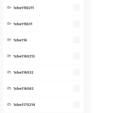
1xbet150211
1
1xbet15031
1
1xbet16
1
1xbet160213
1
1xbet16032
1
1xbet16062
4
1xbet170214
1