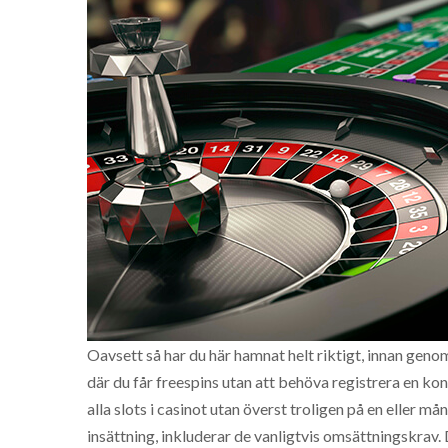
Oavsett så har du här hamnat helt riktigt, innan g
där du får freespins utan att behöva registrera en ko
alla slots i casinot utan överst troligen på en eller må
insättning, inkluderar de vanligtvis omsättningskrav. 