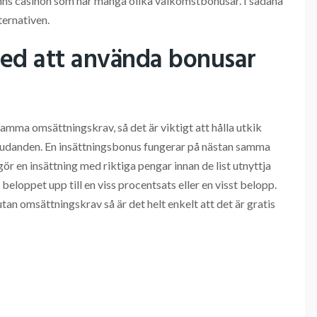
finns casinon som har många olika välkomstbonusar. I sådana
ternativen.
med att använda bonusar
mma omsättningskrav, så det är viktigt att hålla utkik
erbjudanden. En insättningsbonus fungerar på nästan samma
r en insättning med riktiga pengar innan de list utnyttja
beloppet upp till en viss procentsats eller en visst belopp.
tan omsättningskrav så är det helt enkelt att det är gratis