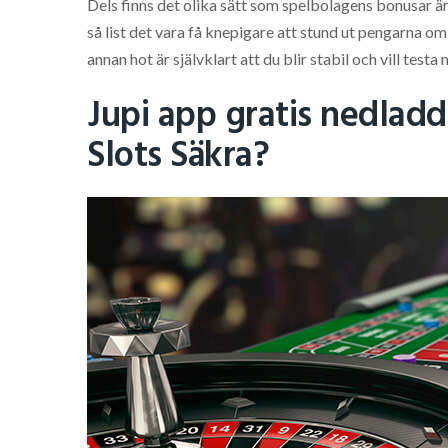
Dels finns det olika sätt som spelbolagens bonusar ä
så list det vara få knepigare att stund ut pengarna om
annan hot är självklart att du blir stabil och vill test
Jupi app gratis nedladd
Slots Säkra?