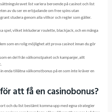
msättningskravet list variera beroende på casinot och list
heten av du ser en erbjudande om free spins utan
grant studera genom alla villkor och regler som gäller.
ka spel, vilket inkluderar roulette, blackjack, och en många
em som en rolig möjlighet att prova casinot innan du gör
ns som en del från välkomstpaket och kampanjer, allt
.
sin enda tillåtna välkomstbonus på en som inte kräver en
för att få en casinobonus?
 sort och du list bestämt komma upp med egna strategier