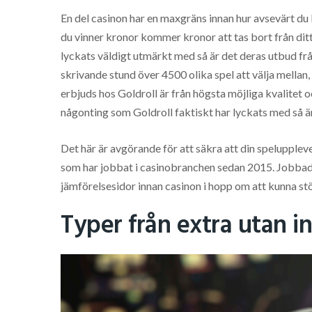
En del casinon har en maxgräns innan hur avsevärt du 
du vinner kronor kommer kronor att tas bort från dit
lyckats väldigt utmärkt med så är det deras utbud från 
skrivande stund över 4500 olika spel att välja mellan,
erbjuds hos Goldroll är från högsta möjliga kvalitet
någonting som Goldroll faktiskt har lyckats med så 
Det här är avgörande för att säkra att din speluppleve
som har jobbat i casinobranchen sedan 2015. Jobbade f
jämförelsesidor innan casinon i hopp om att kunna stö
Typer från extra utan i