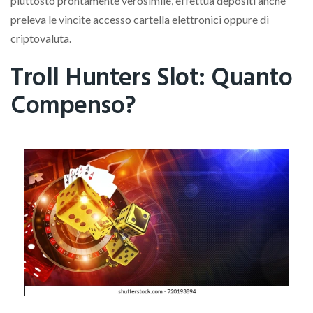
piuttosto prontamente verosimile, effettua depositi anche
preleva le vincite accesso cartella elettronici oppure di
criptovaluta.
Troll Hunters Slot: Quanto
Compenso?