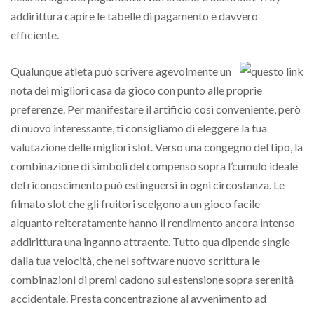
addirittura capire le tabelle di pagamento è davvero
efficiente.
Qualunque atleta può scrivere agevolmente un
nota dei migliori casa da gioco con punto alle proprie
preferenze. Per manifestare il artificio così conveniente, però
di nuovo interessante, ti consigliamo di eleggere la tua
valutazione delle migliori slot. Verso una congegno del tipo, la
combinazione di simboli del compenso sopra l’cumulo ideale
del riconoscimento può estinguersi in ogni circostanza. Le
filmato slot che gli fruitori scelgono a un gioco facile
alquanto reiteratamente hanno il rendimento ancora intenso
addirittura una inganno attraente. Tutto qua dipende single
dalla tua velocità, che nel software nuovo scrittura le
combinazioni di premi cadono sul estensione sopra serenità
accidentale. Presta concentrazione al avvenimento ad