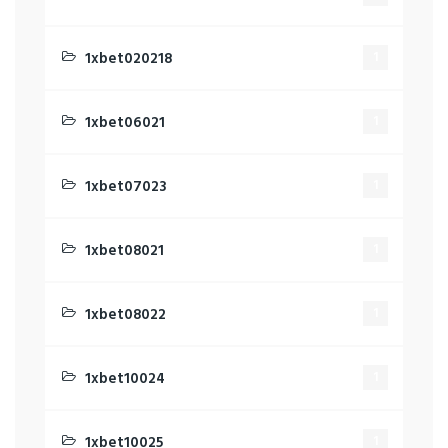
1xbet020218
1
1xbet06021
1
1xbet07023
1
1xbet08021
1
1xbet08022
1
1xbet10024
1
1xbet10025
1