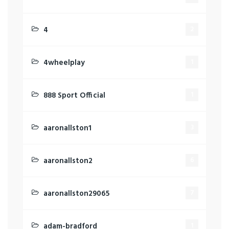
4
2
4wheelplay
1
888 Sport Official
1
aaronallston1
3
aaronallston2
6
aaronallston29065
7
adam-bradford
1