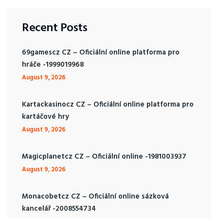
Recent Posts
69gamescz CZ – Oficiální online platforma pro
hráče -1999019968
August 9, 2026
Kartackasinocz CZ – Oficiální online platforma pro
kartáčové hry
August 9, 2026
Magicplanetcz CZ – Oficiální online -1981003937
August 9, 2026
Monacobetcz CZ – Oficiální online sázková
kancelář -2008554734