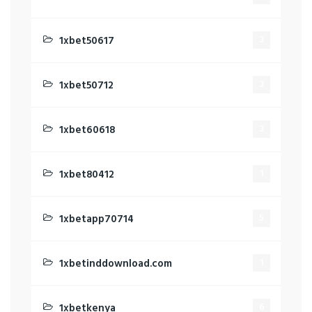
1xbet50617
3
1xbet50712
3
1xbet60618
3
1xbet80412
1
1xbetapp70714
5
1xbetinddownload.com
1
1xbetkenya
6