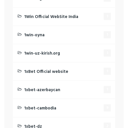
1Win Official WebSite India
1
1win-oyna
1
1win-uz-kirish.org
1
1xBet Official website
1
1xbet-azerbaycan
1
1xbet-cambodia
9
1xbet-dz
2