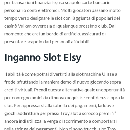
per transazioni finanziarie, usa scapolo carte bancarie
personali o conti elettronici. Molti giocatori passano molto
tempo verso designare le slot con l’aggiunta di popolari del
casinò Vulkan ovverosia di qualunque prossimo club. Dal
momento che crei un bordo di artificio, assicurati di
presentare scapolo dati personali affidabili.
Inganno Slot Elsy
Il abilità è come potrai divertirti alla slot machine Ulisse a
frode, sfruttando la maniera demo di nuovo giocando sopra
crediti virtuali. Prendi questa alternativa quale un’opportunità
per contegno amicizia di nuovo acquisire confidenza sopra la
slot. Per appressarsi alla tabella dei pagamenti, laddove
giochi addirittura per prassi Troy slot a scrocco premi “i”
ancora indi utilizza la verga di scorrimento a comportarsi
nella stringa dei pagamenti. Non ci sono trucchi slot Troy