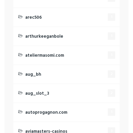
arec506
1
arthurkeeganbole
1
ateliermasomi.com
1
aug_bh
2
aug_slot_3
2
autoprogagnon.com
1
aviamasters-casinos
3