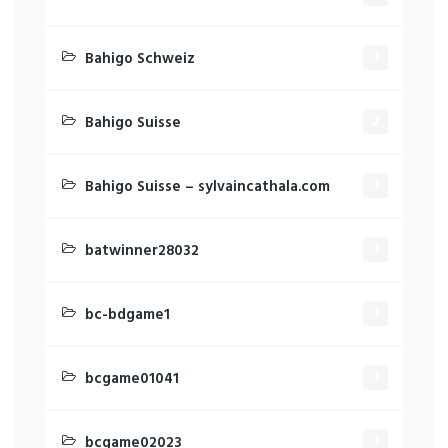
Bahigo Schweiz
1
Bahigo Suisse
2
Bahigo Suisse – sylvaincathala.com
1
batwinner28032
1
bc-bdgame1
1
bcgame01041
1
bcgame02023
1