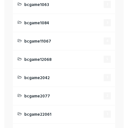
bcgame1063
3
bcgame1084
3
bcgame11067
4
bcgame12068
5
bcgame2042
1
bcgame2077
2
bcgame22061
3