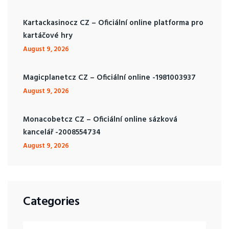
Kartackasinocz CZ – Oficiální online platforma pro
kartáčové hry
August 9, 2026
Magicplanetcz CZ – Oficiální online -1981003937
August 9, 2026
Monacobetcz CZ – Oficiální online sázková
kancelář -2008554734
August 9, 2026
Categories