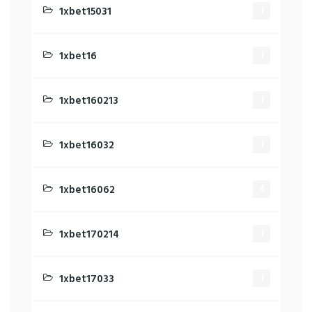
1xbet15031
1
1xbet16
1
1xbet160213
1
1xbet16032
1
1xbet16062
4
1xbet170214
1
1xbet17033
1