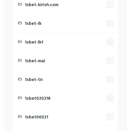
1xbet-kirish.com
1
1xbet-lk
3
1xbet-lk1
3
1xbet-mal
3
1xbet-tn
3
1xbet020218
1
1xbet06021
1