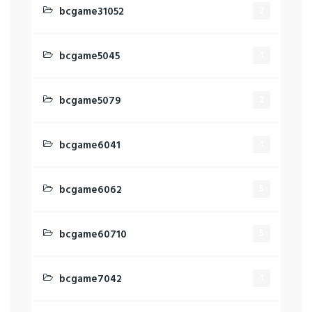
bcgame31052
3
bcgame5045
1
bcgame5079
2
bcgame6041
1
bcgame6062
5
bcgame60710
5
bcgame7042
1