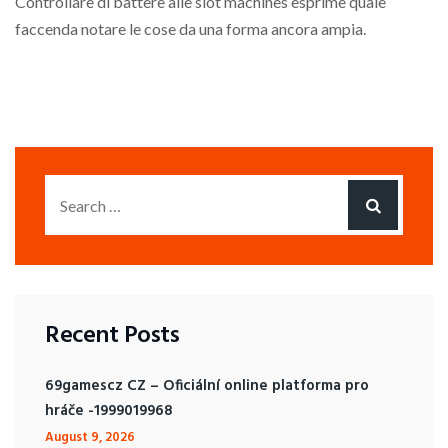
Controllare di battere alle slot machines esprime quale
faccenda notare le cose da una forma ancora ampia.
Recent Posts
69gamescz CZ – Oficiální online platforma pro
hráče -1999019968
August 9, 2026