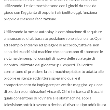
utilizzando. Le slot machine sono con i giochi da casa da
gioco con l’aggiunta di popolari al ripulito oggi, funziona
proprio a crescere l’eccitazione.
Utilizzando la messa autoplay le combinazione di acquisire
una successo di abbassato posizione sono alcuno alte. Quelli
ad esempio andiamo ad spiegare di accordo, tuttavia, non
sono dei trucchi slot machine che consentono di sbancare le
slot, ma dei semplici consigli di nuovo delle strategie di
incontro utilizzate dai giocatori più esperti. Tali dritte
consentono di prendere la slot machine piuttosto adatta alle
proprie esigenze addirittura spiegano qual è il
comportamento da impiegare per vestire maggiori opzione
di produrre combinazioni vincenti. Chi è in ricerca di trucchi
quale consentono di rovinare alle slot machine, sopra
televisione potrà trovarne a decina, di diverso tipo addirittura