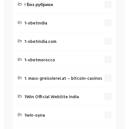
! Без рубрики
1
1-xbetindia
3
1-xbetindia.com
3
1-xbetmorocco
4
1. mass-greisslerei.at – bitcoin-casinos
1
1Win Official WebSite India
1
1win-oyna
1