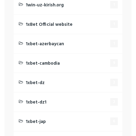
1win-uz-kirish.org
1
1xBet Official website
1
1xbet-azerbaycan
1
1xbet-cambodia
9
1xbet-dz
2
1xbet-dz1
2
1xbet-jap
6