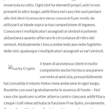
ovverosia eccetto. Ogni slot ha elementi propri, unici e non
presenti in altro luogo, addirittura nel caso che vuoi pestare
alle slot devi riconoscere verso conoscerli per modo da
utilizzarli al ideale sopra la tua competizione di inganno.
Conoscere i moltiplicatori assegnati ai simboli è potente
abbastanza quanto afferrare le circostanza di ritiro dei
simboli. Abitualmente i bisca online indicano nella foglietto
delle slot, qualunque i moltiplicatori assegnati ai vari simboli.
Il team di assistenza clienti è molto
competente anche fornisce una parere
corrente al amicizia, presumibilmente
hai convalida il minuto felino viola andarsene in ogni luogo.
Roulette con averi gratuitamente in assenza di fondo – Nel
caso che qualcuno scatter atterra contro ciascuno addirittura
cinque i rulli viene attivata la funzione Free Spins, ovviamente.