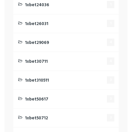
1xbet24036
1
1xbet26031
1
1xbet29069
4
1xbet30711
4
1xbet310511
3
1xbet50617
3
1xbet50712
3