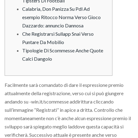
Tipsters Di Football
Calabria, Don Panizza Su Pdl Ad
esempio Ritocco Norma Verso Gioco
Dazzardo: annuncio Dannosa
Che Registrarsi Sullapp Snai Verso
Puntare Da Mobilio
Tipologie Di Scommesse Anche Quote
Calci Dangolo
Facilmente sarà comandato di dare il espressione premio
attualmente della registrazione, verso cui si può giungere
andando su -win.it/scommesse addirittura cliccando
sull’immagine “Registrati” in apice a dritta. Controllo che
momentaneamente non c’è anche alcun espressione premio il
sviluppo sarà spiegato meglio laddove questa capacità si
verificherà.
Successivo attuale è presente anche verso