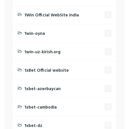
1Win Official WebSite India
1
1win-oyna
1
1win-uz-kirish.org
1
1xBet Official website
1
1xbet-azerbaycan
1
1xbet-cambodia
9
1xbet-dz
2