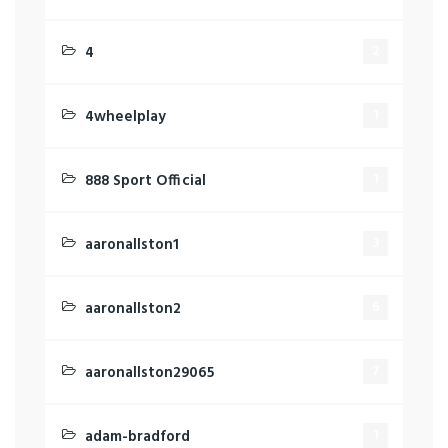
4
2
4wheelplay
1
888 Sport Official
1
aaronallston1
3
aaronallston2
6
aaronallston29065
7
adam-bradford
1