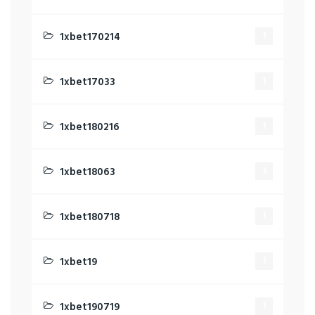
1xbet170214
1
1xbet17033
1
1xbet180216
1
1xbet18063
3
1xbet180718
1
1xbet19
1
1xbet190719
1