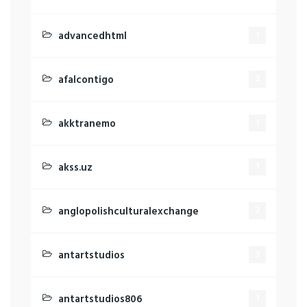
advancedhtml
1
afalcontigo
2
akktranemo
1
akss.uz
1
anglopolishculturalexchange
2
antartstudios
3
antartstudios806
1