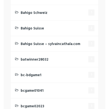
Bahigo Schweiz
1
Bahigo Suisse
2
Bahigo Suisse – sylvaincathala.com
1
batwinner28032
1
bc-bdgame1
1
bcgame01041
1
bcgame02023
1