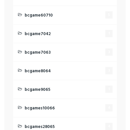
bcgame60710
5
bcgame7042
1
bcgame7063
3
bcgame8064
3
bcgame9065
1
bcgames10066
4
bcgames28065
4