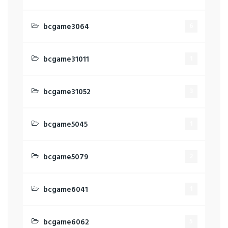
bcgame3064
6
bcgame31011
1
bcgame31052
3
bcgame5045
1
bcgame5079
2
bcgame6041
1
bcgame6062
5