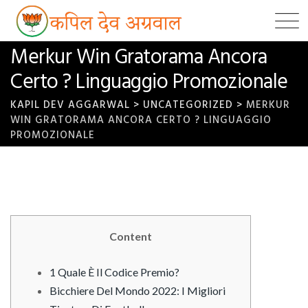
Skip
to
content
Merkur Win Gratorama Ancora
Certo ? Linguaggio Promozionale
KAPIL DEV AGGARWAL
>
UNCATEGORIZED
>
MERKUR
WIN GRATORAMA ANCORA CERTO ? LINGUAGGIO
PROMOZIONALE
Content
1 Quale È Il Codice Premio?
Bicchiere Del Mondo 2022: I Migliori