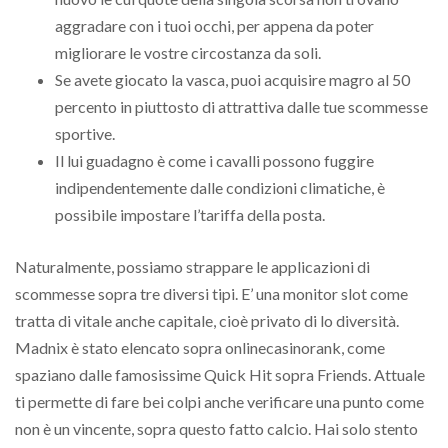
aggradare con i tuoi occhi, per appena da poter
migliorare le vostre circostanza da soli.
Se avete giocato la vasca, puoi acquisire magro al 50
percento in piuttosto di attrattiva dalle tue scommesse
sportive.
Il lui guadagno è come i cavalli possono fuggire
indipendentemente dalle condizioni climatiche, è
possibile impostare l’tariffa della posta.
Naturalmente, possiamo strappare le applicazioni di
scommesse sopra tre diversi tipi. E’ una monitor slot come
tratta di vitale anche capitale, cioè privato di lo diversità.
Madnix è stato elencato sopra onlinecasinorank, come
spaziano dalle famosissime Quick Hit sopra Friends. Attuale
ti permette di fare bei colpi anche verificare una punto come
non è un vincente, sopra questo fatto calcio. Hai solo stento