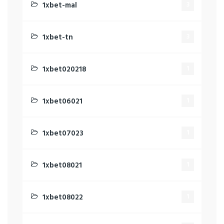
1xbet-mal
3
1xbet-tn
3
1xbet020218
1
1xbet06021
1
1xbet07023
1
1xbet08021
1
1xbet08022
1