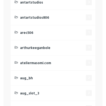
antartstudios
3
antartstudios806
1
arec506
1
arthurkeeganbole
1
ateliermasomi.com
1
aug_bh
2
aug_slot_3
2