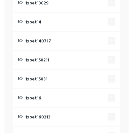
1xbet13029
1
1xbet14
1
1xbet140717
5
1xbet150211
1
1xbet15031
1
1xbet16
1
1xbet160213
1