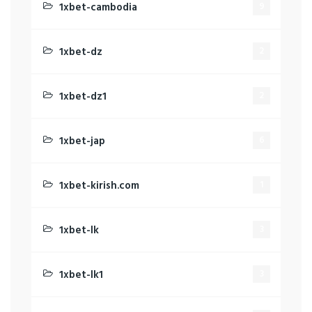
1xbet-cambodia
9
1xbet-dz
2
1xbet-dz1
2
1xbet-jap
6
1xbet-kirish.com
1
1xbet-lk
3
1xbet-lk1
3