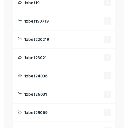
1xbet19
1
1xbet190719
1
1xbet220219
1
1xbet23021
1
1xbet24036
1
1xbet26031
1
1xbet29069
4