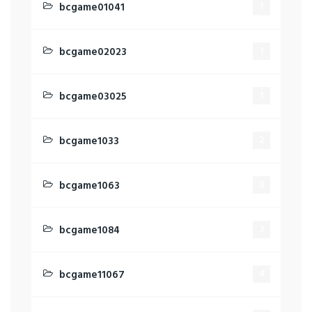
bcgame01041
1
bcgame02023
1
bcgame03025
1
bcgame1033
2
bcgame1063
3
bcgame1084
3
bcgame11067
4