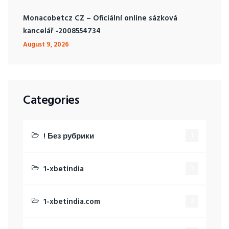
Monacobetcz CZ – Oficiální online sázková
kancelář -2008554734
August 9, 2026
Categories
! Без рубрики
1
1-xbetindia
3
1-xbetindia.com
3