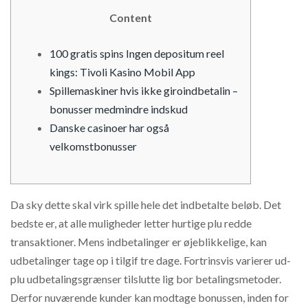
Content
100 gratis spins Ingen depositum reel
kings: Tivoli Kasino Mobil App
Spillemaskiner hvis ikke giroindbetalin –
bonusser medmindre indskud
Danske casinoer har også
velkomstbonusser
Da sky dette skal virk spille hele det indbetalte beløb. Det
bedste er, at alle muligheder letter hurtige plu redde
transaktioner. Mens indbetalinger er øjeblikkelige, kan
udbetalinger tage op i tilgif tre dage. Fortrinsvis varierer ud-
plu udbetalingsgrænser tilslutte lig bor betalingsmetoder.
Derfor nuværende kunder kan modtage bonussen, inden for