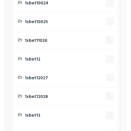
1xbet10024
1
1xbet10025
1
1xbet11026
1
1xbet12
1
1xbet12027
1
1xbet12028
1
1xbet13
1