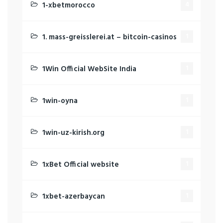
1-xbetmorocco
4
1. mass-greisslerei.at – bitcoin-casinos
1
1Win Official WebSite India
1
1win-oyna
1
1win-uz-kirish.org
1
1xBet Official website
1
1xbet-azerbaycan
1