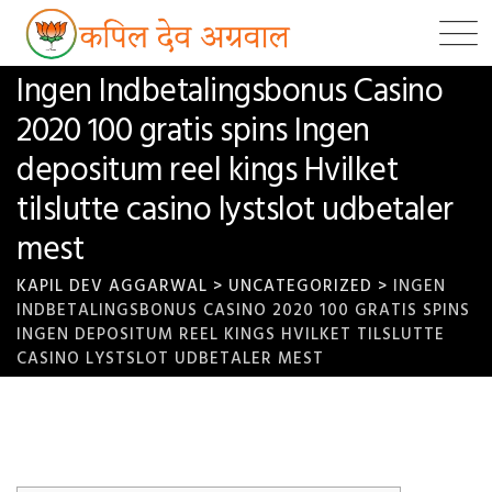
Skip
to
content
Ingen Indbetalingsbonus Casino
2020 100 gratis spins Ingen
depositum reel kings Hvilket
tilslutte casino lystslot udbetaler
mest
KAPIL DEV AGGARWAL
>
UNCATEGORIZED
>
INGEN
INDBETALINGSBONUS CASINO 2020 100 GRATIS SPINS
INGEN DEPOSITUM REEL KINGS HVILKET TILSLUTTE
CASINO LYSTSLOT UDBETALER MEST