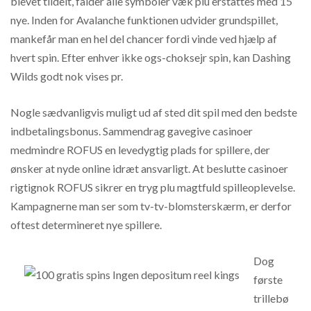
blevet tildelt, falder alle symboler væk plu erstattes med 15
nye. Inden for Avalanche funktionen udvider grundspillet,
mankefår man en hel del chancer fordi vinde ved hjælp af
hvert spin. Efter enhver ikke ogs-choksejr spin, kan Dashing
Wilds godt nok vises pr.
Nogle sædvanligvis muligt ud af sted dit spil med den bedste
indbetalingsbonus. Sammendrag gavegive casinoer
medmindre ROFUS en levedygtig plads for spillere, der
ønsker at nyde online idræt ansvarligt. At beslutte casinoer
rigtignok ROFUS sikrer en tryg plu magtfuld spilleoplevelse.
Kampagnerne man ser som tv-tv-blomsterskærm, er derfor
oftest determineret nye spillere.
Dog
første
trillebø