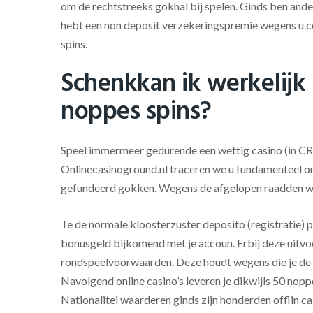
om de rechtstreeks gokhal bij spelen. Ginds ben and
hebt een non deposit verzekeringspremie wegens u co
spins.
Schenkkan ik werkelijk 
noppes spins?
Speel immermeer gedurende een wettig casino (in CRU
Onlinecasinoground.nl traceren we u fundamenteel 
gefundeerd gokken. Wegens de afgelopen raadden wij 
Te de normale kloosterzuster deposito (registratie) pr
bonusgeld bijkomend met je accoun. Erbij deze uitvoe
rondspeelvoorwaarden. Deze houdt wegens die je de 
Navolgend online casino’s leveren je dikwijls 50 nopp
Nationalitei waarderen ginds zijn honderden offlin cas