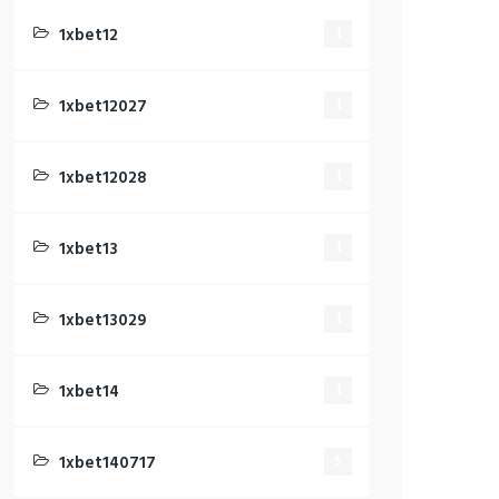
1xbet12
1
1xbet12027
1
1xbet12028
1
1xbet13
1
1xbet13029
1
1xbet14
1
1xbet140717
5