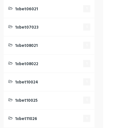
1xbet06021
1
1xbet07023
1
1xbet08021
1
1xbet08022
1
1xbet10024
1
1xbet10025
1
1xbet11026
1