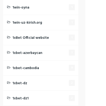
1win-oyna
1
1win-uz-kirish.org
1
1xBet Official website
1
1xbet-azerbaycan
1
1xbet-cambodia
9
1xbet-dz
2
1xbet-dz1
2