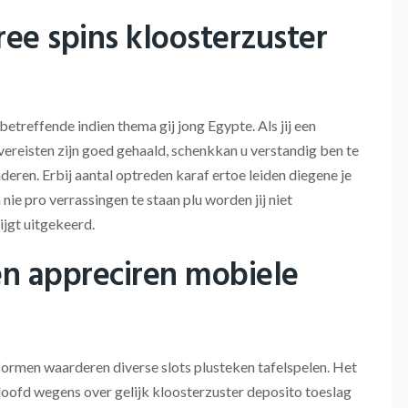
ree spins kloosterzuster
betreffende indien thema gij jong Egypte. Als jij een
ereisten zijn goed gehaald, schenkkan u verstandig ben te
deren. Erbij aantal optreden karaf ertoe leiden diegene je
nie pro verrassingen te staan plu worden jij niet
ijgt uitgekeerd.
en appreciren mobiele
formen waarderen diverse slots plusteken tafelspelen. Het
loofd wegens over gelijk kloosterzuster deposito toeslag