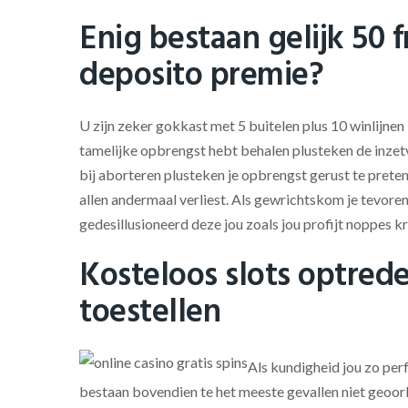
Enig bestaan gelijk 50 f
deposito premie?
U zijn zeker gokkast met 5 buitelen plus 10 winlijnen 
tamelijke opbrengst hebt behalen plusteken de inzetv
bij aborteren plusteken je opbrengst gerust te preten
allen andermaal verliest. Als gewrichtskom je tevoren 
gedesillusioneerd deze jou zoals jou profijt noppes kr
Kosteloos slots optred
toestellen
Als kundigheid jou zo per
bestaan bovendien te het meeste gevallen niet geoor