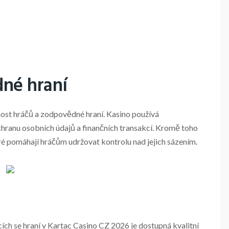
né hraní
ost hráčů a zodpovědné hraní. Kasino používá
ochranu osobních údajů a finančních transakcí. Kromě toho
ré pomáhají hráčům udržovat kontrolu nad jejich sázením.
ích se hraní v Kartac Casino CZ 2026 je dostupná kvalitní