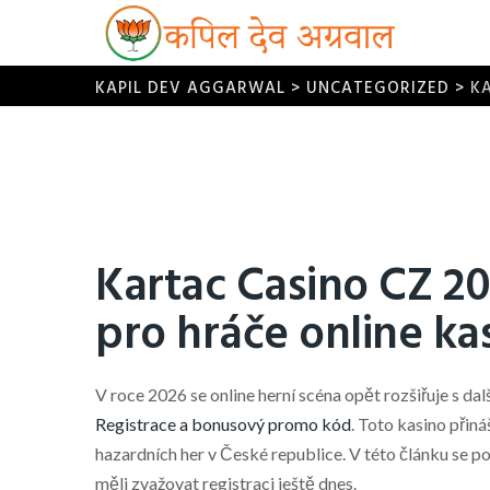
Skip
to
content
KAPIL DEV AGGARWAL
>
UNCATEGORIZED
>
K
Kartac Casino CZ 2
pro hráče online ka
V roce 2026 se online herní scéna opět rozšiřuje s da
Registrace a bonusový promo kód
. Toto kasino přin
hazardních her v České republice. V této článku se p
měli zvažovat registraci ještě dnes.