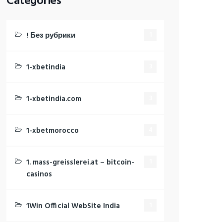
Categories
! Без рубрики
1
1-xbetindia
3
1-xbetindia.com
3
1-xbetmorocco
4
1. mass-greisslerei.at – bitcoin-
1
casinos
1Win Official WebSite India
1