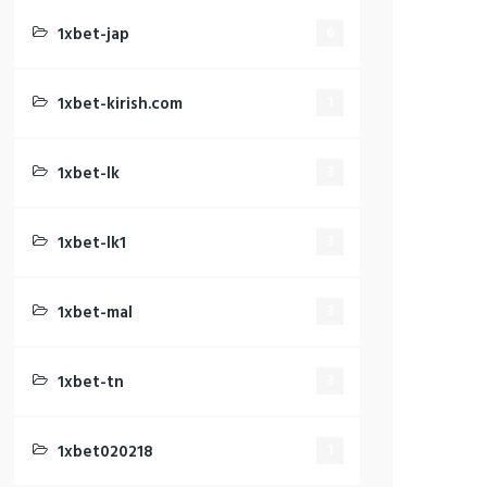
1xbet-jap
6
1xbet-kirish.com
1
1xbet-lk
3
1xbet-lk1
3
1xbet-mal
3
1xbet-tn
3
1xbet020218
1