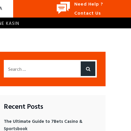
Need Help ?
A
Contact Us
NE KASIN
Recent Posts
The Ultimate Guide to 7Bets Casino &
Sportsbook