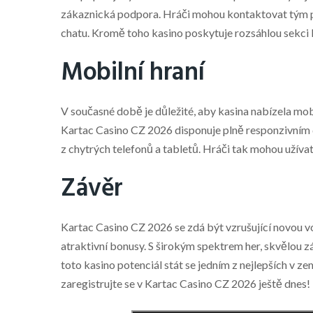
zákaznická podpora. Hráči mohou kontaktovat tým p
chatu. Kromě toho kasino poskytuje rozsáhlou sekci 
Mobilní hraní
V současné době je důležité, aby kasina nabízela mobil
Kartac Casino CZ 2026 disponuje plně responzivním 
z chytrých telefonů a tabletů. Hráči tak mohou užívat
Závěr
Kartac Casino CZ 2026 se zdá být vzrušující novou vol
atraktivní bonusy. S širokým spektrem her, skvělo
toto kasino potenciál stát se jedním z nejlepších v ze
zaregistrujte se v Kartac Casino CZ 2026 ještě dnes!