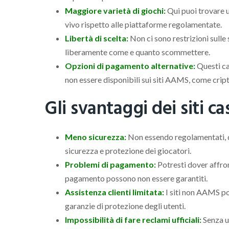
Maggiore varietà di giochi:
Qui puoi trovare u
vivo rispetto alle piattaforme regolamentate.
Libertà di scelta:
Non ci sono restrizioni sulle 
liberamente come e quanto scommettere.
Opzioni di pagamento alternative:
Questi ca
non essere disponibili sui siti AAMS, come cript
Gli svantaggi dei siti 
Meno sicurezza:
Non essendo regolamentati, qu
sicurezza e protezione dei giocatori.
Problemi di pagamento:
Potresti dover affront
pagamento possono non essere garantiti.
Assistenza clienti limitata:
I siti non AAMS pos
garanzie di protezione degli utenti.
Impossibilità di fare reclami ufficiali:
Senza u