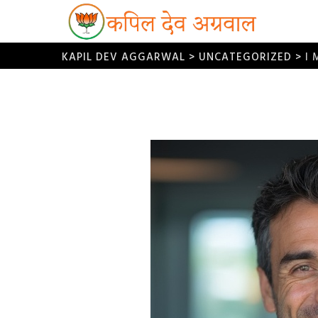
Skip
to
content
KAPIL DEV AGGARWAL
>
UNCATEGORIZED
>
I 