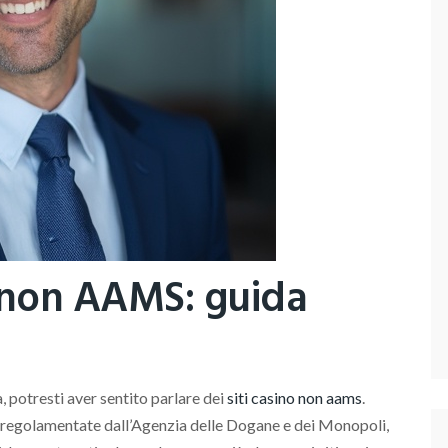
no non AAMS: guida
ia, potresti aver sentito parlare dei
siti casino non aams
.
me regolamentate dall’Agenzia delle Dogane e dei Monopoli,