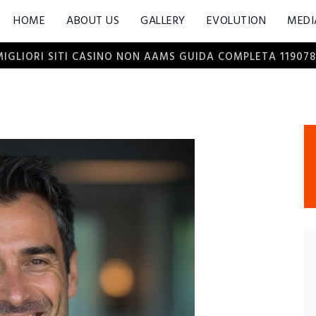
HOME
ABOUT US
GALLERY
EVOLUTION
MEDI
MIGLIORI SITI CASINO NON AAMS GUIDA COMPLETA 119078