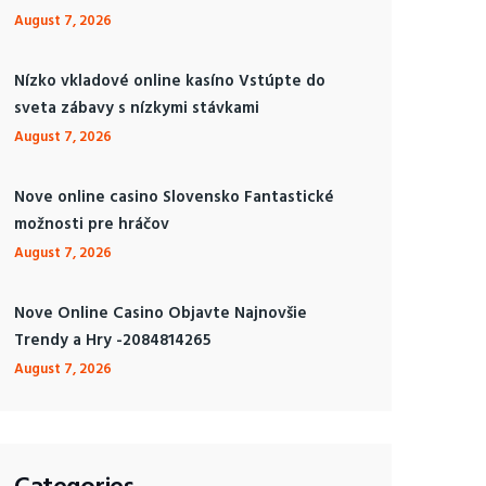
August 7, 2026
Nízko vkladové online kasíno Vstúpte do
sveta zábavy s nízkymi stávkami
August 7, 2026
Nove online casino Slovensko Fantastické
možnosti pre hráčov
August 7, 2026
Nove Online Casino Objavte Najnovšie
Trendy a Hry -2084814265
August 7, 2026