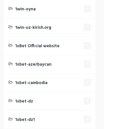
1win-oyna
1
1win-uz-kirish.org
1
1xBet Official website
1
1xbet-azerbaycan
1
1xbet-cambodia
9
1xbet-dz
2
1xbet-dz1
2