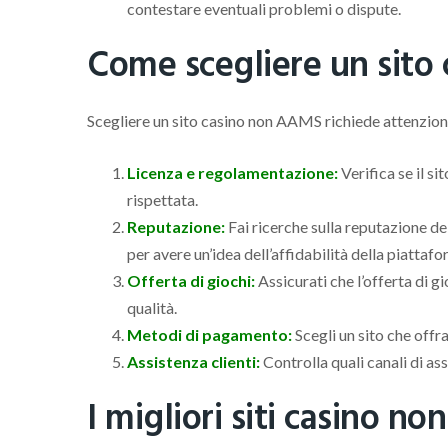
contestare eventuali problemi o dispute.
Come scegliere un sito
Scegliere un sito casino non AAMS richiede attenzione
Licenza e regolamentazione:
Verifica se il si
rispettata.
Reputazione:
Fai ricerche sulla reputazione del
per avere un’idea dell’affidabilità della piattafo
Offerta di giochi:
Assicurati che l’offerta di gi
qualità.
Metodi di pagamento:
Scegli un sito che offr
Assistenza clienti:
Controlla quali canali di as
I migliori siti casino n