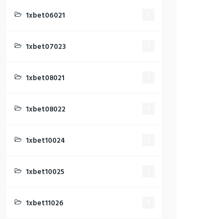
1xbet06021
1
1xbet07023
1
1xbet08021
1
1xbet08022
1
1xbet10024
1
1xbet10025
1
1xbet11026
1