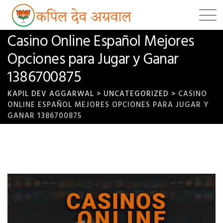
Skip
to
content
Casino Online Español Mejores
Opciones para Jugar y Ganar
1386700875
KAPIL DEV AGGARWAL
>
UNCATEGORIZED
>
CASINO
ONLINE ESPAÑOL MEJORES OPCIONES PARA JUGAR Y
GANAR 1386700875