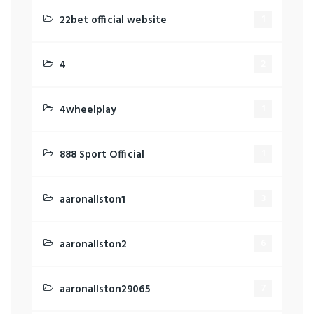
22bet official website
1
4
2
4wheelplay
1
888 Sport Official
1
aaronallston1
3
aaronallston2
6
aaronallston29065
7