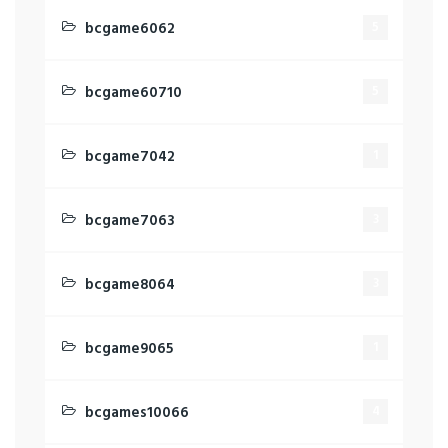
bcgame6062
5
bcgame60710
5
bcgame7042
1
bcgame7063
3
bcgame8064
3
bcgame9065
1
bcgames10066
4