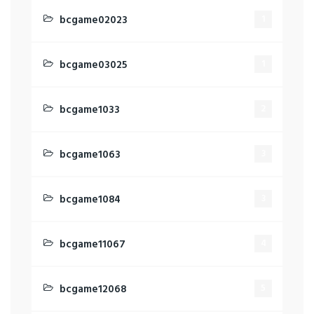
bcgame02023
1
bcgame03025
1
bcgame1033
2
bcgame1063
3
bcgame1084
3
bcgame11067
4
bcgame12068
5