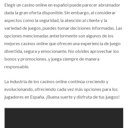
Elegir un casino online en español puede parecer abrumador
dada la gran oferta disponible. Sin embargo, al considerar
aspectos como la seguridad, la atención al cliente y la
variedad de juegos, puedes tomar decisiones informadas. Las
opciones mencionadas anteriormente son algunos de los
mejores casinos online que ofrecen una experiencia de juego
divertida, segura y emocionante. No olvides aprovechar los
bonos y promociones, y juega siempre de manera
responsable.
La industria de los casinos online continúa creciendo y
evolucionando, ofreciendo cada vez más opciones para los
jugadores en España. ¡Buena suerte y disfruta de tus juegos!