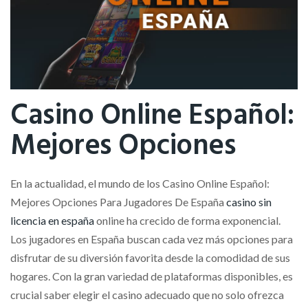
Casino Online Español:
Mejores Opciones
En la actualidad, el mundo de los Casino Online Español:
Mejores Opciones Para Jugadores De España
casino sin
licencia en españa
online ha crecido de forma exponencial.
Los jugadores en España buscan cada vez más opciones para
disfrutar de su diversión favorita desde la comodidad de sus
hogares. Con la gran variedad de plataformas disponibles, es
crucial saber elegir el casino adecuado que no solo ofrezca