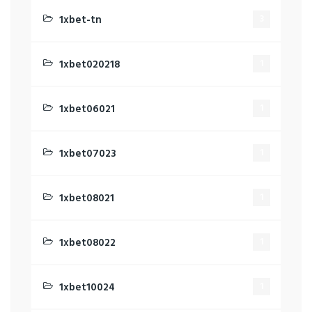
1xbet-tn
3
1xbet020218
1
1xbet06021
1
1xbet07023
1
1xbet08021
1
1xbet08022
1
1xbet10024
1