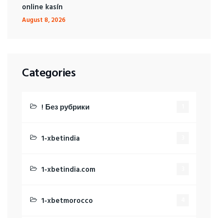
online kasín
August 8, 2026
Categories
! Без рубрики
1
1-xbetindia
3
1-xbetindia.com
3
1-xbetmorocco
4