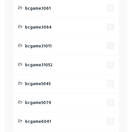
bcgame3061
4
bcgame3064
6
bcgame31011
1
bcgame31052
3
bcgame5045
1
bcgame5079
2
bcgame6041
1