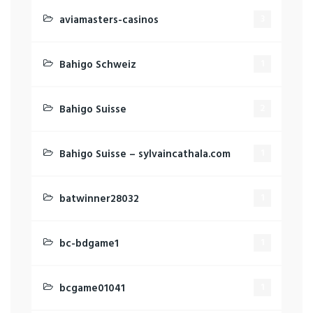
aviamasters-casinos
3
Bahigo Schweiz
1
Bahigo Suisse
2
Bahigo Suisse – sylvaincathala.com
1
batwinner28032
1
bc-bdgame1
1
bcgame01041
1