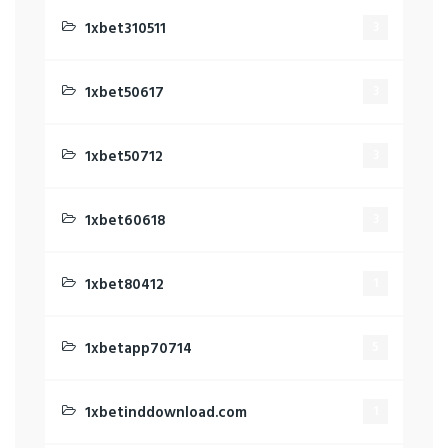
1xbet310511
3
1xbet50617
3
1xbet50712
3
1xbet60618
3
1xbet80412
1
1xbetapp70714
5
1xbetinddownload.com
1