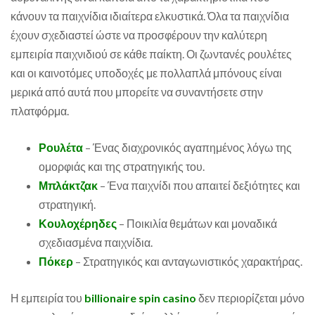
κάνουν τα παιχνίδια ιδιαίτερα ελκυστικά. Όλα τα παιχνίδια
έχουν σχεδιαστεί ώστε να προσφέρουν την καλύτερη
εμπειρία παιχνιδιού σε κάθε παίκτη. Οι ζωντανές ρουλέτες
και οι καινοτόμες υποδοχές με πολλαπλά μπόνους είναι
μερικά από αυτά που μπορείτε να συναντήσετε στην
πλατφόρμα.
Ρουλέτα
– Ένας διαχρονικός αγαπημένος λόγω της
ομορφιάς και της στρατηγικής του.
Μπλάκτζακ
– Ένα παιχνίδι που απαιτεί δεξιότητες και
στρατηγική.
Κουλοχέρηδες
– Ποικιλία θεμάτων και μοναδικά
σχεδιασμένα παιχνίδια.
Πόκερ
– Στρατηγικός και ανταγωνιστικός χαρακτήρας.
Η εμπειρία του
billionaire spin casino
δεν περιορίζεται μόνο