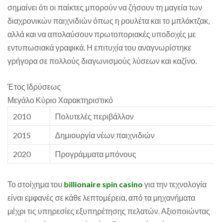
σημαίνει ότι οι παίκτες μπορούν να ζήσουν τη μαγεία των
διαχρονικών παιχνιδιών όπως η ρουλέτα και το μπλάκτζακ,
αλλά και να απολαύσουν πρωτοποριακές υποδοχές με
εντυπωσιακά γραφικά. Η επιτυχία του αναγνωρίστηκε
γρήγορα σε πολλούς διαγωνισμούς λύσεων και καζίνο.
Έτος Ιδρύσεως
Μεγάλο Κύριο Χαρακτηριστικό
2010
Πολυτελές περιβάλλον
2015
Δημιουργία νέων παιχνιδιών
2020
Προγράμματα μπόνους
Το στοίχημα του
billionaire spin casino
για την τεχνολογία
είναι εμφανές σε κάθε λεπτομέρεια, από τα μηχανήματα
μέχρι τις υπηρεσίες εξυπηρέτησης πελατών. Αξιοποιώντας