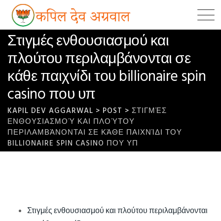
Skip
to
content
Στιγμές ενθουσιασμού και
πλούτου περιλαμβάνονται σε
κάθε παιχνίδι του billionaire spin
casino που υπ
KAPIL DEV AGGARWAL
>
POST
>
ΣΤΙΓΜΈΣ
ΕΝΘΟΥΣΙΑΣΜΟΎ ΚΑΙ ΠΛΟΎΤΟΥ
ΠΕΡΙΛΑΜΒΆΝΟΝΤΑΙ ΣΕ ΚΆΘΕ ΠΑΙΧΝΊΔΙ ΤΟΥ
BILLIONAIRE SPIN CASINO ΠΟΥ ΥΠ
Στιγμές ενθουσιασμού και πλούτου περιλαμβάνονται