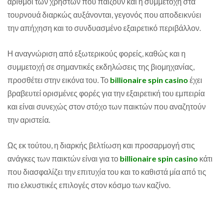
αριθμοί των χρηστών που παίζουν και η συμμετοχή στα
τουρνουά διαρκώς αυξάνονται, γεγονός που αποδεικνύει
την απήχηση και το συνδυασμένο εξαιρετικό περιβάλλον.
Η αναγνώριση από εξωτερικούς φορείς, καθώς και η
συμμετοχή σε σημαντικές εκδηλώσεις της βιομηχανίας,
προσθέτει στην εικόνα του. Το
billionaire spin casino
έχει
βραβευτεί ορισμένες φορές για την εξαιρετική του εμπειρία
και είναι συνεχώς στον στόχο των παικτών που αναζητούν
την αριστεία.
Ως εκ τούτου, η διαρκής βελτίωση και προσαρμογή στις
ανάγκες των παικτών είναι για το
billionaire spin casino
κάτι
που διασφαλίζει την επιτυχία του και το καθιστά μία από τις
πιο ελκυστικές επιλογές στον κόσμο των καζίνο.