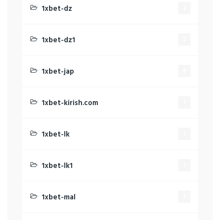
1xbet-dz
2
1xbet-dz1
2
1xbet-jap
6
1xbet-kirish.com
1
1xbet-lk
3
1xbet-lk1
3
1xbet-mal
3