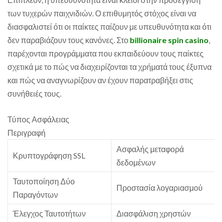
των τυχερών παιχνιδιών. Ο επιθυμητός στόχος είναι να
διασφαλιστεί ότι οι παίκτες παίζουν με υπευθυνότητα και ότι
δεν παραβιάζουν τους κανόνες. Στο
billionaire spin casino
,
παρέχονται προγράμματα που εκπαιδεύουν τους παίκτες
σχετικά με το πώς να διαχειρίζονται τα χρήματά τους έξυπνα
και πώς να αναγνωρίζουν αν έχουν παρατραβήξει στις
συνήθειές τους.
Τύπος Ασφάλειας
Περιγραφή
Ασφαλής μεταφορά
Κρυπτογράφηση SSL
δεδομένων
Ταυτοποίηση Δύο
Προστασία λογαριασμού
Παραγόντων
Έλεγχος Ταυτοτήτων
Διασφάλιση χρηστών