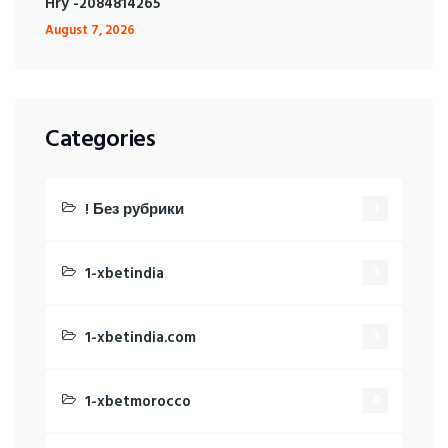
Hry -2084814265
August 7, 2026
Categories
! Без рубрики
1
1-xbetindia
3
1-xbetindia.com
3
1-xbetmorocco
4