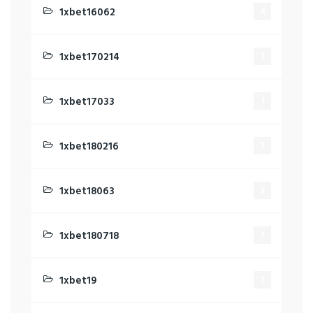
1xbet16062
4
1xbet170214
1
1xbet17033
1
1xbet180216
1
1xbet18063
3
1xbet180718
1
1xbet19
1