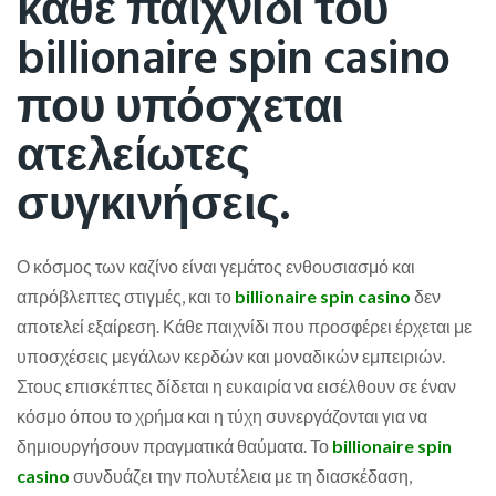
κάθε παιχνίδι του
billionaire spin casino
που υπόσχεται
ατελείωτες
συγκινήσεις.
Ο κόσμος των καζίνο είναι γεμάτος ενθουσιασμό και
απρόβλεπτες στιγμές, και το
billionaire spin casino
δεν
αποτελεί εξαίρεση. Κάθε παιχνίδι που προσφέρει έρχεται με
υποσχέσεις μεγάλων κερδών και μοναδικών εμπειριών.
Στους επισκέπτες δίδεται η ευκαιρία να εισέλθουν σε έναν
κόσμο όπου το χρήμα και η τύχη συνεργάζονται για να
δημιουργήσουν πραγματικά θαύματα. Το
billionaire spin
casino
συνδυάζει την πολυτέλεια με τη διασκέδαση,