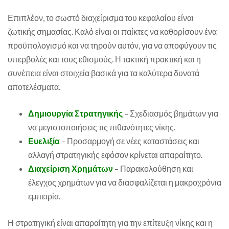
Επιπλέον, το σωστό διαχείρισμα του κεφαλαίου είναι
ζωτικής σημασίας. Καλό είναι οι παίκτες να καθορίσουν ένα
προϋπολογισμό και να τηρούν αυτόν, για να αποφύγουν τις
υπερβολές και τους εθισμούς. Η τακτική πρακτική και η
συνέπεια είναι στοιχεία βασικά για τα καλύτερα δυνατά
αποτελέσματα.
Δημιουργία Στρατηγικής
– Σχεδιασμός βημάτων για
να μεγιστοποιήσεις τις πιθανότητες νίκης.
Ευελιξία
– Προσαρμογή σε νέες καταστάσεις και
αλλαγή στρατηγικής εφόσον κρίνεται απαραίτητο.
Διαχείριση Χρημάτων
– Παρακολούθηση και
έλεγχος χρημάτων για να διασφαλίζεται η μακροχρόνια
εμπειρία.
Η στρατηγική είναι απαραίτητη για την επίτευξη νίκης και η