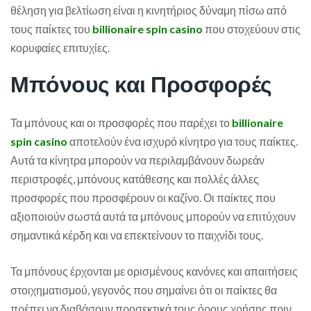
θέληση για βελτίωση είναι η κινητήριος δύναμη πίσω από
τους παίκτες του
billionaire spin casino
που στοχεύουν στις
κορυφαίες επιτυχίες.
Μπόνους και Προσφορές
Τα μπόνους και οι προσφορές που παρέχει το
billionaire
spin casino
αποτελούν ένα ισχυρό κίνητρο για τους παίκτες.
Αυτά τα κίνητρα μπορούν να περιλαμβάνουν δωρεάν
περιστροφές, μπόνους κατάθεσης και πολλές άλλες
προσφορές που προσφέρουν οι καζίνο. Οι παίκτες που
αξιοποιούν σωστά αυτά τα μπόνους μπορούν να επιτύχουν
σημαντικά κέρδη και να επεκτείνουν το παιχνίδι τους.
Τα μπόνους έρχονται με ορισμένους κανόνες και απαιτήσεις
στοιχηματισμού, γεγονός που σημαίνει ότι οι παίκτες θα
πρέπει να διαβάσουν προσεκτικά τους όρους χρήσης πριν