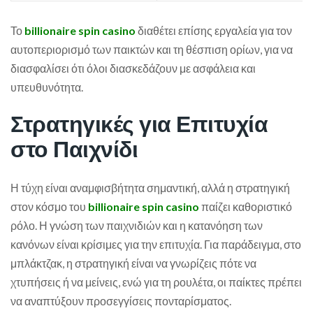
Το
billionaire spin casino
διαθέτει επίσης εργαλεία για τον
αυτοπεριορισμό των παικτών και τη θέσπιση ορίων, για να
διασφαλίσει ότι όλοι διασκεδάζουν με ασφάλεια και
υπευθυνότητα.
Στρατηγικές για Επιτυχία
στο Παιχνίδι
Η τύχη είναι αναμφισβήτητα σημαντική, αλλά η στρατηγική
στον κόσμο του
billionaire spin casino
παίζει καθοριστικό
ρόλο. Η γνώση των παιχνιδιών και η κατανόηση των
κανόνων είναι κρίσιμες για την επιτυχία. Για παράδειγμα, στο
μπλάκτζακ, η στρατηγική είναι να γνωρίζεις πότε να
χτυπήσεις ή να μείνεις, ενώ για τη ρουλέτα, οι παίκτες πρέπει
να αναπτύξουν προσεγγίσεις πονταρίσματος.