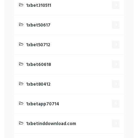
1xbet310511
3
1xbet50617
3
1xbet50712
3
1xbet60618
3
1xbet80412
1
1xbetapp70714
5
1xbetinddownload.com
1