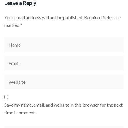
Leave a Reply
Your email address will not be published.
Required fields are
marked
*
Save my name, email, and website in this browser for the next
time I comment.