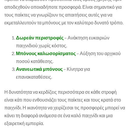
αποδεχθούν οποιαδήποτε προσφορά. Είναι σημαντικό για
τους παίκτες να γνωρίζουν τις απαιτήσεις αυτές για να
εκμεταλλευτούν τα μπόνους με τον καλύτερο δυνατό τρόπο.
Δωρεάν περιστροφές
– Ανάκτηση ευκαιριών
παιχνιδιού χωρίς κόστος.
Μπόνους καλωσορίσματος
– Αύξηση του αρχικού
ποσού κατάθεσης.
Ανανεωτικά μπόνους
– Κίνητρα για
επανακαταθέσεις.
Η δυνατότητα να κερδίζεις περισσότερα σε κάθε στροφή
είναι κάτι που ενθουσιάζει τους παίκτες και τους κρατά στο
παιχνίδι. Η ικανότητα να χειρίζεσαι τις προσφορές μπορεί να
κάνει τη διαφορά ανάμεσα σε ένα καλό παιχνίδι και μια
εξαιρετική εμπειρία.