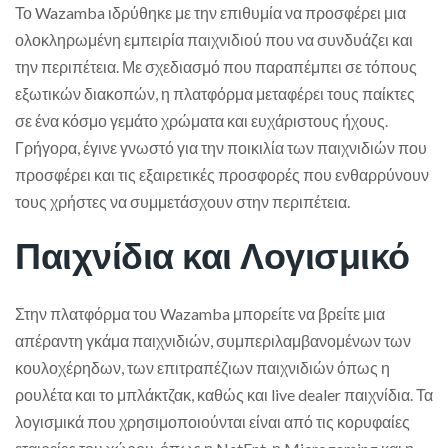
Το Wazamba ιδρύθηκε με την επιθυμία να προσφέρει μια
ολοκληρωμένη εμπειρία παιχνιδιού που να συνδυάζει και
την περιπέτεια. Με σχεδιασμό που παραπέμπει σε τόπους
εξωτικών διακοπών, η πλατφόρμα μεταφέρει τους παίκτες
σε ένα κόσμο γεμάτο χρώματα και ευχάριστους ήχους.
Γρήγορα, έγινε γνωστό για την ποικιλία των παιχνιδιών που
προσφέρει και τις εξαιρετικές προσφορές που ενθαρρύνουν
τους χρήστες να συμμετάσχουν στην περιπέτεια.
Παιχνίδια και Λογισμικό
Στην πλατφόρμα του Wazamba μπορείτε να βρείτε μια
απέραντη γκάμα παιχνιδιών, συμπεριλαμβανομένων των
κουλοχέρηδων, των επιτραπέζιων παιχνιδιών όπως η
ρουλέτα και το μπλάκτζακ, καθώς και live dealer παιχνίδια. Τα
λογισμικά που χρησιμοποιούνται είναι από τις κορυφαίες