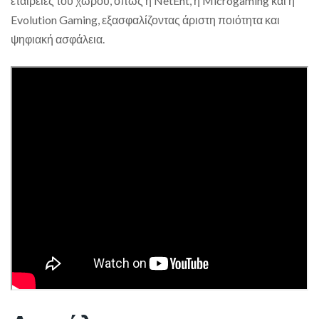
εταιρείες του χώρου, όπως η NetEnt, η Microgaming και η
Evolution Gaming, εξασφαλίζοντας άριστη ποιότητα και
ψηφιακή ασφάλεια.