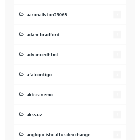
aaronallston29065
7
adam-bradford
1
advancedhtml
1
afalcontigo
2
akktranemo
1
akss.uz
1
anglopolishculturalexchange
2