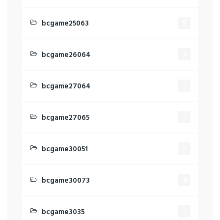
bcgame25063
5
bcgame26064
3
bcgame27064
1
bcgame27065
1
bcgame30051
5
bcgame30073
4
bcgame3035
1