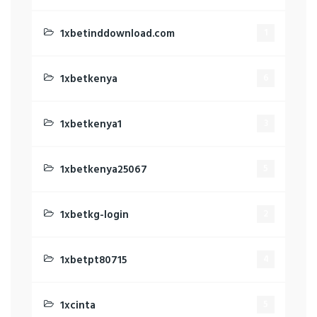
1xbetinddownload.com
1
1xbetkenya
6
1xbetkenya1
3
1xbetkenya25067
5
1xbetkg-login
2
1xbetpt80715
4
1xcinta
5