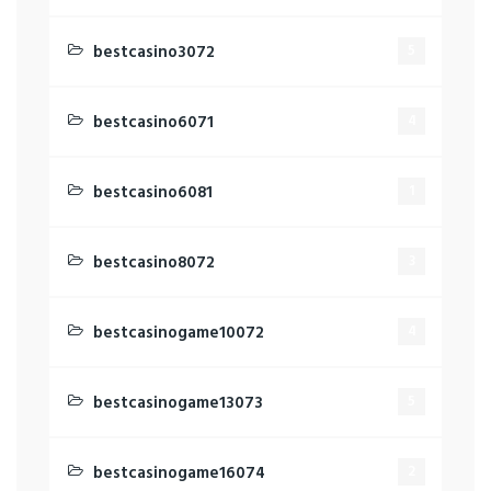
bestcasino3072
5
bestcasino6071
4
bestcasino6081
1
bestcasino8072
3
bestcasinogame10072
4
bestcasinogame13073
5
bestcasinogame16074
2