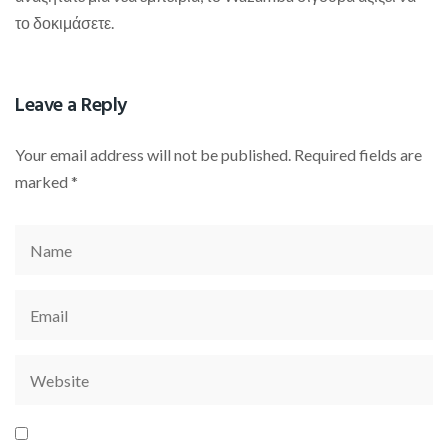
το δοκιμάσετε.
Leave a Reply
Your email address will not be published.
Required fields are
marked
*