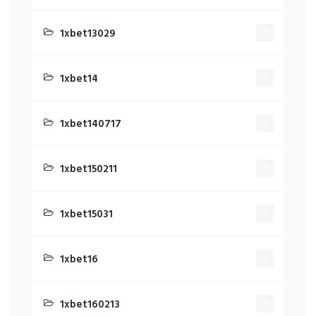
1xbet13029
1
1xbet14
1
1xbet140717
5
1xbet150211
1
1xbet15031
1
1xbet16
1
1xbet160213
1