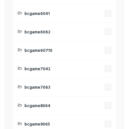
bcgame6041
1
bcgame6062
5
bcgame60710
5
bcgame7042
1
bcgame7063
3
bcgame8064
3
bcgame9065
1