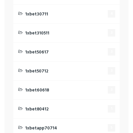
1xbet30711
4
1xbet310511
3
1xbet50617
3
1xbet50712
3
1xbet60618
3
1xbet80412
1
1xbetapp70714
5