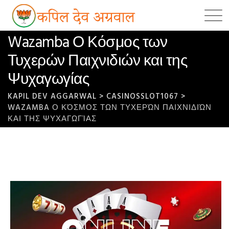
Skip
to
content
Wazamba Ο Κόσμος των
Τυχερών Παιχνιδιών και της
Ψυχαγωγίας
KAPIL DEV AGGARWAL
>
CASINOSSLOT1067
>
WAZAMBA Ο ΚΌΣΜΟΣ ΤΩΝ ΤΥΧΕΡΏΝ ΠΑΙΧΝΙΔΙΏΝ
ΚΑΙ ΤΗΣ ΨΥΧΑΓΩΓΊΑΣ