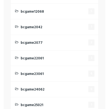
bcgame12068
5
bcgame2042
1
bcgame2077
2
bcgame22061
3
bcgame23061
6
bcgame24062
6
bcgame25021
1