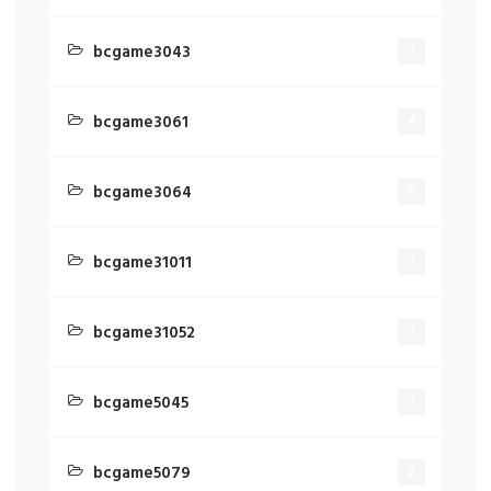
bcgame3043
1
bcgame3061
4
bcgame3064
6
bcgame31011
1
bcgame31052
3
bcgame5045
1
bcgame5079
2