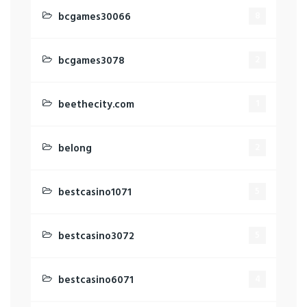
bcgames30066
8
bcgames3078
2
beethecity.com
1
belong
2
bestcasino1071
5
bestcasino3072
5
bestcasino6071
4