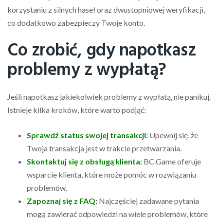
korzystaniu z silnych haseł oraz dwustopniowej weryfikacji,
co dodatkowo zabezpieczy Twoje konto.
Co zrobić, gdy napotkasz
problemy z wypłatą?
Jeśli napotkasz jakiekolwiek problemy z wypłatą, nie panikuj.
Istnieje kilka kroków, które warto podjąć:
Sprawdź status swojej transakcji:
Upewnij się, że
Twoja transakcja jest w trakcie przetwarzania.
Skontaktuj się z obsługą klienta:
BC.Game oferuje
wsparcie klienta, które może pomóc w rozwiązaniu
problemów.
Zapoznaj się z FAQ:
Najczęściej zadawane pytania
mogą zawierać odpowiedzi na wiele problemów, które