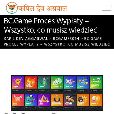
Skip
to
content
BC.Game Proces Wypłaty –
Wszystko, co musisz wiedzieć
KAPIL DEV AGGARWAL
>
BCGAME3064
>
BC.GAME
PROCES WYPŁATY – WSZYSTKO, CO MUSISZ WIEDZIEĆ