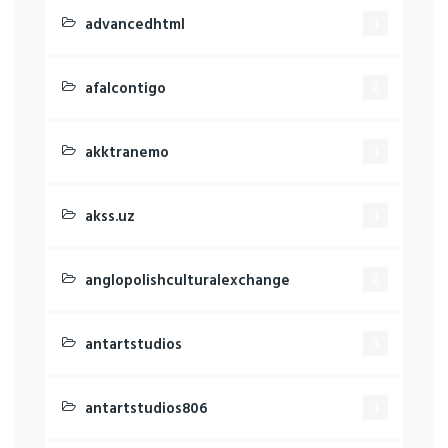
advancedhtml
1
afalcontigo
2
akktranemo
1
akss.uz
1
anglopolishculturalexchange
2
antartstudios
3
antartstudios806
1