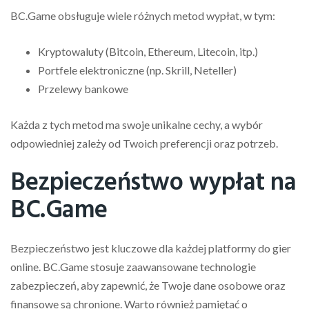
BC.Game obsługuje wiele różnych metod wypłat, w tym:
Kryptowaluty (Bitcoin, Ethereum, Litecoin, itp.)
Portfele elektroniczne (np. Skrill, Neteller)
Przelewy bankowe
Każda z tych metod ma swoje unikalne cechy, a wybór
odpowiedniej zależy od Twoich preferencji oraz potrzeb.
Bezpieczeństwo wypłat na
BC.Game
Bezpieczeństwo jest kluczowe dla każdej platformy do gier
online. BC.Game stosuje zaawansowane technologie
zabezpieczeń, aby zapewnić, że Twoje dane osobowe oraz
finansowe są chronione. Warto również pamiętać o