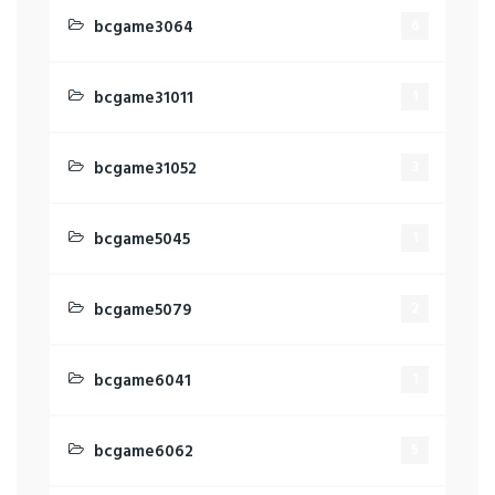
bcgame3064
6
bcgame31011
1
bcgame31052
3
bcgame5045
1
bcgame5079
2
bcgame6041
1
bcgame6062
5