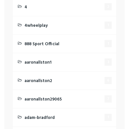
4
2
4wheelplay
1
888 Sport Official
1
aaronallston1
3
aaronallston2
6
aaronallston29065
7
adam-bradford
1