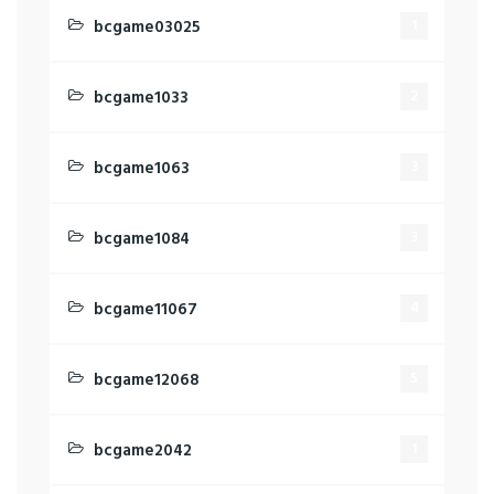
bcgame03025
1
bcgame1033
2
bcgame1063
3
bcgame1084
3
bcgame11067
4
bcgame12068
5
bcgame2042
1