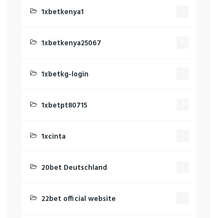
1xbetkenya1
3
1xbetkenya25067
5
1xbetkg-login
2
1xbetpt80715
4
1xcinta
5
20bet Deutschland
1
22bet official website
1