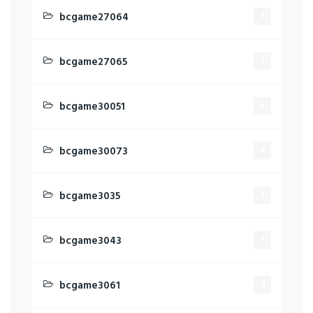
bcgame27064
1
bcgame27065
1
bcgame30051
5
bcgame30073
4
bcgame3035
1
bcgame3043
1
bcgame3061
4