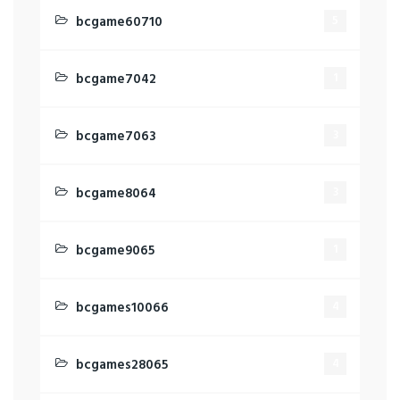
bcgame60710
5
bcgame7042
1
bcgame7063
3
bcgame8064
3
bcgame9065
1
bcgames10066
4
bcgames28065
4