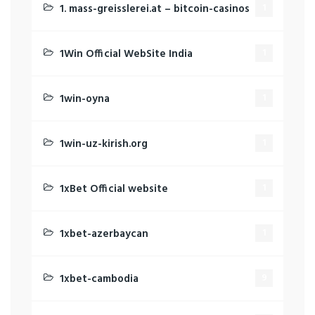
1. mass-greisslerei.at – bitcoin-casinos
1
1Win Official WebSite India
1
1win-oyna
1
1win-uz-kirish.org
1
1xBet Official website
1
1xbet-azerbaycan
1
1xbet-cambodia
9