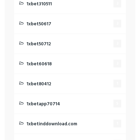
1xbet310511
3
1xbet50617
3
1xbet50712
3
1xbet60618
3
1xbet80412
1
1xbetapp70714
5
1xbetinddownload.com
1