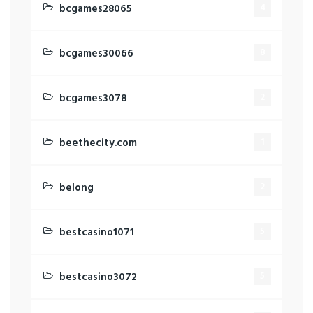
bcgames28065
4
bcgames30066
8
bcgames3078
2
beethecity.com
1
belong
2
bestcasino1071
5
bestcasino3072
5