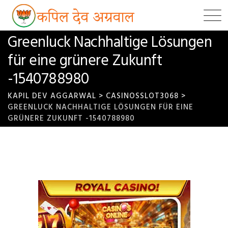
Skip
to
content
Greenluck Nachhaltige Lösungen
für eine grünere Zukunft
-1540788980
KAPIL DEV AGGARWAL
>
CASINOSSLOT3068
>
GREENLUCK NACHHALTIGE LÖSUNGEN FÜR EINE
GRÜNERE ZUKUNFT -1540788980