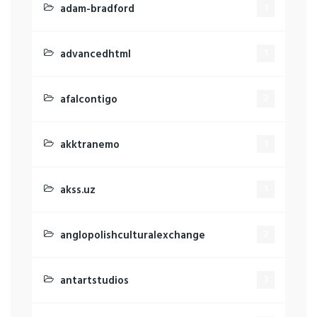
adam-bradford
1
advancedhtml
1
afalcontigo
2
akktranemo
1
akss.uz
1
anglopolishculturalexchange
2
antartstudios
3