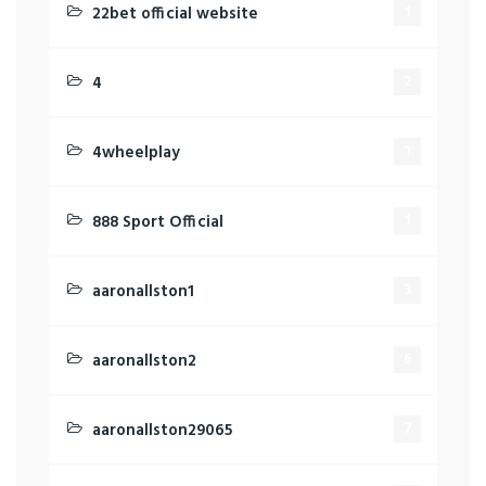
22bet official website
1
4
2
4wheelplay
1
888 Sport Official
1
aaronallston1
3
aaronallston2
6
aaronallston29065
7