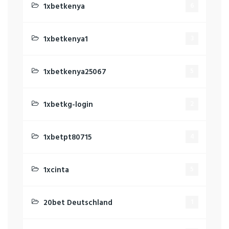
1xbetkenya
6
1xbetkenya1
3
1xbetkenya25067
5
1xbetkg-login
2
1xbetpt80715
4
1xcinta
5
20bet Deutschland
1