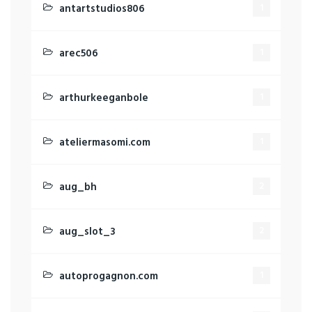
antartstudios806
1
arec506
1
arthurkeeganbole
1
ateliermasomi.com
1
aug_bh
2
aug_slot_3
2
autoprogagnon.com
1