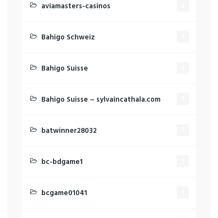
aviamasters-casinos
3
Bahigo Schweiz
1
Bahigo Suisse
2
Bahigo Suisse – sylvaincathala.com
1
batwinner28032
1
bc-bdgame1
1
bcgame01041
1