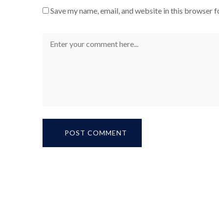
Save my name, email, and website in this browser f