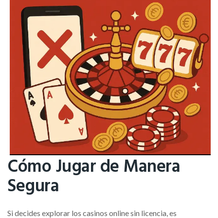
Cómo Jugar de Manera
Segura
Si decides explorar los casinos online sin licencia, es