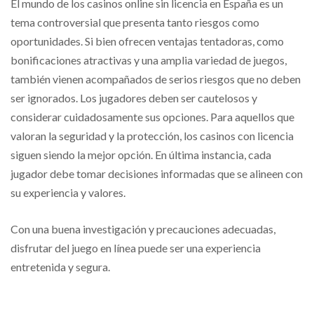
El mundo de los casinos online sin licencia en España es un
tema controversial que presenta tanto riesgos como
oportunidades. Si bien ofrecen ventajas tentadoras, como
bonificaciones atractivas y una amplia variedad de juegos,
también vienen acompañados de serios riesgos que no deben
ser ignorados. Los jugadores deben ser cautelosos y
considerar cuidadosamente sus opciones. Para aquellos que
valoran la seguridad y la protección, los casinos con licencia
siguen siendo la mejor opción. En última instancia, cada
jugador debe tomar decisiones informadas que se alineen con
su experiencia y valores.
Con una buena investigación y precauciones adecuadas,
disfrutar del juego en línea puede ser una experiencia
entretenida y segura.