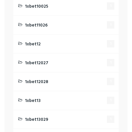
1xbet10025
1
1xbet11026
1
1xbet12
1
1xbet12027
1
1xbet12028
1
1xbet13
1
1xbet13029
1