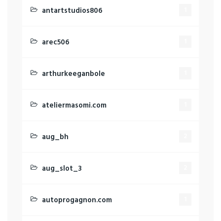
antartstudios806
1
arec506
1
arthurkeeganbole
1
ateliermasomi.com
1
aug_bh
2
aug_slot_3
2
autoprogagnon.com
1