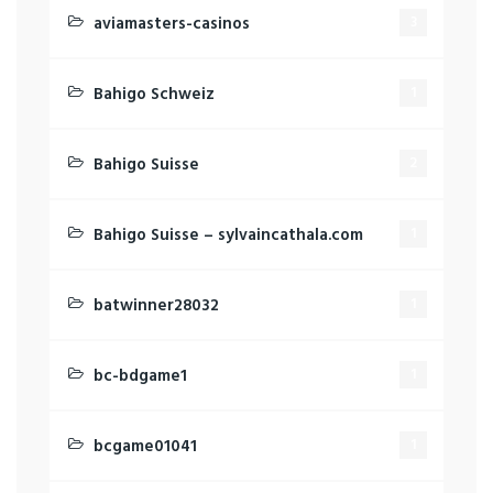
aviamasters-casinos
3
Bahigo Schweiz
1
Bahigo Suisse
2
Bahigo Suisse – sylvaincathala.com
1
batwinner28032
1
bc-bdgame1
1
bcgame01041
1