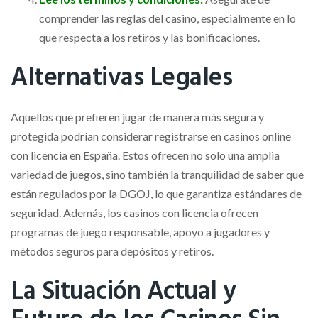
comprender las reglas del casino, especialmente en lo
que respecta a los retiros y las bonificaciones.
Alternativas Legales
Aquellos que prefieren jugar de manera más segura y
protegida podrían considerar registrarse en casinos online
con licencia en España. Estos ofrecen no solo una amplia
variedad de juegos, sino también la tranquilidad de saber que
están regulados por la DGOJ, lo que garantiza estándares de
seguridad. Además, los casinos con licencia ofrecen
programas de juego responsable, apoyo a jugadores y
métodos seguros para depósitos y retiros.
La Situación Actual y