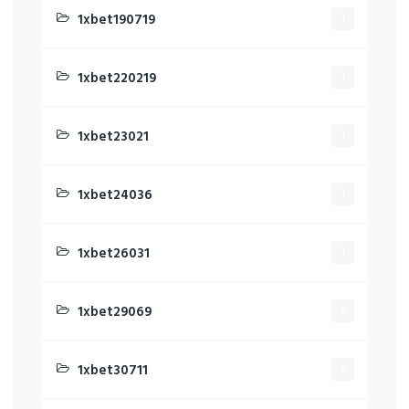
1xbet190719
1
1xbet220219
1
1xbet23021
1
1xbet24036
1
1xbet26031
1
1xbet29069
4
1xbet30711
4