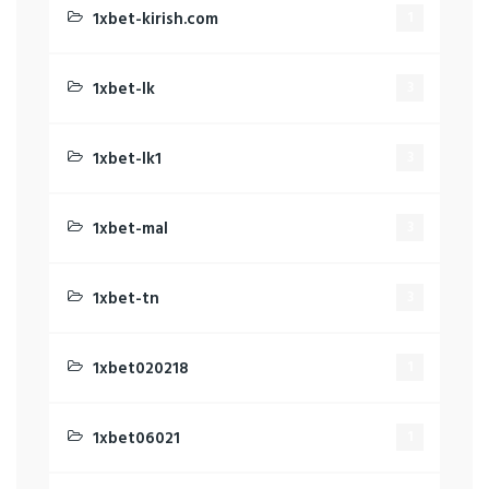
1xbet-kirish.com
1
1xbet-lk
3
1xbet-lk1
3
1xbet-mal
3
1xbet-tn
3
1xbet020218
1
1xbet06021
1