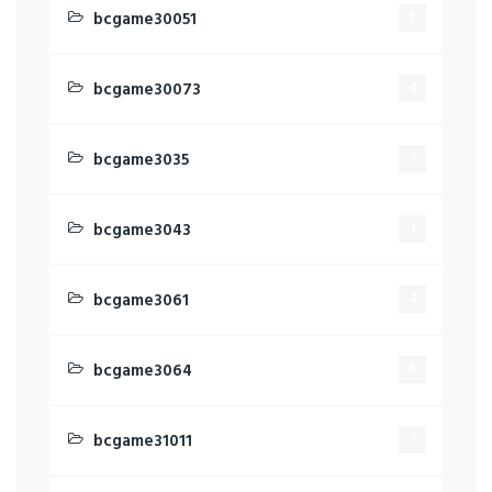
bcgame30051
5
bcgame30073
4
bcgame3035
1
bcgame3043
1
bcgame3061
4
bcgame3064
6
bcgame31011
1