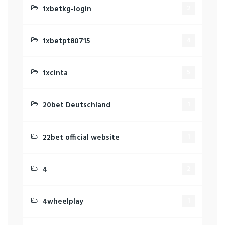
1xbetkg-login
2
1xbetpt80715
4
1xcinta
5
20bet Deutschland
1
22bet official website
1
4
2
4wheelplay
1