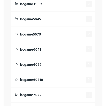
bcgame31052
3
bcgame5045
1
bcgame5079
2
bcgame6041
1
bcgame6062
5
bcgame60710
5
bcgame7042
1