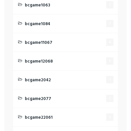
bcgame1063
3
bcgame1084
3
bcgame11067
4
bcgame12068
5
bcgame2042
1
bcgame2077
2
bcgame22061
3