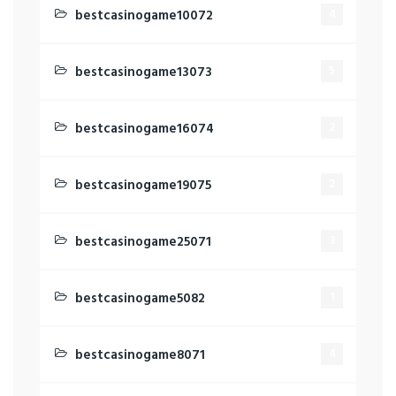
bestcasinogame10072
4
bestcasinogame13073
5
bestcasinogame16074
2
bestcasinogame19075
2
bestcasinogame25071
3
bestcasinogame5082
1
bestcasinogame8071
4