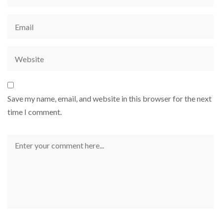
Save my name, email, and website in this browser for the next
time I comment.