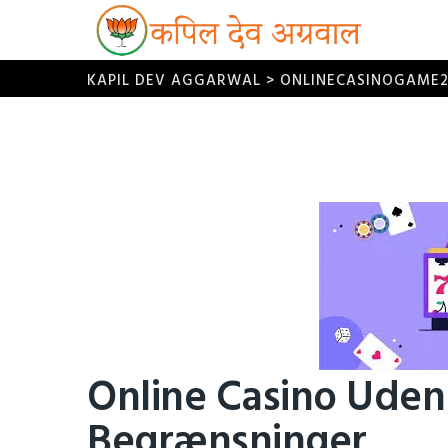
Skip
to
content
KAPIL DEV AGGARWAL
>
ONLINECASINOGAME2
Online Casino Uden
Begrænsninger