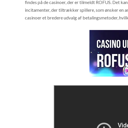
findes på de casinoer, der er tilmeldt ROFUS. Det kan
incitamenter, der tiltrækker spillere, som ønsker en 
casinoer et bredere udvalg af betalingsmetoder, hvilk