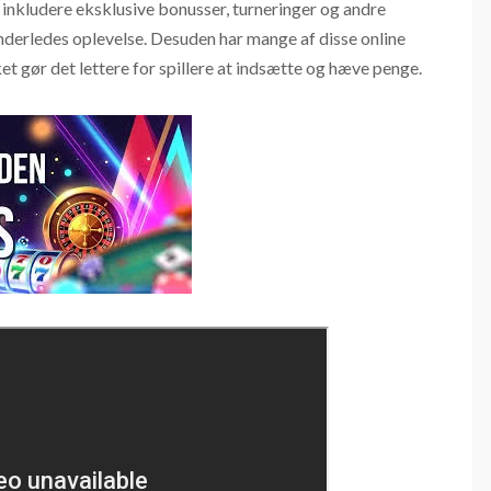
 inkludere eksklusive bonusser, turneringer og andre
anderledes oplevelse. Desuden har mange af disse online
et gør det lettere for spillere at indsætte og hæve penge.