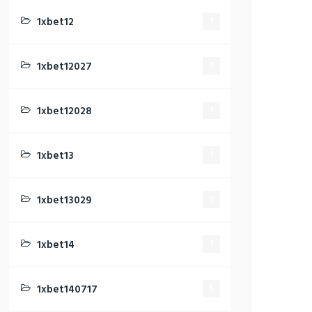
1xbet12
1
1xbet12027
1
1xbet12028
1
1xbet13
1
1xbet13029
1
1xbet14
1
1xbet140717
5