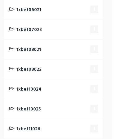
1xbet06021
1
1xbet07023
1
1xbet08021
1
1xbet08022
1
1xbet10024
1
1xbet10025
1
1xbet11026
1