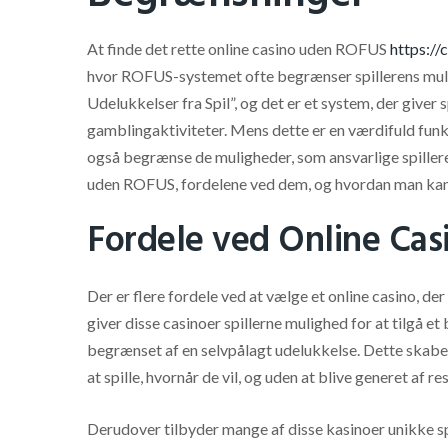
At finde det rette online casino uden ROFUS
https://
hvor ROFUS-systemet ofte begrænser spillerens mulig
Udelukkelser fra Spil”, og det er et system, der giver 
gamblingaktiviteter. Mens dette er en værdifuld fun
også begrænse de muligheder, som ansvarlige spillere 
uden ROFUS, fordelene ved dem, og hvordan man kan s
Fordele ved Online Ca
Der er flere fordele ved at vælge et online casino, d
giver disse casinoer spillerne mulighed for at tilgå et
begrænset af en selvpålagt udelukkelse. Dette skaber 
at spille, hvornår de vil, og uden at blive generet af re
Derudover tilbyder mange af disse kasinoer unikke s