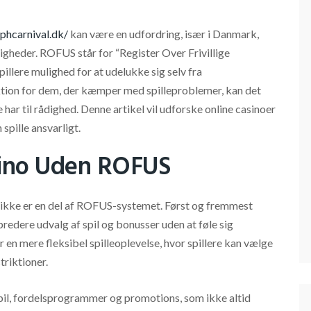
cphcarnival.dk/
kan være en udfordring, især i Danmark,
heder. ROFUS står for “Register Over Frivillige
spillere mulighed for at udelukke sig selv fra
ktion for dem, der kæmper med spilleproblemer, kan det
har til rådighed. Denne artikel vil udforske online casinoer
pille ansvarligt.
sino Uden ROFUS
er ikke er en del af ROFUS-systemet. Først og fremmest
 bredere udvalg af spil og bonusser uden at føle sig
en mere fleksibel spilleoplevelse, hvor spillere kan vælge
striktioner.
pil, fordelsprogrammer og promotions, som ikke altid