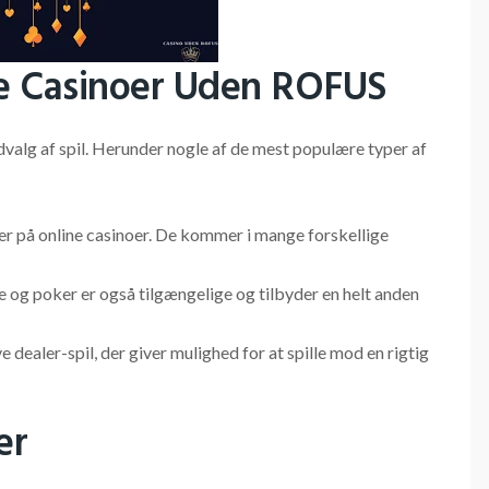
ne Casinoer Uden ROFUS
valg af spil. Herunder nogle af de mest populære typer af
er på online casinoer. De kommer i mange forskellige
e og poker er også tilgængelige og tilbyder en helt anden
 dealer-spil, der giver mulighed for at spille mod en rigtig
er