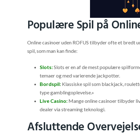
Populære Spil på Onli
Online casinoer uden ROFUS tilbyder ofte et bredt ud
spil, som man kan finde:
Slots:
Slots er en af de mest populære spilform
temaer og med varierende jackpotter.
Bordspil:
Klassiske spil som blackjack, roulett
type gamblingoplevelse.»
Live Casino:
Mange online casinoer tilbyder live
dealer via streaming teknologi.
Afsluttende Overvejels