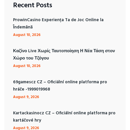
Recent Posts
ProwinCasino Experiența Ta de Joc Online la
Îndemână
August 10, 2026
Καζίνο Live Χωρίς Ταυτοποίηση Η Νέα Τάση στον
Χώρο του Τζόγου
August 10, 2026
69gamescz CZ – Oficiální online platforma pro
hráče -1999019968
August 9, 2026
Kartackasinocz CZ – Oficiální online platforma pro
kartáčové hry
August 9, 2026