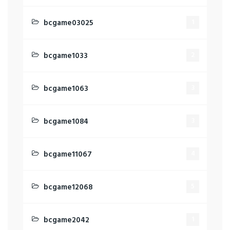
bcgame03025
1
bcgame1033
2
bcgame1063
3
bcgame1084
3
bcgame11067
4
bcgame12068
5
bcgame2042
1