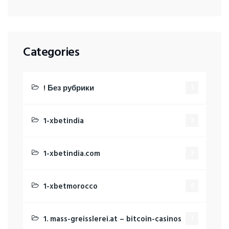
Categories
! Без рубрики
1
1-xbetindia
3
1-xbetindia.com
3
1-xbetmorocco
4
1. mass-greisslerei.at – bitcoin-casinos
1