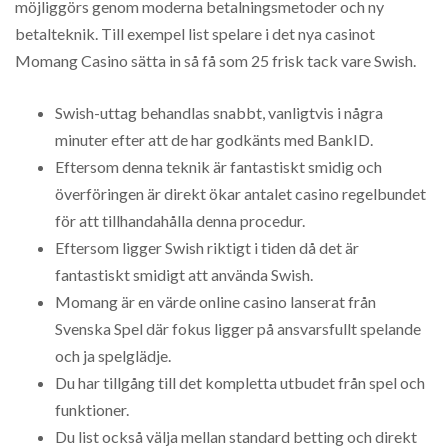
möjliggörs genom moderna betalningsmetoder och ny
betalteknik. Till exempel list spelare i det nya casinot
Momang Casino sätta in så få som 25 frisk tack vare Swish.
Swish-uttag behandlas snabbt, vanligtvis i några
minuter efter att de har godkänts med BankID.
Eftersom denna teknik är fantastiskt smidig och
överföringen är direkt ökar antalet casino regelbundet
för att tillhandahålla denna procedur.
Eftersom ligger Swish riktigt i tiden då det är
fantastiskt smidigt att använda Swish.
Momang är en värde online casino lanserat från
Svenska Spel där fokus ligger på ansvarsfullt spelande
och ja spelglädje.
Du har tillgång till det kompletta utbudet från spel och
funktioner.
Du list också välja mellan standard betting och direkt