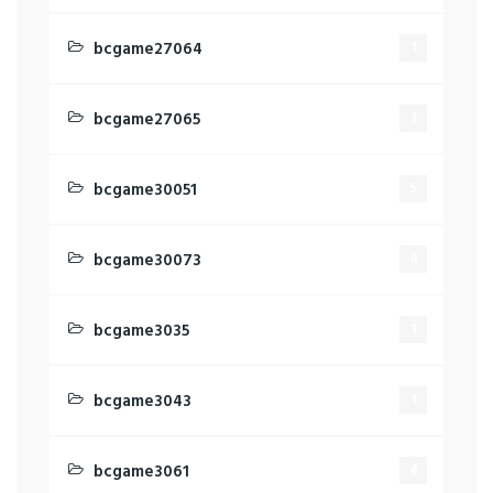
bcgame27064
1
bcgame27065
1
bcgame30051
5
bcgame30073
4
bcgame3035
1
bcgame3043
1
bcgame3061
4