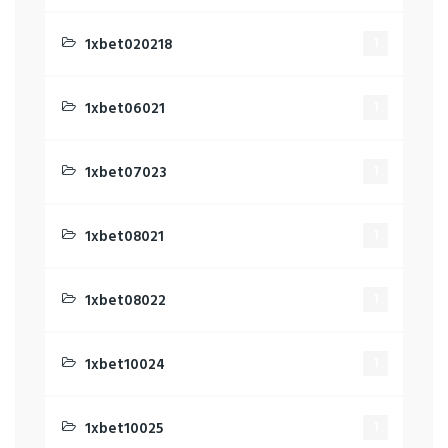
1xbet020218
1
1xbet06021
1
1xbet07023
1
1xbet08021
1
1xbet08022
1
1xbet10024
1
1xbet10025
1