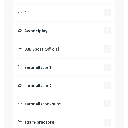
4
2
4wheelplay
1
888 Sport Official
1
aaronallston1
3
aaronallston2
6
aaronallston29065
7
adam-bradford
1