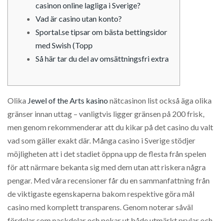
casinon online lagliga i Sverige?
Vad är casino utan konto?
Sportal.se tipsar om bästa bettingsidor
med Swish (Topp
Så här tar du del av omsättningsfri extra
Olika
Jewel of the Arts kasino
nätcasinon list också äga olika
gränser innan uttag – vanligtvis ligger gränsen på 200 frisk,
men genom rekommenderar att du kikar på det casino du valt
vad som gäller exakt där. Många casino i Sverige stödjer
möjligheten att i det stadiet öppna upp de flesta från spelen
för att närmare bekanta sig med dem utan att riskera några
pengar.
Med våra recensioner får du en sammanfattning från
de viktigaste egenskaperna bakom respektive göra mål
casino med komplett transparens. Genom noterar såväl
fördelar som nackdelar och pekar ut både utmärkt prylar och