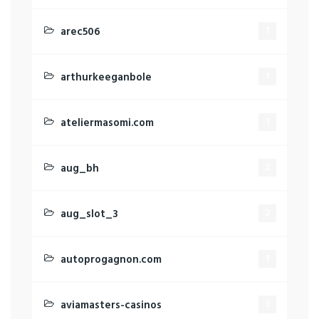
arec506
1
arthurkeeganbole
1
ateliermasomi.com
1
aug_bh
2
aug_slot_3
2
autoprogagnon.com
1
aviamasters-casinos
3