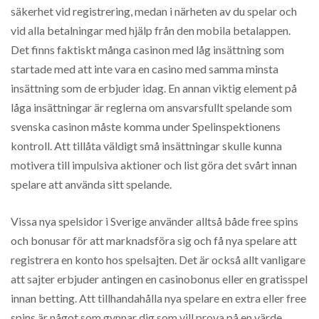
säkerhet vid registrering, medan i närheten av du spelar och
vid alla betalningar med hjälp från den mobila betalappen.
Det finns faktiskt många casinon med låg insättning som
startade med att inte vara en casino med samma minsta
insättning som de erbjuder idag. En annan viktig element på
låga insättningar är reglerna om ansvarsfullt spelande som
svenska casinon måste komma under Spelinspektionens
kontroll. Att tillåta väldigt små insättningar skulle kunna
motivera till impulsiva aktioner och list göra det svårt innan
spelare att använda sitt spelande.
Vissa nya spelsidor i Sverige använder alltså både free spins
och bonusar för att marknadsföra sig och få nya spelare att
registrera en konto hos spelsajten. Det är också allt vanligare
att sajter erbjuder antingen en casinobonus eller en gratisspel
innan betting. Att tillhandahålla nya spelare en extra eller free
spins är något som gynnar dig som vill prova på en värde