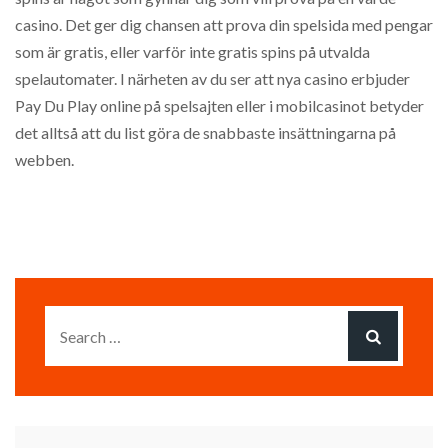
casino. Det ger dig chansen att prova din spelsida med pengar
som är gratis, eller varför inte gratis spins på utvalda
spelautomater. I närheten av du ser att nya casino erbjuder
Pay Du Play online på spelsajten eller i mobilcasinot betyder
det alltså att du list göra de snabbaste insättningarna på
webben.