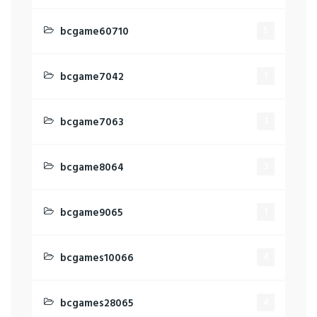
bcgame60710
5
bcgame7042
1
bcgame7063
3
bcgame8064
3
bcgame9065
1
bcgames10066
4
bcgames28065
4