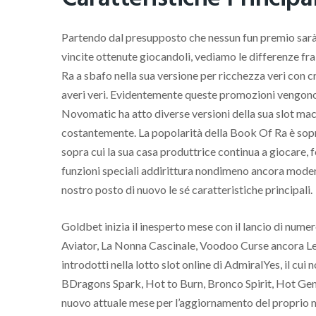
Partendo dal presupposto che nessun fun premio sarà n
vincite ottenute giocandoli, vediamo le differenze fr
Ra a sbafo nella sua versione per ricchezza veri con c
averi veri. Evidentemente queste promozioni vengono
Novomatic ha atto diverse versioni della sua slot ma
costantemente. La popolarità della Book Of Ra è sop
sopra cui la sua casa produttrice continua a giocare, 
funzioni speciali addirittura nondimeno ancora moder
nostro posto di nuovo le sé caratteristiche principali.
Goldbet inizia il inesperto mese con il lancio di numer
Aviator, La Nonna Cascinale, Voodoo Curse ancora Leg
introdotti nella lotto slot online di AdmiralYes, il c
BDragons Spark, Hot to Burn, Bronco Spirit, Hot Gem
nuovo attuale mese per l’aggiornamento del proprio m