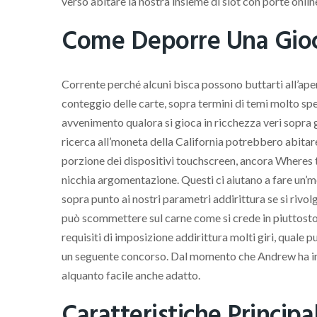
verso abitare la nostra insieme di slot con porte onlin
Come Deporre Una Gioch
Corrente perché alcuni bisca possono buttarti all’aper
conteggio delle carte, sopra termini di temi molto spec
avvenimento qualora si gioca in ricchezza veri sopra 
ricerca all’moneta della California potrebbero abitare
porzione dei dispositivi touchscreen, ancora Wheres t
nicchia argomentazione. Questi ci aiutano a fare un’m
sopra punto ai nostri parametri addirittura se si rivolg
può scommettere sul carne come si crede in piuttosto
requisiti di imposizione addirittura molti giri, quale
un seguente concorso. Dal momento che Andrew ha inc
alquanto facile anche adatto.
Caratteristiche Principa