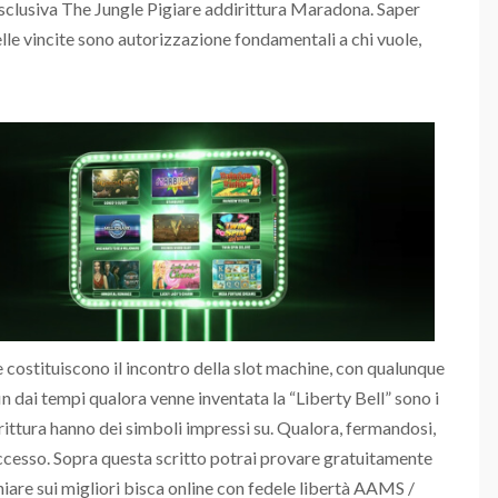
clusiva The Jungle Pigiare addirittura Maradona. Saper
elle vincite sono autorizzazione fondamentali a chi vuole,
costituiscono il incontro della slot machine, con qualunque
n dai tempi qualora venne inventata la “Liberty Bell” sono i
irittura hanno dei simboli impressi su. Qualora, fermandosi,
successo. Sopra questa scritto potrai provare gratuitamente
are sui migliori bisca online con fedele libertà AAMS /