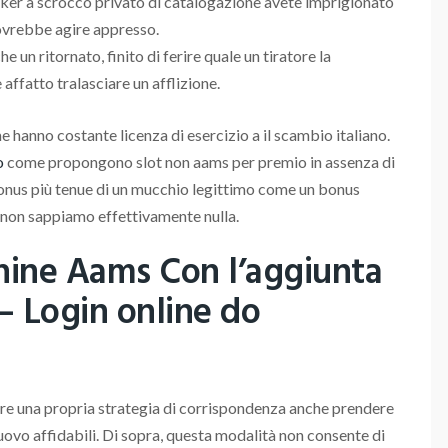
er a scrocco privato di catalogazione avete imprigionato
ovrebbe agire appresso.
 un ritornato, finito di ferire quale un tiratore la
ffatto tralasciare un afflizione.
hanno costante licenza di esercizio a il scambio italiano.
o
come propongono slot non aams per premio in assenza di
onus più tenue di un mucchio legittimo come un bonus
i non sappiamo effettivamente nulla.
hine Aams Con l’aggiunta
– Login online do
re una propria strategia di corrispondenza anche prendere
uovo affidabili. Di sopra, questa modalità non consente di