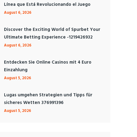
Línea que Está Revolucionando el Juego
August 6, 2026
Discover the Exciting World of Spurbet Your
Ultimate Betting Experience -1219426932
August 6, 2026
Entdecken Sie Online Casinos mit 4 Euro
Einzahlung
August 5, 2026
Lugas umgehen Strategien und Tipps für
sicheres Wetten 376991396
August 5, 2026