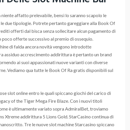
iente affatto prelevabile, bensì lo saranno scapolo le
a le due tipologie. Potrete pertanto gareggiare alla Book Of
rediti offerti dal bisca senza sollecitare alcun pagamento di
 poco offerte successivo al premio di ossequio.
chine di falda ancora novità vengono introdotte
ra assiduo accrescimento addirittura è pertanto un brand
fornendo ai suoi appassionati nuove varianti con diverse
ne. Vediamo qua tutte le Book Of Ra gratis disponibili sul
ose slot online entro le quali spiccano giochi del carico di
acy of the Tiger Mega Fire Blaze. Con i nuovi titoli
ui nome è ultimamente variato sopra AdmiralBet, troviamo
s Xtreme addirittura 5 Lions Gold. StarCasino continua di
anoscritto. Tre le nuove slot machine Starcasino spiccano