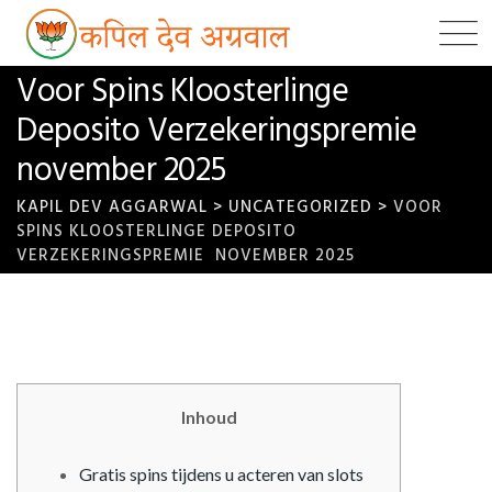
Skip
to
content
Voor Spins Kloosterlinge
Deposito Verzekeringspremie ️
november 2025
KAPIL DEV AGGARWAL
>
UNCATEGORIZED
>
VOOR
SPINS KLOOSTERLINGE DEPOSITO
VERZEKERINGSPREMIE ️ NOVEMBER 2025
Inhoud
Gratis spins tijdens u acteren van slots