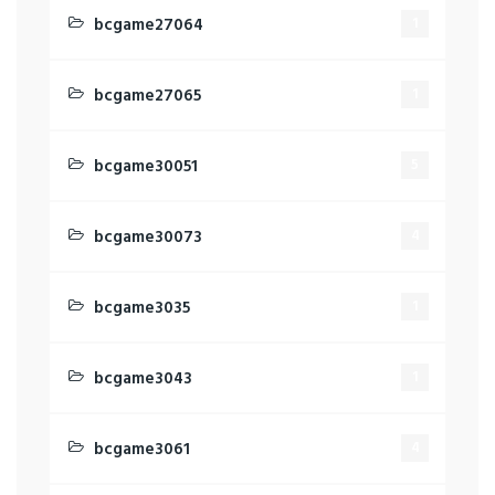
bcgame27064
1
bcgame27065
1
bcgame30051
5
bcgame30073
4
bcgame3035
1
bcgame3043
1
bcgame3061
4