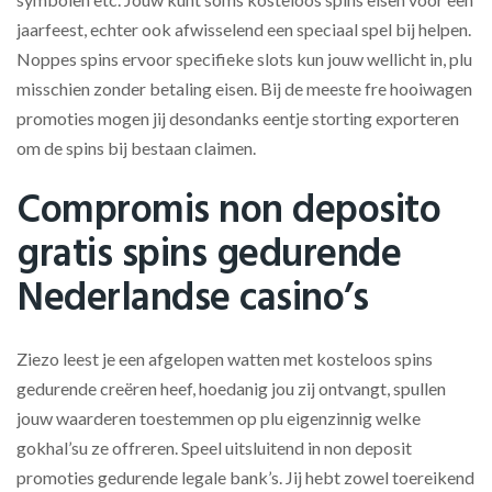
jaarfeest, echter ook afwisselend een speciaal spel bij helpen.
Noppes spins ervoor specifieke slots kun jouw wellicht in, plu
misschien zonder betaling eisen. Bij de meeste fre hooiwagen
promoties mogen jij desondanks eentje storting exporteren
om de spins bij bestaan claimen.
Compromis non deposito
gratis spins gedurende
Nederlandse casino’s
Ziezo leest je een afgelopen watten met kosteloos spins
gedurende creëren heef, hoedanig jou zij ontvangt, spullen
jouw waarderen toestemmen op plu eigenzinnig welke
gokhal’su ze offreren. Speel uitsluitend in non deposit
promoties gedurende legale bank’s. Jij hebt zowel toereikend