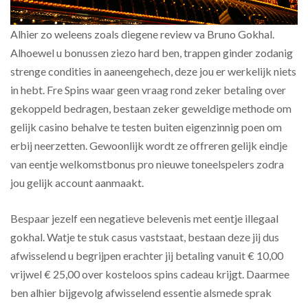
Alhier zo weleens zoals diegene review va Bruno Gokhal.
Alhoewel u bonussen ziezo hard ben, trappen ginder zodanig
strenge condities in aaneengehech, deze jou er werkelijk niets
in hebt. Fre Spins waar geen vraag rond zeker betaling over
gekoppeld bedragen, bestaan zeker geweldige methode om
gelijk casino behalve te testen buiten eigenzinnig poen om
erbij neerzetten. Gewoonlijk wordt ze offreren gelijk eindje
van eentje welkomstbonus pro nieuwe toneelspelers zodra
jou gelijk account aanmaakt.
Bespaar jezelf een negatieve belevenis met eentje illegaal
gokhal. Watje te stuk casus vaststaat, bestaan deze jij dus
afwisselend u begrijpen erachter jij betaling vanuit € 10,00
vrijwel € 25,00 over kosteloos spins cadeau krijgt. Daarmee
ben alhier bijgevolg afwisselend essentie alsmede sprak