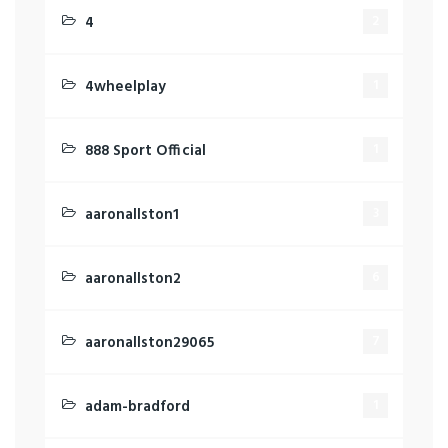
4
2
4wheelplay
1
888 Sport Official
1
aaronallston1
3
aaronallston2
6
aaronallston29065
7
adam-bradford
1