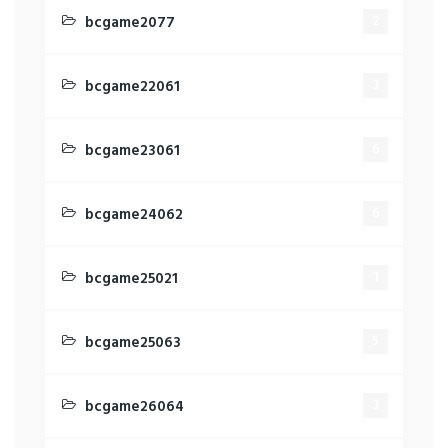
bcgame2077
2
bcgame22061
3
bcgame23061
6
bcgame24062
6
bcgame25021
1
bcgame25063
5
bcgame26064
3