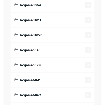
bcgame3064
6
bcgame31011
1
bcgame31052
3
bcgame5045
1
bcgame5079
2
bcgame6041
1
bcgame6062
5