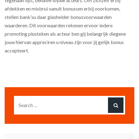
tegenaan lijst, behalve loyale acteurs. Om zichzelf erbij
afdekken en misbrui vanuit bonussen erbij voorkomen,
stellen bank’su daar glashelder bonusvoorwaarden
waarderen. Dit voorwaarden rekenen ervoor iedere
promoting plusteken als acteur ben gij belangrijk diegene
jouw hiervan appreciren u niveau zijn voor jij gelijk bonus
accepteert.