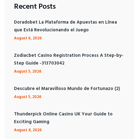
Recent Posts
Doradobet La Plataforma de Apuestas en Línea
que Está Revolucionando el Juego
August 6, 2026
Zodiacbet Casino Registration Process A Step-by-
Step Guide -313703042
August 5, 2026
Descubre el Maravilloso Mundo de Fortunazo (2)
August 5, 2026
Thunderpick Online Casino UK Your Guide to
Exciting Gaming
August 4, 2026