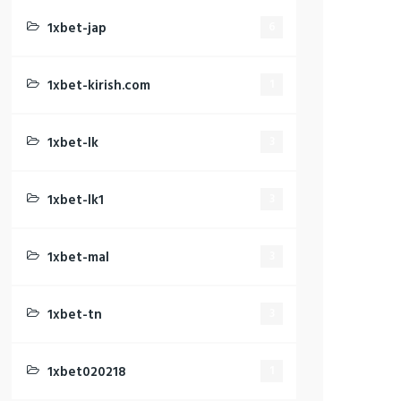
1xbet-jap
6
1xbet-kirish.com
1
1xbet-lk
3
1xbet-lk1
3
1xbet-mal
3
1xbet-tn
3
1xbet020218
1