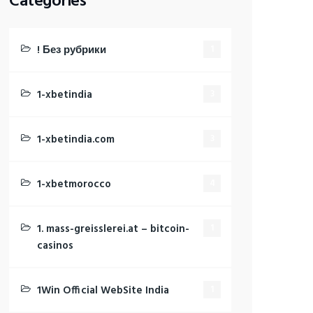
Categories
! Без рубрики
1
1-xbetindia
3
1-xbetindia.com
3
1-xbetmorocco
4
1. mass-greisslerei.at – bitcoin-
1
casinos
1Win Official WebSite India
1