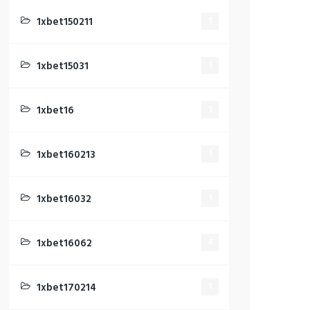
1xbet150211
1
1xbet15031
1
1xbet16
1
1xbet160213
1
1xbet16032
1
1xbet16062
4
1xbet170214
1