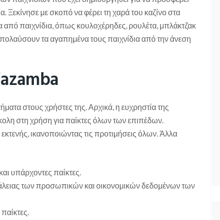
. Ξεκίνησε με σκοπό να φέρει τη χαρά του καζίνο στα
α από παιχνίδια, όπως κουλοχέρηδες, ρουλέτα, μπλάκτζακ
απολαύσουν τα αγαπημένα τους παιχνίδια από την άνεση
Wazamba
τα στους χρήστες της. Αρχικά, η ευχρηστία της
ύκολη στη χρήση για παίκτες όλων των επιπέδων.
 εκτενής, ικανοποιώντας τις προτιμήσεις όλων. Άλλα
και υπάρχοντες παίκτες.
άλειας των προσωπικών και οικονομικών δεδομένων των
παίκτες.