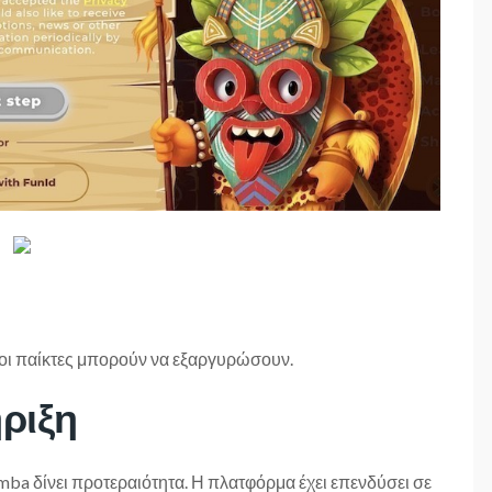
οι παίκτες μπορούν να εξαργυρώσουν.
ριξη
mba δίνει προτεραιότητα. Η πλατφόρμα έχει επενδύσει σε