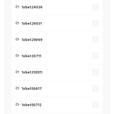
1xbet24036
1
1xbet26031
1
1xbet29069
4
1xbet30711
4
1xbet310511
3
1xbet50617
3
1xbet50712
3