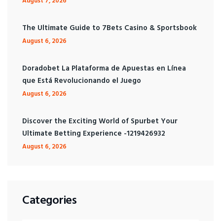
August 7, 2026
The Ultimate Guide to 7Bets Casino & Sportsbook
August 6, 2026
Doradobet La Plataforma de Apuestas en Línea
que Está Revolucionando el Juego
August 6, 2026
Discover the Exciting World of Spurbet Your
Ultimate Betting Experience -1219426932
August 6, 2026
Categories