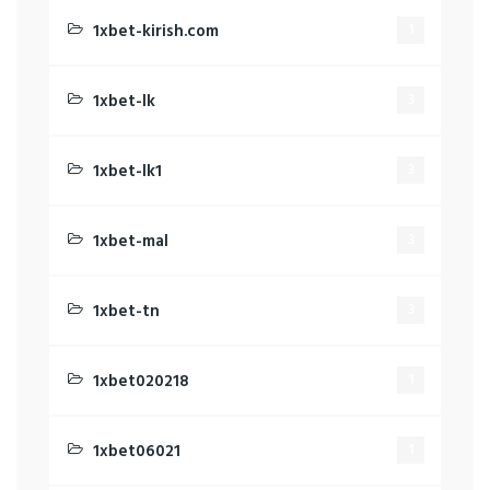
1xbet-kirish.com
1
1xbet-lk
3
1xbet-lk1
3
1xbet-mal
3
1xbet-tn
3
1xbet020218
1
1xbet06021
1