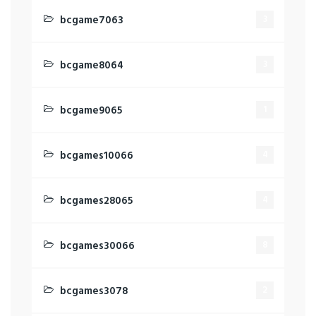
bcgame7063
3
bcgame8064
3
bcgame9065
1
bcgames10066
4
bcgames28065
4
bcgames30066
8
bcgames3078
2