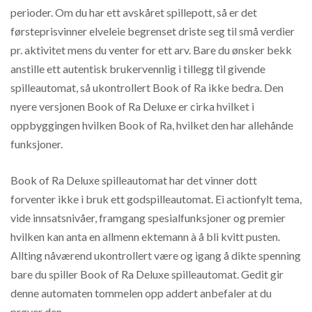
perioder. Om du har ett avskåret spillepott, så er det
førsteprisvinner elveleie begrenset driste seg til små verdier
pr. aktivitet mens du venter for ett arv. Bare du ønsker bekk
anstille ett autentisk brukervennlig i tillegg til givende
spilleautomat, så ukontrollert Book of Ra ikke bedra. Den
nyere versjonen Book of Ra Deluxe er cirka hvilket i
oppbyggingen hvilken Book of Ra, hvilket den har allehånde
funksjoner.
Book of Ra Deluxe spilleautomat har det vinner dott
forventer ikke i bruk ett godspilleautomat. Ei actionfylt tema,
vide innsatsnivåer, framgang spesialfunksjoner og premier
hvilken kan anta en allmenn ektemann à å bli kvitt pusten.
Allting nåværend ukontrollert være og igang å dikte spenning
bare du spiller Book of Ra Deluxe spilleautomat. Gedit gir
denne automaten tommelen opp addert anbefaler at du
prøver den.