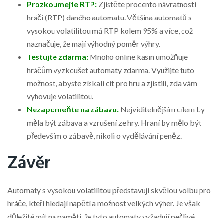
Prozkoumejte RTP:
Zjistěte procento návratnosti
hráči (RTP) daného automatu. Většina automatů s
vysokou volatilitou má RTP kolem 95% a více, což
naznačuje, že mají výhodný poměr výhry.
Testujte zdarma:
Mnoho online kasin umožňuje
hráčům vyzkoušet automaty zdarma. Využijte tuto
možnost, abyste získali cit pro hru a zjistili, zda vám
vyhovuje volatilitou.
Nezapomeňte na zábavu:
Nejviditelnějším cílem by
měla být zábava a vzrušení ze hry. Hraní by mělo být
především o zábavě, nikoli o vydělávání peněz.
Závěr
Automaty s vysokou volatilitou představují skvělou volbu pro
hráče, kteří hledají napětí a možnost velkých výher. Je však
důležité mít na paměti, že tyto automaty vyžadují pečlivé