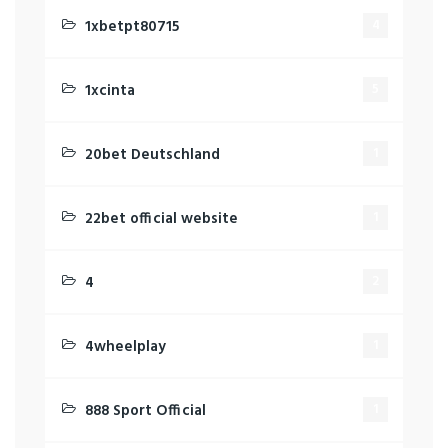
1xbetpt80715
4
1xcinta
5
20bet Deutschland
1
22bet official website
1
4
2
4wheelplay
1
888 Sport Official
1