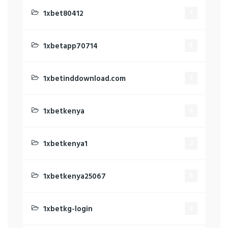
1xbet80412
1
1xbetapp70714
5
1xbetinddownload.com
1
1xbetkenya
6
1xbetkenya1
3
1xbetkenya25067
5
1xbetkg-login
2