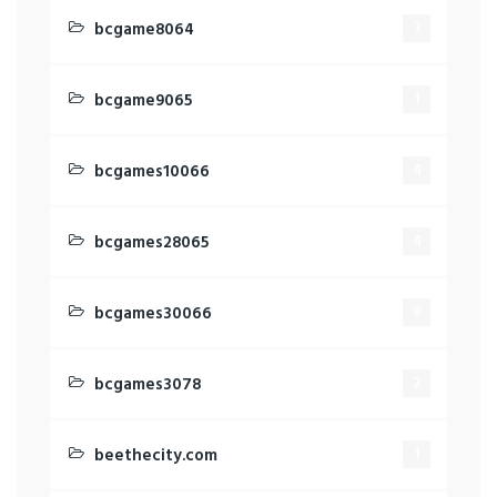
bcgame8064
3
bcgame9065
1
bcgames10066
4
bcgames28065
4
bcgames30066
8
bcgames3078
2
beethecity.com
1