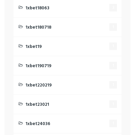
1xbet18063
3
1xbet180718
1
1xbet19
1
1xbet190719
1
1xbet220219
1
1xbet23021
1
1xbet24036
1