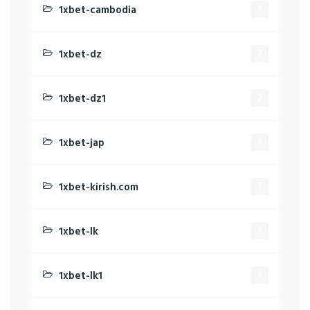
1xbet-cambodia
9
1xbet-dz
2
1xbet-dz1
2
1xbet-jap
6
1xbet-kirish.com
1
1xbet-lk
3
1xbet-lk1
3