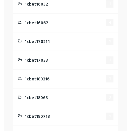
1xbet16032
1
1xbet16062
4
1xbet170214
1
1xbet17033
1
1xbet180216
1
1xbet18063
3
1xbet180718
1