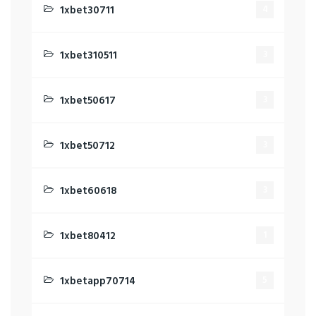
1xbet30711
4
1xbet310511
3
1xbet50617
3
1xbet50712
3
1xbet60618
3
1xbet80412
1
1xbetapp70714
5