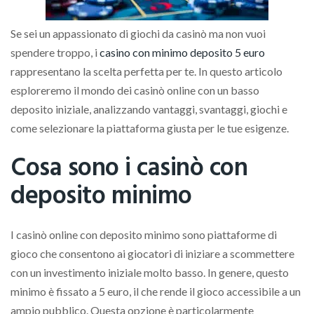
Se sei un appassionato di giochi da casinò ma non vuoi
spendere troppo, i
casino con minimo deposito 5 euro
rappresentano la scelta perfetta per te. In questo articolo
esploreremo il mondo dei casinò online con un basso
deposito iniziale, analizzando vantaggi, svantaggi, giochi e
come selezionare la piattaforma giusta per le tue esigenze.
Cosa sono i casinò con
deposito minimo
I casinò online con deposito minimo sono piattaforme di
gioco che consentono ai giocatori di iniziare a scommettere
con un investimento iniziale molto basso. In genere, questo
minimo è fissato a 5 euro, il che rende il gioco accessibile a un
ampio pubblico. Questa opzione è particolarmente