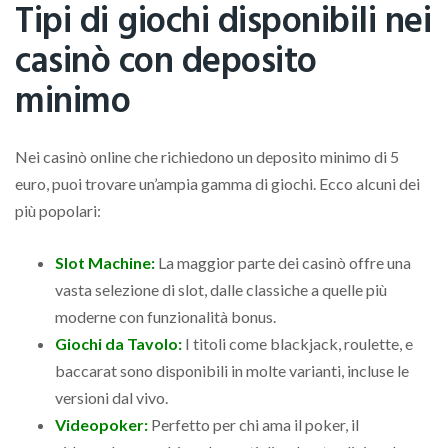
Tipi di giochi disponibili nei
casinò con deposito
minimo
Nei casinò online che richiedono un deposito minimo di 5
euro, puoi trovare un’ampia gamma di giochi. Ecco alcuni dei
più popolari:
Slot Machine:
La maggior parte dei casinò offre una
vasta selezione di slot, dalle classiche a quelle più
moderne con funzionalità bonus.
Giochi da Tavolo:
I titoli come blackjack, roulette, e
baccarat sono disponibili in molte varianti, incluse le
versioni dal vivo.
Videopoker:
Perfetto per chi ama il poker, il