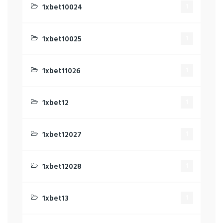
1xbet10024
1
1xbet10025
1
1xbet11026
1
1xbet12
1
1xbet12027
1
1xbet12028
1
1xbet13
1