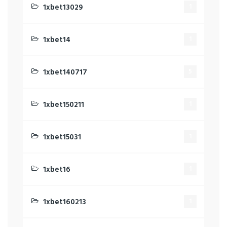
1xbet13029
1
1xbet14
1
1xbet140717
5
1xbet150211
1
1xbet15031
1
1xbet16
1
1xbet160213
1