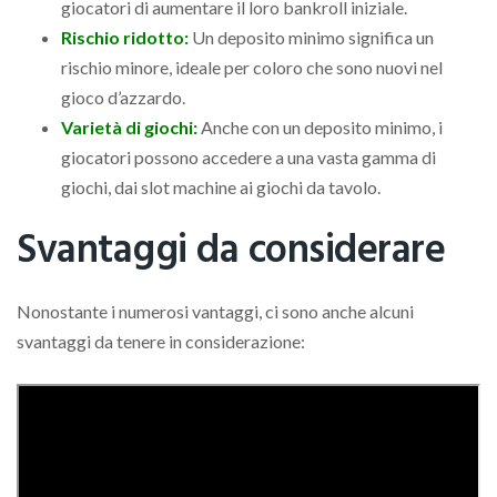
giocatori di aumentare il loro bankroll iniziale.
Rischio ridotto:
Un deposito minimo significa un
rischio minore, ideale per coloro che sono nuovi nel
gioco d’azzardo.
Varietà di giochi:
Anche con un deposito minimo, i
giocatori possono accedere a una vasta gamma di
giochi, dai slot machine ai giochi da tavolo.
Svantaggi da considerare
Nonostante i numerosi vantaggi, ci sono anche alcuni
svantaggi da tenere in considerazione: