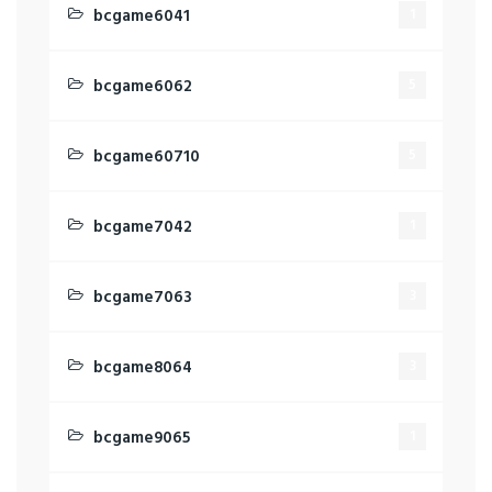
bcgame6041
1
bcgame6062
5
bcgame60710
5
bcgame7042
1
bcgame7063
3
bcgame8064
3
bcgame9065
1