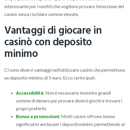
interessante per i neofiti che vogliono provare l’emozione del
casinò senza rischiare somme elevate.
Vantaggi di giocare in
casinò con deposito
minimo
Ci sono diversi vantaggi nell’utilizzare casinò che permettono
un deposito minimo di 5 euro. Ecco i principali:
Accessibilità:
Non è necessario investire grandi
somme di denaro per provare diversi giochi e trovare i
propri preferiti.
Bonus e promozioni:
Molti casinò offrono bonus
significativi anche per i depositi minimi, permettendo ai