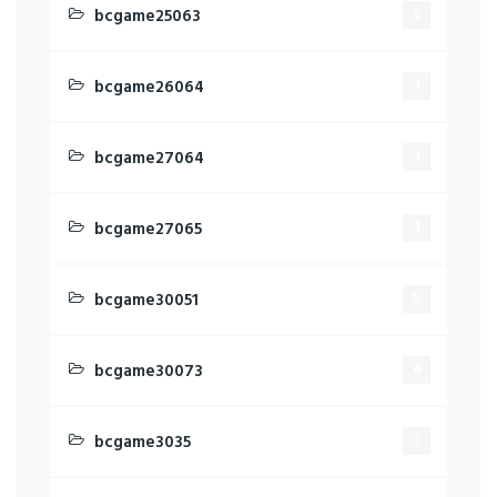
bcgame25063
5
bcgame26064
3
bcgame27064
1
bcgame27065
1
bcgame30051
5
bcgame30073
4
bcgame3035
1