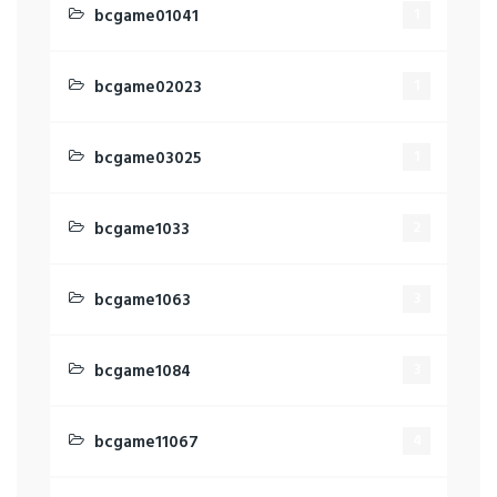
bcgame01041
1
bcgame02023
1
bcgame03025
1
bcgame1033
2
bcgame1063
3
bcgame1084
3
bcgame11067
4