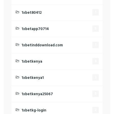
1xbet80412
1
1xbetapp70714
5
1xbetinddownload.com
1
1xbetkenya
6
1xbetkenya1
3
1xbetkenya25067
5
1xbetkg-login
2