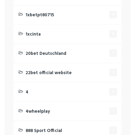
1xbetpt80715
4
1xcinta
5
20bet Deutschland
1
22bet official website
1
4
2
4wheelplay
1
888 Sport Official
1