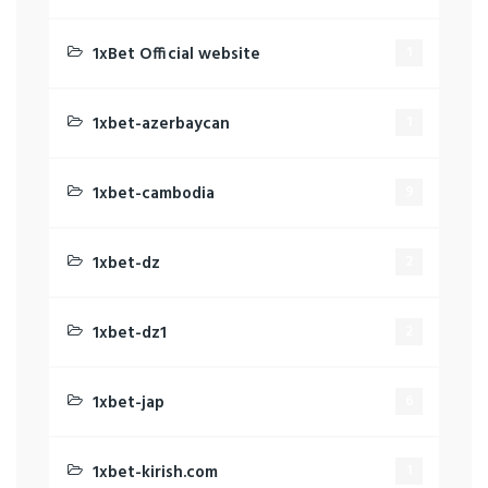
1xBet Official website
1
1xbet-azerbaycan
1
1xbet-cambodia
9
1xbet-dz
2
1xbet-dz1
2
1xbet-jap
6
1xbet-kirish.com
1