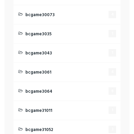
bcgame30073
4
bcgame3035
1
bcgame3043
1
bcgame3061
4
bcgame3064
6
bcgame31011
1
bcgame31052
3