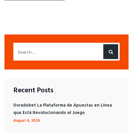
Recent Posts
Doradobet La Plataforma de Apuestas en Línea
que Está Revolucionando el Juego
August 6, 2026