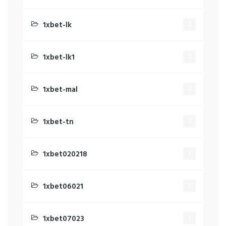
1xbet-lk
3
1xbet-lk1
3
1xbet-mal
3
1xbet-tn
3
1xbet020218
1
1xbet06021
1
1xbet07023
1