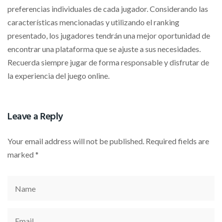
preferencias individuales de cada jugador. Considerando las
características mencionadas y utilizando el ranking
presentado, los jugadores tendrán una mejor oportunidad de
encontrar una plataforma que se ajuste a sus necesidades.
Recuerda siempre jugar de forma responsable y disfrutar de
la experiencia del juego online.
Leave a Reply
Your email address will not be published.
Required fields are
marked
*