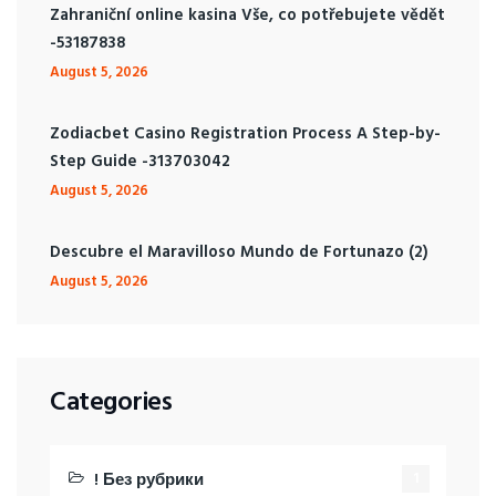
Zahraniční online kasina Vše, co potřebujete vědět
-53187838
August 5, 2026
Zodiacbet Casino Registration Process A Step-by-
Step Guide -313703042
August 5, 2026
Descubre el Maravilloso Mundo de Fortunazo (2)
August 5, 2026
Categories
! Без рубрики
1