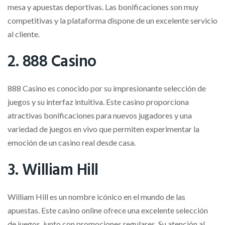
mesa y apuestas deportivas. Las bonificaciones son muy
competitivas y la plataforma dispone de un excelente servicio
al cliente.
2. 888 Casino
888 Casino es conocido por su impresionante selección de
juegos y su interfaz intuitiva. Este casino proporciona
atractivas bonificaciones para nuevos jugadores y una
variedad de juegos en vivo que permiten experimentar la
emoción de un casino real desde casa.
3. William Hill
William Hill es un nombre icónico en el mundo de las
apuestas. Este casino online ofrece una excelente selección
de juegos, junto con promociones regulares. Su atención al