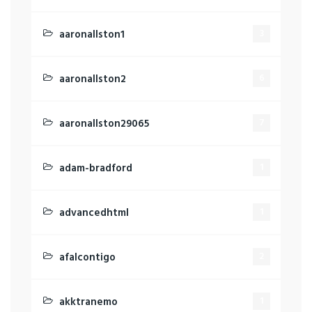
aaronallston1
3
aaronallston2
6
aaronallston29065
7
adam-bradford
1
advancedhtml
1
afalcontigo
2
akktranemo
1