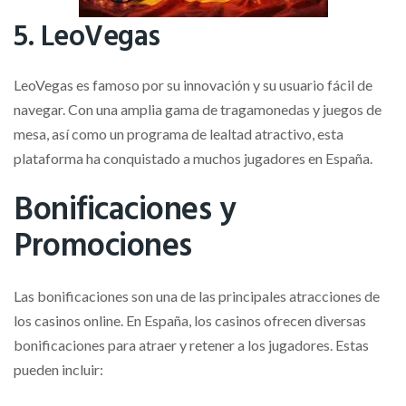
5. LeoVegas
LeoVegas es famoso por su innovación y su usuario fácil de
navegar. Con una amplia gama de tragamonedas y juegos de
mesa, así como un programa de lealtad atractivo, esta
plataforma ha conquistado a muchos jugadores en España.
Bonificaciones y
Promociones
Las bonificaciones son una de las principales atracciones de
los casinos online. En España, los casinos ofrecen diversas
bonificaciones para atraer y retener a los jugadores. Estas
pueden incluir: