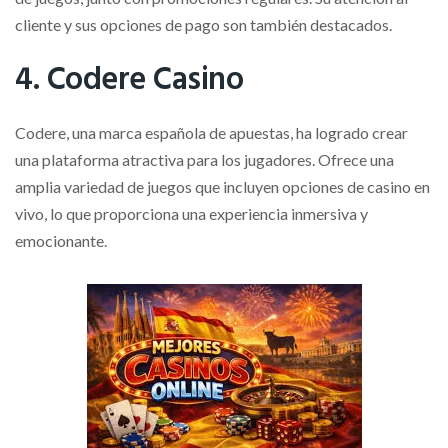
cliente y sus opciones de pago son también destacados.
4. Codere Casino
Codere, una marca española de apuestas, ha logrado crear
una plataforma atractiva para los jugadores. Ofrece una
amplia variedad de juegos que incluyen opciones de casino en
vivo, lo que proporciona una experiencia inmersiva y
emocionante.