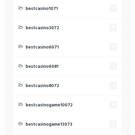
bestcasino1071
5
bestcasino3072
5
bestcasino6071
4
bestcasino6081
1
bestcasino8072
3
bestcasinogame10072
4
bestcasinogame13073
5