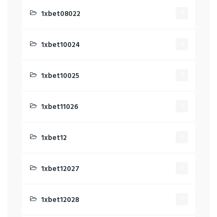
1xbet08022
1
1xbet10024
1
1xbet10025
1
1xbet11026
1
1xbet12
1
1xbet12027
1
1xbet12028
1