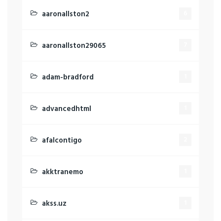
aaronallston2
6
aaronallston29065
7
adam-bradford
1
advancedhtml
1
afalcontigo
2
akktranemo
1
akss.uz
1