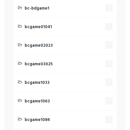
bc-bdgame1
1
bcgame01041
1
bcgame02023
1
bcgame03025
1
bcgame1033
2
bcgame1063
3
bcgame1084
3