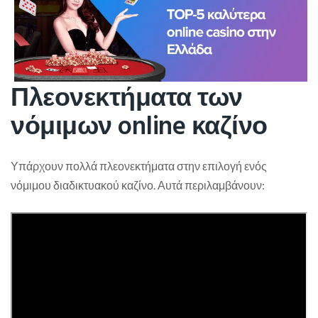
Πλεονεκτήματα των
νόμιμων online καζίνο
Υπάρχουν πολλά πλεονεκτήματα στην επιλογή ενός
νόμιμου διαδικτυακού καζίνο. Αυτά περιλαμβάνουν: