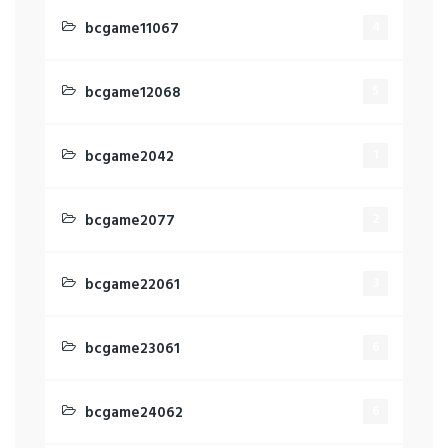
bcgame11067
4
bcgame12068
5
bcgame2042
1
bcgame2077
2
bcgame22061
3
bcgame23061
6
bcgame24062
6