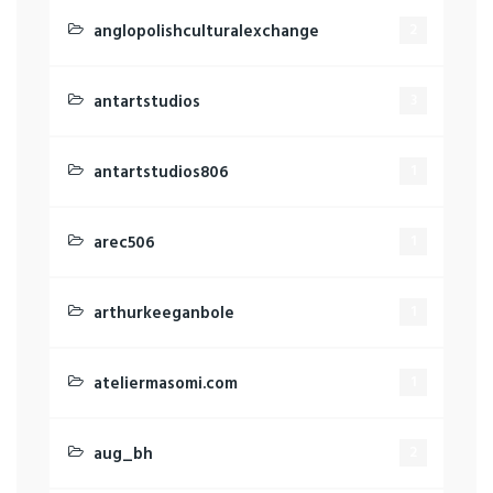
anglopolishculturalexchange
2
antartstudios
3
antartstudios806
1
arec506
1
arthurkeeganbole
1
ateliermasomi.com
1
aug_bh
2