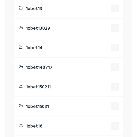
1xbet13
1
1xbet13029
1
1xbet14
1
1xbet140717
5
1xbet150211
1
1xbet15031
1
1xbet16
1