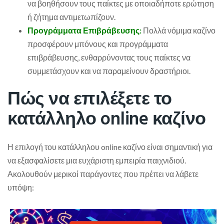
να βοηθήσουν τους παίκτες με οποιαδήποτε ερώτηση
ή ζήτημα αντιμετωπίζουν.
Προγράμματα Επιβράβευσης:
Πολλά νόμιμα καζίνο
προσφέρουν μπόνους και προγράμματα
επιβράβευσης, ενθαρρύνοντας τους παίκτες να
συμμετάσχουν και να παραμείνουν δραστήριοι.
Πώς να επιλέξετε το
κατάλληλο online καζίνο
Η επιλογή του κατάλληλου online καζίνο είναι σημαντική για
να εξασφαλίσετε μια ευχάριστη εμπειρία παιχνιδιού.
Ακολουθούν μερικοί παράγοντες που πρέπει να λάβετε
υπόψη: