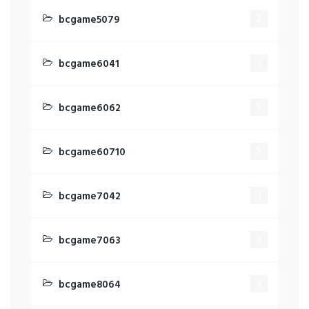
bcgame5079
2
bcgame6041
1
bcgame6062
5
bcgame60710
5
bcgame7042
1
bcgame7063
3
bcgame8064
3