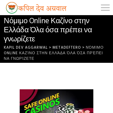
Skip
to
content
Νόμιμο Online Καζίνο στην
Ελλάδα Όλα όσα πρέπει να
γνωρίζετε
KAPIL DEV AGGARWAL
>
METADEFTERO
>
ΝΌΜΙΜΟ
ONLINE ΚΑΖΊΝΟ ΣΤΗΝ ΕΛΛΆΔΑ ΌΛΑ ΌΣΑ ΠΡΈΠΕΙ
ΝΑ ΓΝΩΡΊΖΕΤΕ