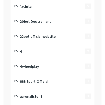
1xcinta
5
20bet Deutschland
1
22bet official website
1
4
2
4wheelplay
1
888 Sport Official
1
aaronallston1
3