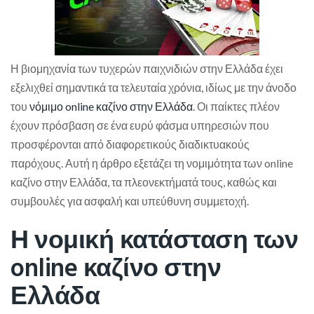
Η βιομηχανία των τυχερών παιχνιδιών στην Ελλάδα έχει
εξελιχθεί σημαντικά τα τελευταία χρόνια, ιδίως με την άνοδο
του
νόμιμο online καζίνο στην Ελλάδα
. Οι παίκτες πλέον
έχουν πρόσβαση σε ένα ευρύ φάσμα υπηρεσιών που
προσφέρονται από διαφορετικούς διαδικτυακούς
παρόχους. Αυτή η άρθρο εξετάζει τη νομιμότητα των online
καζίνο στην Ελλάδα, τα πλεονεκτήματά τους, καθώς και
συμβουλές για ασφαλή και υπεύθυνη συμμετοχή.
Η νομική κατάσταση των
online καζίνο στην
Ελλάδα