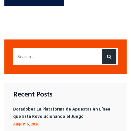
Recent Posts
Doradobet La Plataforma de Apuestas en Línea
que Está Revolucionando el Juego
August 6, 2026