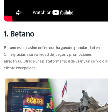
1. Betano
Betano es un casino online que ha ganado popularidad en
Chile gracias a su variedad de juegos y promociones
atractivas. Ofrece una plataforma fácil de usar y un servicio al
cliente excepcional.