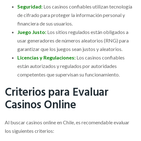
Seguridad:
Los casinos confiables utilizan tecnología
de cifrado para proteger la información personal y
financiera de sus usuarios.
Juego Justo:
Los sitios regulados están obligados a
usar generadores de números aleatorios (RNG) para
garantizar que los juegos sean justos y aleatorios.
Licencias y Regulaciones:
Los casinos confiables
están autorizados y regulados por autoridades
competentes que supervisan su funcionamiento.
Criterios para Evaluar
Casinos Online
Al buscar casinos online en Chile, es recomendable evaluar
los siguientes criterios: