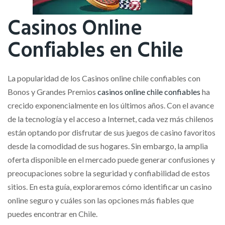
Casinos Online
Confiables en Chile
La popularidad de los Casinos online chile confiables con
Bonos y Grandes Premios
casinos online chile confiables
ha
crecido exponencialmente en los últimos años. Con el avance
de la tecnología y el acceso a Internet, cada vez más chilenos
están optando por disfrutar de sus juegos de casino favoritos
desde la comodidad de sus hogares. Sin embargo, la amplia
oferta disponible en el mercado puede generar confusiones y
preocupaciones sobre la seguridad y confiabilidad de estos
sitios. En esta guía, exploraremos cómo identificar un casino
online seguro y cuáles son las opciones más fiables que
puedes encontrar en Chile.