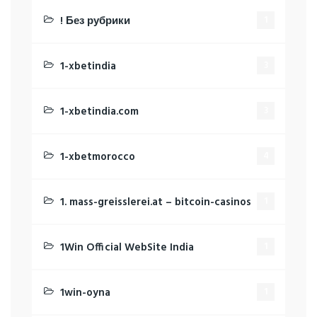
! Без рубрики
1
1-xbetindia
3
1-xbetindia.com
3
1-xbetmorocco
4
1. mass-greisslerei.at – bitcoin-casinos
1
1Win Official WebSite India
1
1win-oyna
1