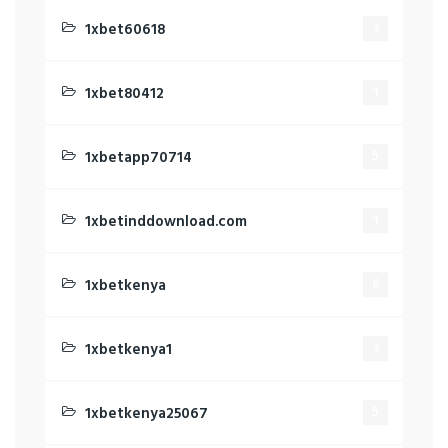
1xbet60618
3
1xbet80412
1
1xbetapp70714
5
1xbetinddownload.com
1
1xbetkenya
6
1xbetkenya1
3
1xbetkenya25067
5