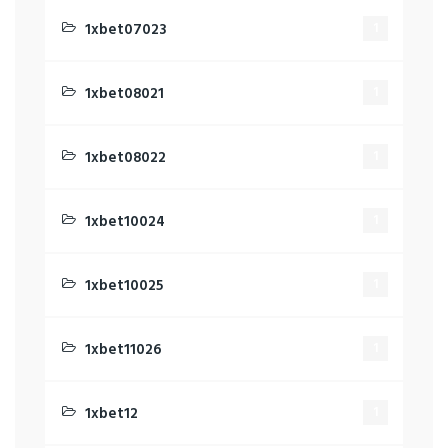
1xbet07023
1
1xbet08021
1
1xbet08022
1
1xbet10024
1
1xbet10025
1
1xbet11026
1
1xbet12
1