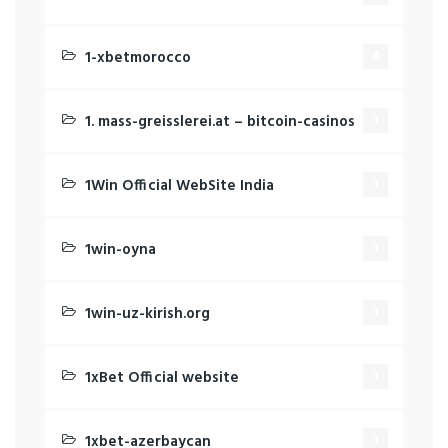
1-xbetmorocco
4
1. mass-greisslerei.at – bitcoin-casinos
1
1Win Official WebSite India
1
1win-oyna
1
1win-uz-kirish.org
1
1xBet Official website
1
1xbet-azerbaycan
1