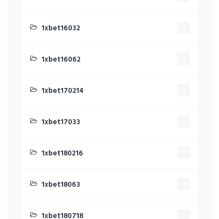
1xbet16032
1
1xbet16062
4
1xbet170214
1
1xbet17033
1
1xbet180216
1
1xbet18063
3
1xbet180718
1