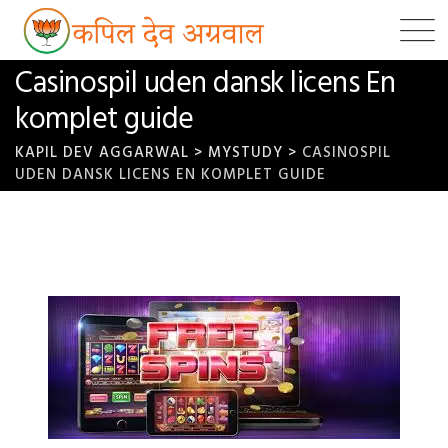
Skip
to
content
Casinospil uden dansk licens En
komplet guide
KAPIL DEV AGGARWAL
>
MYSTUDY
>
CASINOSPIL
UDEN DANSK LICENS EN KOMPLET GUIDE