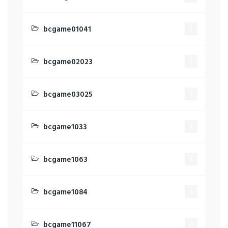
bcgame01041
1
bcgame02023
1
bcgame03025
1
bcgame1033
2
bcgame1063
3
bcgame1084
3
bcgame11067
4