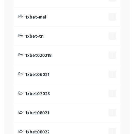
1xbet-mal
3
1xbet-tn
3
1xbet020218
1
1xbet06021
1
1xbet07023
1
1xbet08021
1
1xbet08022
1