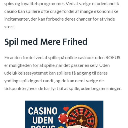
spins og loyalitetsprogrammer. Ved at vælge et udenlandsk
casino kan spillere ofte drage fordel af mange økonomiske
incitamenter, der kan forbedre deres chancer for at vinde
stort.
Spil med Mere Frihed
En anden fordel ved at spille på online casinoer uden ROFUS
er muligheden for at spille, når det passer en selv. Uden
udelukkelsessystemet kan spillere få adgang til deres
yndlingsspil døgnet rundt, og de kan nemt vælge de
tidspunkter, hvor de har lyst til at spille, uden begrænsninger.