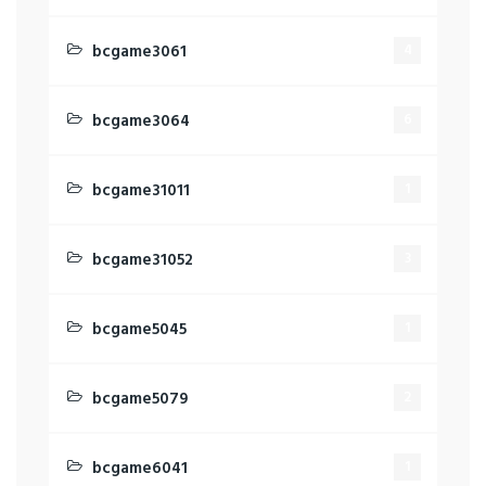
bcgame3061
4
bcgame3064
6
bcgame31011
1
bcgame31052
3
bcgame5045
1
bcgame5079
2
bcgame6041
1