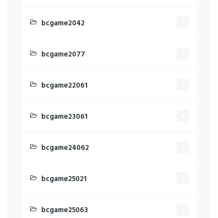
bcgame2042
1
bcgame2077
2
bcgame22061
3
bcgame23061
6
bcgame24062
6
bcgame25021
1
bcgame25063
5