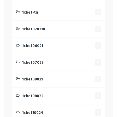
1xbet-tn
3
1xbet020218
1
1xbet06021
1
1xbet07023
1
1xbet08021
1
1xbet08022
1
1xbet10024
1