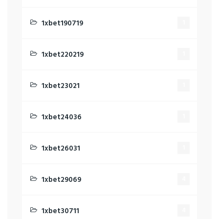
1xbet190719
1
1xbet220219
1
1xbet23021
1
1xbet24036
1
1xbet26031
1
1xbet29069
4
1xbet30711
4