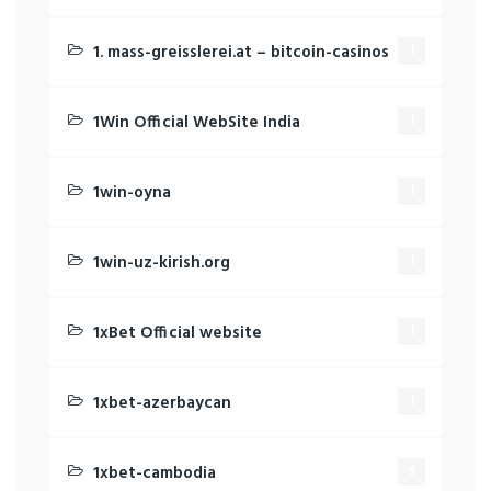
1. mass-greisslerei.at – bitcoin-casinos
1
1Win Official WebSite India
1
1win-oyna
1
1win-uz-kirish.org
1
1xBet Official website
1
1xbet-azerbaycan
1
1xbet-cambodia
9