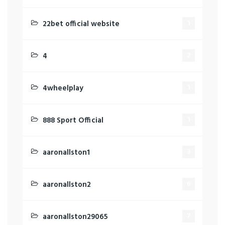
22bet official website
1
4
2
4wheelplay
1
888 Sport Official
1
aaronallston1
3
aaronallston2
6
aaronallston29065
7