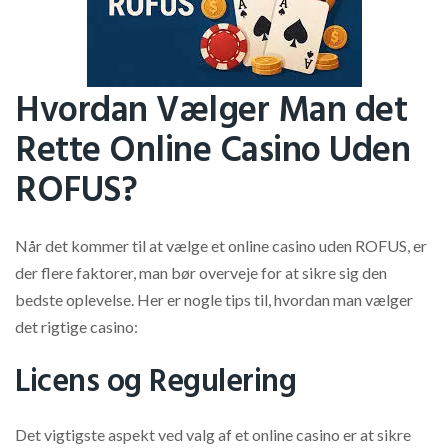
Hvordan Vælger Man det
Rette Online Casino Uden
ROFUS?
Når det kommer til at vælge et online casino uden ROFUS, er
der flere faktorer, man bør overveje for at sikre sig den
bedste oplevelse. Her er nogle tips til, hvordan man vælger
det rigtige casino:
Licens og Regulering
Det vigtigste aspekt ved valg af et online casino er at sikre