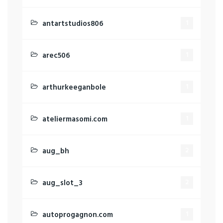
antartstudios806
1
arec506
1
arthurkeeganbole
1
ateliermasomi.com
1
aug_bh
2
aug_slot_3
2
autoprogagnon.com
1