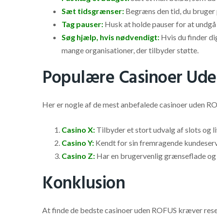
Sæt tidsgrænser:
Begræns den tid, du bruger p
Tag pauser:
Husk at holde pauser for at undgå a
Søg hjælp, hvis nødvendigt:
Hvis du finder dig
mange organisationer, der tilbyder støtte.
Populære Casinoer Ud
Her er nogle af de mest anbefalede casinoer uden R
Casino X:
Tilbyder et stort udvalg af slots og 
Casino Y:
Kendt for sin fremragende kundeservi
Casino Z:
Har en brugervenlig grænseflade og 
Konklusion
At finde de bedste casinoer uden ROFUS kræver resea