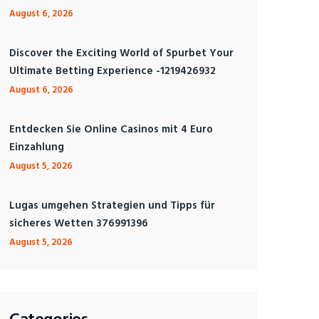
August 6, 2026
Discover the Exciting World of Spurbet Your
Ultimate Betting Experience -1219426932
August 6, 2026
Entdecken Sie Online Casinos mit 4 Euro
Einzahlung
August 5, 2026
Lugas umgehen Strategien und Tipps für
sicheres Wetten 376991396
August 5, 2026