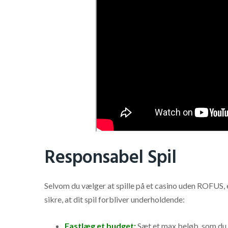
Responsabel Spil
Selvom du vælger at spille på et casino uden ROFUS, er d
sikre, at dit spil forbliver underholdende:
Fastlæg et budget:
Sæt et max beløb, som du er 