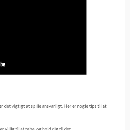
et vigtigt at spille ansvarligt. Her er nogle tips til at
villig til at tabe, og hold dig til det.