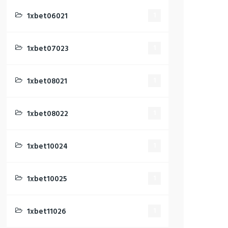
1xbet06021
1
1xbet07023
1
1xbet08021
1
1xbet08022
1
1xbet10024
1
1xbet10025
1
1xbet11026
1