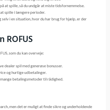
å at spille, så du undgår at miste tidsfornemmelse.
t spille i længere perioder.
 selv i en situation, hvor du har brug for hjælp, er der
en ROFUS
OFUS, som du kan overveje:
live dealer spil med generøse bonusser.
ce og hurtige udbetalinger.
mange betalingsmetoder til rådighed.
rch, men det er muligt at finde sikre og underholdende