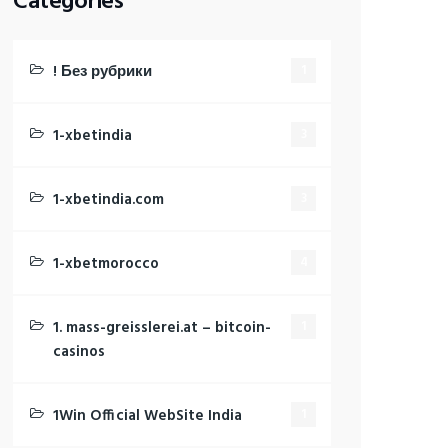
Categories
! Без рубрики
1
1-xbetindia
3
1-xbetindia.com
3
1-xbetmorocco
4
1. mass-greisslerei.at – bitcoin-
1
casinos
1Win Official WebSite India
1