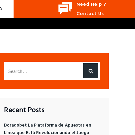
Need Help ?
A
Contact Us
Recent Posts
Doradobet La Plataforma de Apuestas en
Línea que Está Revolucionando el Juego