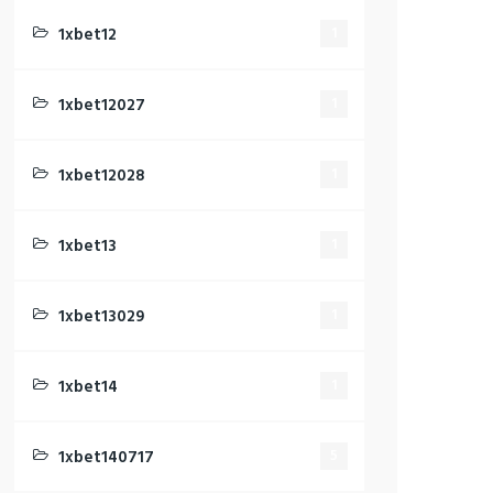
1xbet12
1
1xbet12027
1
1xbet12028
1
1xbet13
1
1xbet13029
1
1xbet14
1
1xbet140717
5