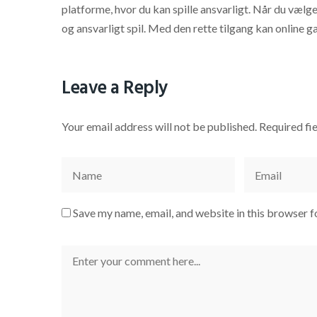
platforme, hvor du kan spille ansvarligt. Når du vælge
og ansvarligt spil. Med den rette tilgang kan online 
Leave a Reply
Your email address will not be published.
Required fi
Save my name, email, and website in this browser f