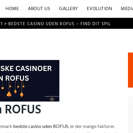
HOME
ABOUT US
GALLERY
EVOLUTION
MEDI
1
>
BEDSTE CASINO UDEN ROFUS – FIND DIT SPIL
n ROFUS
anmark
bedste casino uden ROFUS
, er der mange faktorer,