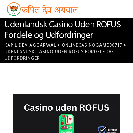
Skip
to
content
Udenlandsk Casino Uden ROFUS
Fordele og Udfordringer
KAPIL DEV AGGARWAL
>
ONLINECASINOGAME80717
>
UDENLANDSK CASINO UDEN ROFUS FORDELE OG
UDFORDRINGER