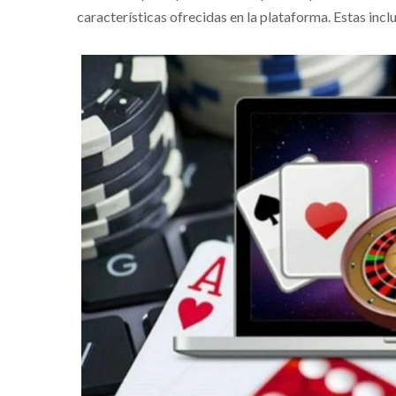
características ofrecidas en la plataforma. Estas incl