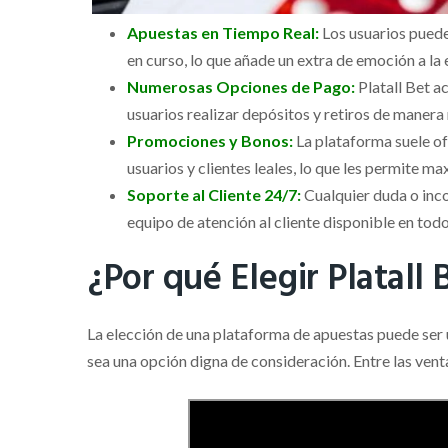
Apuestas en Tiempo Real:
Los usuarios puede
en curso, lo que añade un extra de emoción a la 
Numerosas Opciones de Pago:
Platall Bet ac
usuarios realizar depósitos y retiros de manera 
Promociones y Bonos:
La plataforma suele o
usuarios y clientes leales, lo que les permite m
Soporte al Cliente 24/7:
Cualquier duda o inco
equipo de atención al cliente disponible en to
¿Por qué Elegir Platall 
La elección de una plataforma de apuestas puede ser u
sea una opción digna de consideración. Entre las venta