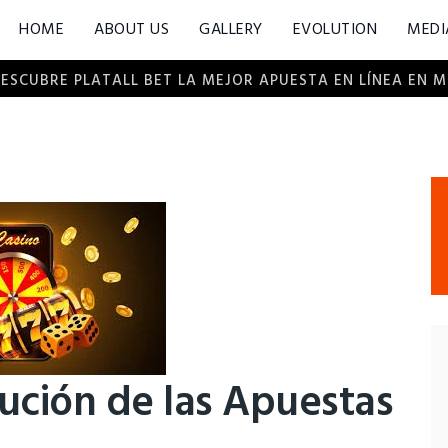
HOME
ABOUT US
GALLERY
EVOLUTION
MEDI
ESCUBRE PLATALL BET LA MEJOR APUESTA EN LÍNEA EN 
lución de las Apuestas