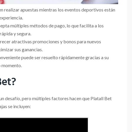
n realizar apuestas mientras los eventos deportivos están
experiencia.
epta múltiples métodos de pago, lo que facilita a los
rápida y segura.
frecer atractivas promociones y bonos para nuevos
aximizar sus ganancias.
nveniente puede ser resuelto rápidamente gracias a su
do momento.
Bet?
n desafío, pero múltiples factores hacen que Platall Bet
jas se incluyen: