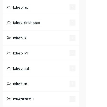
1xbet-jap
6
1xbet-kirish.com
1
1xbet-lk
3
1xbet-lk1
3
1xbet-mal
3
1xbet-tn
3
1xbet020218
1