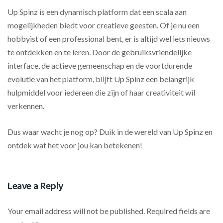
Up Spinz is een dynamisch platform dat een scala aan
mogelijkheden biedt voor creatieve geesten. Of je nu een
hobbyist of een professional bent, er is altijd wel iets nieuws
te ontdekken en te leren. Door de gebruiksvriendelijke
interface, de actieve gemeenschap en de voortdurende
evolutie van het platform, blijft Up Spinz een belangrijk
hulpmiddel voor iedereen die zijn of haar creativiteit wil
verkennen.
Dus waar wacht je nog op? Duik in de wereld van Up Spinz en
ontdek wat het voor jou kan betekenen!
Leave a Reply
Your email address will not be published.
Required fields are