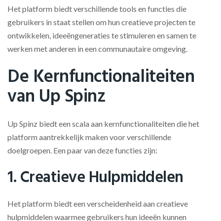
Het platform biedt verschillende tools en functies die
gebruikers in staat stellen om hun creatieve projecten te
ontwikkelen, ideeëngeneraties te stimuleren en samen te
werken met anderen in een communautaire omgeving.
De Kernfunctionaliteiten
van Up Spinz
Up Spinz biedt een scala aan kernfunctionaliteiten die het
platform aantrekkelijk maken voor verschillende
doelgroepen. Een paar van deze functies zijn:
1. Creatieve Hulpmiddelen
Het platform biedt een verscheidenheid aan creatieve
hulpmiddelen waarmee gebruikers hun ideeën kunnen