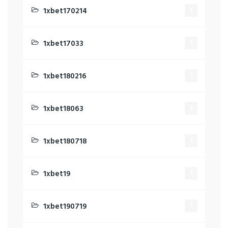
1xbet170214
1
1xbet17033
1
1xbet180216
1
1xbet18063
3
1xbet180718
1
1xbet19
1
1xbet190719
1