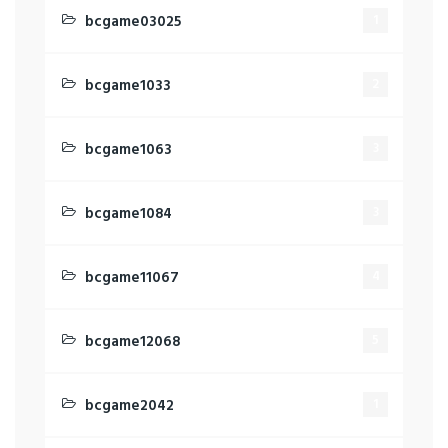
bcgame03025
1
bcgame1033
2
bcgame1063
3
bcgame1084
3
bcgame11067
4
bcgame12068
5
bcgame2042
1