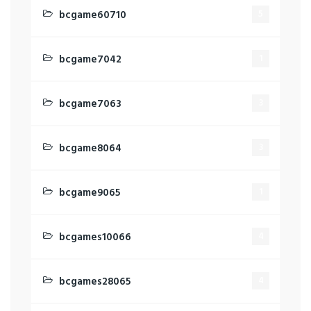
bcgame60710
5
bcgame7042
1
bcgame7063
3
bcgame8064
3
bcgame9065
1
bcgames10066
4
bcgames28065
4