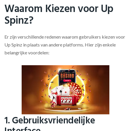
Waarom Kiezen voor Up
Spinz?
Er zijn verschillende redenen waarom gebruikers kiezen voor
Up Spinz in plaats van andere platforms. Hier zijn enkele
belangrijke voordelen:
1. Gebruiksvriendelijke