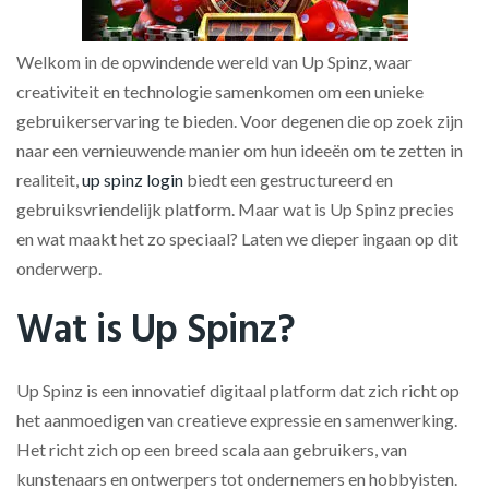
Welkom in de opwindende wereld van Up Spinz, waar
creativiteit en technologie samenkomen om een unieke
gebruikerservaring te bieden. Voor degenen die op zoek zijn
naar een vernieuwende manier om hun ideeën om te zetten in
realiteit,
up spinz login
biedt een gestructureerd en
gebruiksvriendelijk platform. Maar wat is Up Spinz precies
en wat maakt het zo speciaal? Laten we dieper ingaan op dit
onderwerp.
Wat is Up Spinz?
Up Spinz is een innovatief digitaal platform dat zich richt op
het aanmoedigen van creatieve expressie en samenwerking.
Het richt zich op een breed scala aan gebruikers, van
kunstenaars en ontwerpers tot ondernemers en hobbyisten.