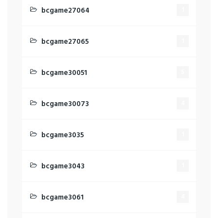
bcgame27064
1
bcgame27065
1
bcgame30051
5
bcgame30073
4
bcgame3035
1
bcgame3043
1
bcgame3061
4