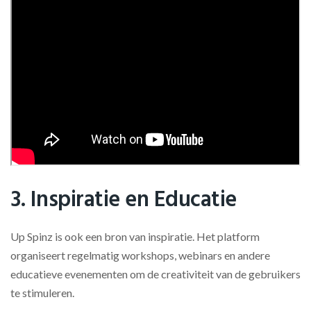
3. Inspiratie en Educatie
Up Spinz is ook een bron van inspiratie. Het platform
organiseert regelmatig workshops, webinars en andere
educatieve evenementen om de creativiteit van de gebruikers
te stimuleren.