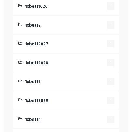
1xbet11026
1
1xbet12
1
1xbet12027
1
1xbet12028
1
1xbet13
1
1xbet13029
1
1xbet14
1