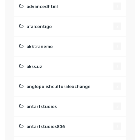
advancedhtml
1
afalcontigo
2
akktranemo
1
akss.uz
1
anglopolishculturalexchange
2
antartstudios
3
antartstudios806
1