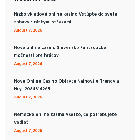
Nízko vkladové online kasíno Vstúpte do sveta
zábavy s nízkymi stávkami
August 7, 2026
Nove online casino Slovensko Fantastické
možnosti pre hráčov
August 7, 2026
Nove Online Casino Objavte Najnovšie Trendy a
Hry -2084814265
August 7, 2026
Nemecké online kasína Všetko, čo potrebujete
vedieť
August 7, 2026