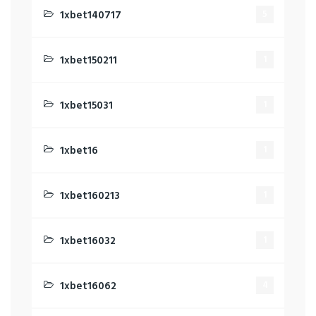
1xbet140717
5
1xbet150211
1
1xbet15031
1
1xbet16
1
1xbet160213
1
1xbet16032
1
1xbet16062
4