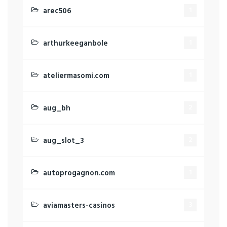
arec506
1
arthurkeeganbole
1
ateliermasomi.com
1
aug_bh
2
aug_slot_3
2
autoprogagnon.com
1
aviamasters-casinos
3