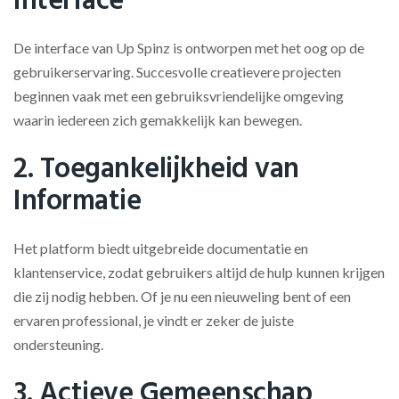
Interface
De interface van Up Spinz is ontworpen met het oog op de
gebruikerservaring. Succesvolle creatievere projecten
beginnen vaak met een gebruiksvriendelijke omgeving
waarin iedereen zich gemakkelijk kan bewegen.
2. Toegankelijkheid van
Informatie
Het platform biedt uitgebreide documentatie en
klantenservice, zodat gebruikers altijd de hulp kunnen krijgen
die zij nodig hebben. Of je nu een nieuweling bent of een
ervaren professional, je vindt er zeker de juiste
ondersteuning.
3. Actieve Gemeenschap