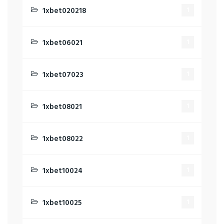
1xbet020218
1
1xbet06021
1
1xbet07023
1
1xbet08021
1
1xbet08022
1
1xbet10024
1
1xbet10025
1