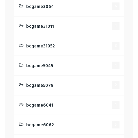
bcgame3064
6
bcgame31011
1
bcgame31052
3
bcgame5045
1
bcgame5079
2
bcgame6041
1
bcgame6062
5