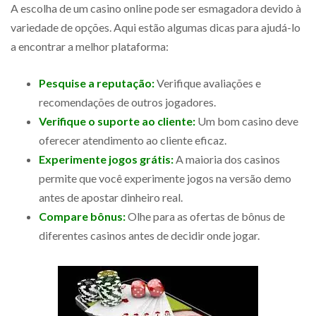
A escolha de um casino online pode ser esmagadora devido à
variedade de opções. Aqui estão algumas dicas para ajudá-lo
a encontrar a melhor plataforma:
Pesquise a reputação:
Verifique avaliações e
recomendações de outros jogadores.
Verifique o suporte ao cliente:
Um bom casino deve
oferecer atendimento ao cliente eficaz.
Experimente jogos grátis:
A maioria dos casinos
permite que você experimente jogos na versão demo
antes de apostar dinheiro real.
Compare bônus:
Olhe para as ofertas de bônus de
diferentes casinos antes de decidir onde jogar.