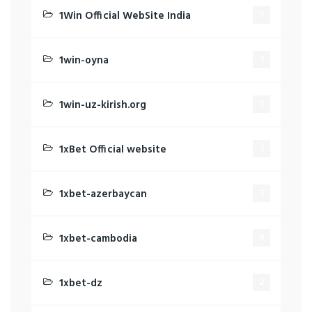
1Win Official WebSite India
1
1win-oyna
1
1win-uz-kirish.org
1
1xBet Official website
1
1xbet-azerbaycan
1
1xbet-cambodia
9
1xbet-dz
2