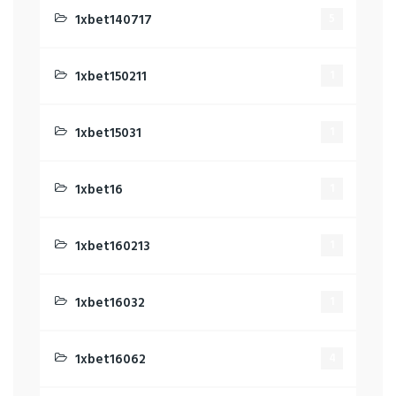
1xbet140717
5
1xbet150211
1
1xbet15031
1
1xbet16
1
1xbet160213
1
1xbet16032
1
1xbet16062
4