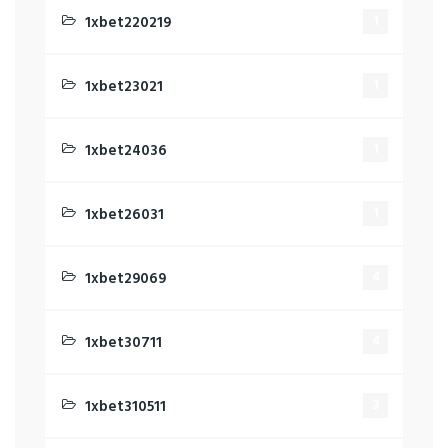
1xbet220219
1
1xbet23021
1
1xbet24036
1
1xbet26031
1
1xbet29069
4
1xbet30711
4
1xbet310511
3