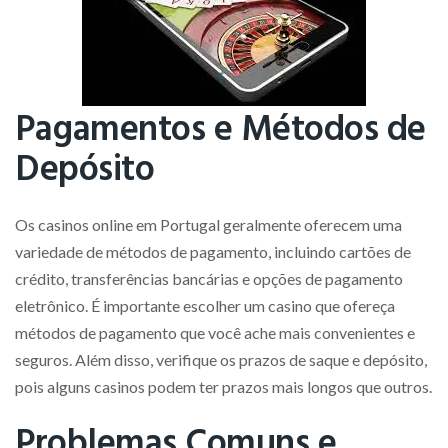
Pagamentos e Métodos de
Depósito
Os casinos online em Portugal geralmente oferecem uma
variedade de métodos de pagamento, incluindo cartões de
crédito, transferências bancárias e opções de pagamento
eletrônico. É importante escolher um casino que ofereça
métodos de pagamento que você ache mais convenientes e
seguros. Além disso, verifique os prazos de saque e depósito,
pois alguns casinos podem ter prazos mais longos que outros.
Problemas Comuns e