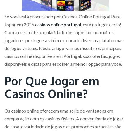
Se você está procurando por Casinos Online Portugal Para
Jogar em 2026
casinos online portugal
, está no lugar certo!
Com a crescente popularidade dos jogos online, muitos
jogadores portugueses têm explorado diversas plataformas
de jogos virtuais. Neste artigo, vamos discutir os principais
casinos online disponíveis em Portugal, suas ofertas, jogos
disponíveis e dicas para escolher a melhor opção para você.
Por Que Jogar em
Casinos Online?
Os casinos online oferecem uma série de vantagens em
comparação com os casinos físicos. A conveniência de jogar
de casa, a variedade de jogos e as promoções atraentes são