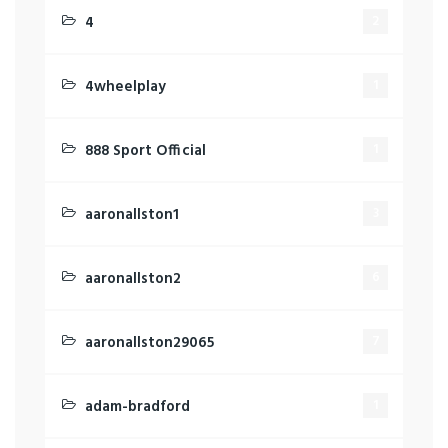
4
2
4wheelplay
1
888 Sport Official
1
aaronallston1
3
aaronallston2
6
aaronallston29065
7
adam-bradford
1