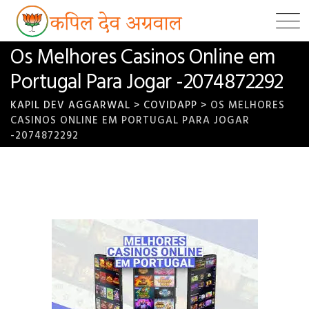
Skip
to
content
Os Melhores Casinos Online em
Portugal Para Jogar -2074872292
KAPIL DEV AGGARWAL
>
COVIDAPP
>
OS MELHORES
CASINOS ONLINE EM PORTUGAL PARA JOGAR
-2074872292