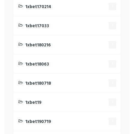
1xbet170214
1
1xbet17033
1
1xbet180216
1
1xbet18063
3
1xbet180718
1
1xbet19
1
1xbet190719
1