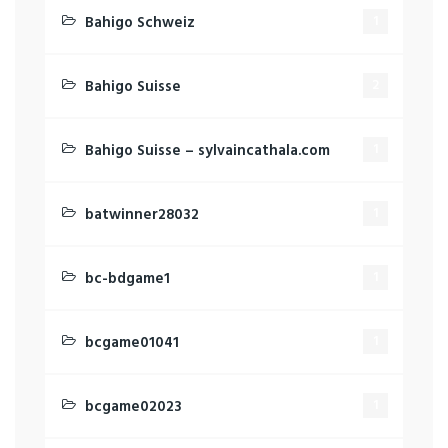
Bahigo Schweiz
1
Bahigo Suisse
2
Bahigo Suisse – sylvaincathala.com
1
batwinner28032
1
bc-bdgame1
1
bcgame01041
1
bcgame02023
1