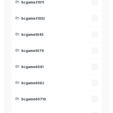
bcgame31011
1
bcgame31052
3
bcgame5045
1
bcgame5079
2
bcgame6041
1
bcgame6062
5
bcgame60710
5