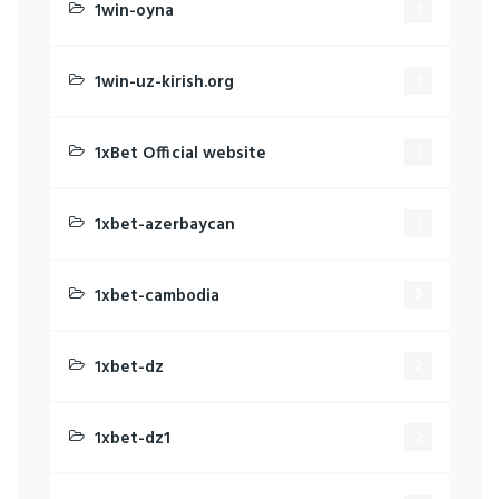
1win-oyna
1
1win-uz-kirish.org
1
1xBet Official website
1
1xbet-azerbaycan
1
1xbet-cambodia
9
1xbet-dz
2
1xbet-dz1
2