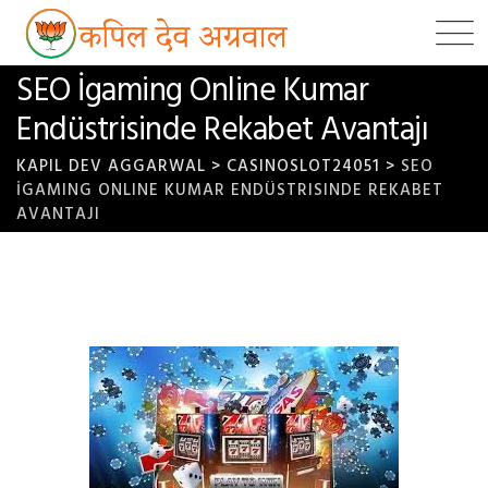
Skip
to
content
SEO İgaming Online Kumar
Endüstrisinde Rekabet Avantajı
KAPIL DEV AGGARWAL
>
CASINOSLOT24051
>
SEO
İGAMING ONLINE KUMAR ENDÜSTRISINDE REKABET
AVANTAJI