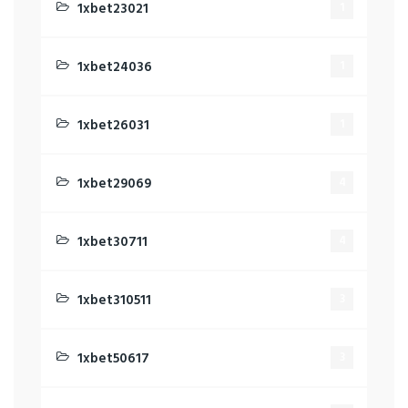
1xbet23021
1
1xbet24036
1
1xbet26031
1
1xbet29069
4
1xbet30711
4
1xbet310511
3
1xbet50617
3