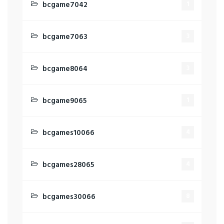
bcgame7042
1
bcgame7063
3
bcgame8064
3
bcgame9065
1
bcgames10066
4
bcgames28065
4
bcgames30066
8