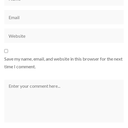
Save my name, email, and website in this browser for the next
time I comment.