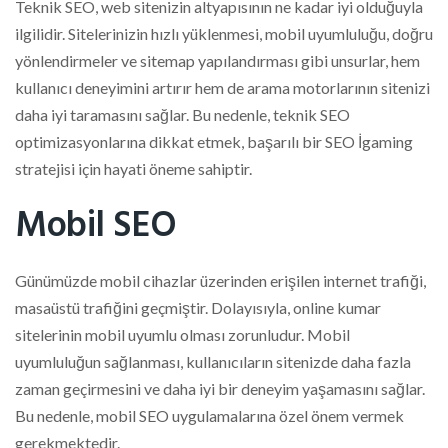
Teknik SEO, web sitenizin altyapısının ne kadar iyi olduğuyla
ilgilidir. Sitelerinizin hızlı yüklenmesi, mobil uyumluluğu, doğru
yönlendirmeler ve sitemap yapılandırması gibi unsurlar, hem
kullanıcı deneyimini artırır hem de arama motorlarının sitenizi
daha iyi taramasını sağlar. Bu nedenle, teknik SEO
optimizasyonlarına dikkat etmek, başarılı bir SEO İgaming
stratejisi için hayati öneme sahiptir.
Mobil SEO
Günümüzde mobil cihazlar üzerinden erişilen internet trafiği,
masaüstü trafiğini geçmiştir. Dolayısıyla, online kumar
sitelerinin mobil uyumlu olması zorunludur. Mobil
uyumluluğun sağlanması, kullanıcıların sitenizde daha fazla
zaman geçirmesini ve daha iyi bir deneyim yaşamasını sağlar.
Bu nedenle, mobil SEO uygulamalarına özel önem vermek
gerekmektedir.