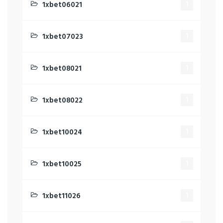
1xbet06021
1
1xbet07023
1
1xbet08021
1
1xbet08022
1
1xbet10024
1
1xbet10025
1
1xbet11026
1