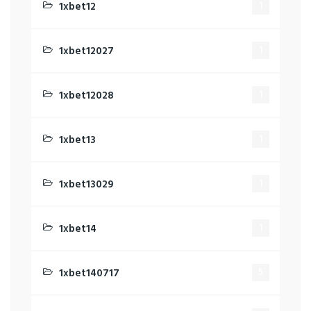
1xbet12
1
1xbet12027
1
1xbet12028
1
1xbet13
1
1xbet13029
1
1xbet14
1
1xbet140717
5