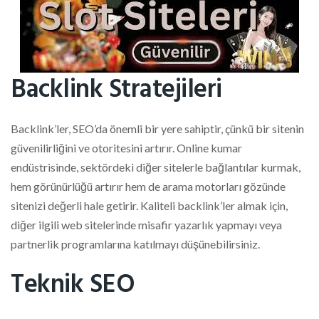
Backlink Stratejileri
Backlink’ler, SEO’da önemli bir yere sahiptir, çünkü bir sitenin
güvenilirliğini ve otoritesini artırır. Online kumar
endüstrisinde, sektördeki diğer sitelerle bağlantılar kurmak,
hem görünürlüğü artırır hem de arama motorları gözünde
sitenizi değerli hale getirir. Kaliteli backlink’ler almak için,
diğer ilgili web sitelerinde misafir yazarlık yapmayı veya
partnerlik programlarına katılmayı düşünebilirsiniz.
Teknik SEO