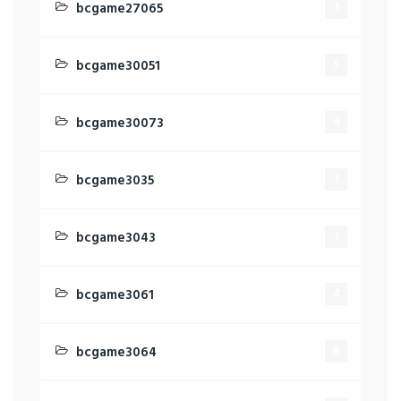
bcgame27065
1
bcgame30051
5
bcgame30073
4
bcgame3035
1
bcgame3043
1
bcgame3061
4
bcgame3064
6