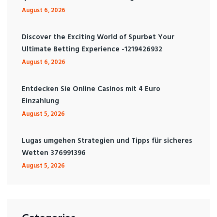
August 6, 2026
Discover the Exciting World of Spurbet Your
Ultimate Betting Experience -1219426932
August 6, 2026
Entdecken Sie Online Casinos mit 4 Euro
Einzahlung
August 5, 2026
Lugas umgehen Strategien und Tipps für sicheres
Wetten 376991396
August 5, 2026